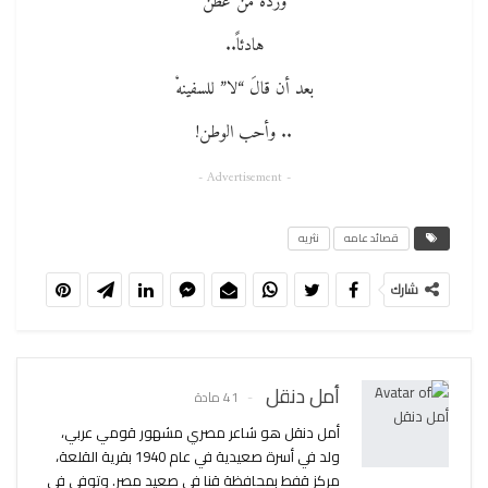
وردةً من عَطنْ
هادئاً..
بعد أن قالَ “لا” للسفينهْ
.. وأحب الوطن!
- Advertisement -
قصائد عامه
نثريه
شارك
أمل دنقل
41 مادة
أمل دنقل هو شاعر مصري مشهور قومي عربي،
ولد في أسرة صعيدية في عام 1940 بقرية القلعة،
مركز قفط بمحافظة قنا في صعيد مصر. وتوفي في