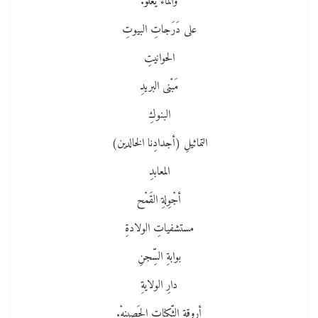
والماءُ يعلو.
على دَرَجاتِ البيوتِ
الحوانيتِ
مَبْنى البريدِ
البنوكِ
التماثيلِ (أجدادِنا الخالدين)
المعابدِ
أجْوِلةِ القَمْح
مستشفياتِ الولادةِ
بوابةِ السِّجنِ
دارِ الولايةِ
أروقةِ الثّكناتِ الحَصينهْ.