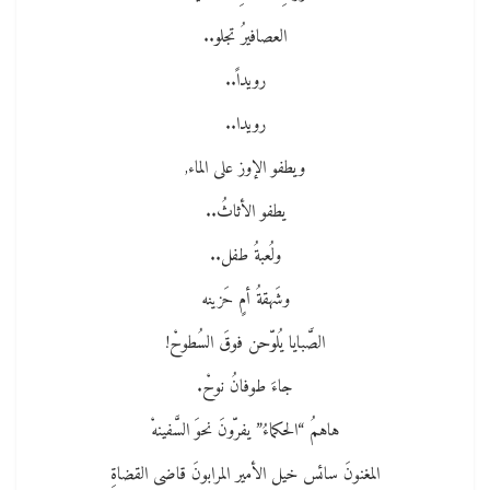
العصافيرُ تجلو..
رويداً..
رويدا..
ويطفو الإوز على الماء,
يطفو الأثاثُ..
ولُعبةُ طفل..
وشَهقةُ أمٍ حَزينه
الصَّبايا يُلوّحن فوقَ السُطوحْ!
جاءَ طوفانُ نوحْ.
هاهمُ “الحكماءُ” يفرّونَ نحوَ السَّفينهْ
المغنونَ سائس خيل الأمير المرابونَ قاضى القضاةِ