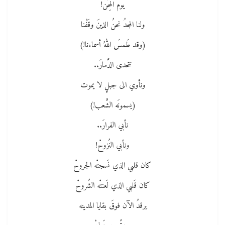
يوم المِحَن!
ولنا المجدُ نحنُ الذينَ وقَفْنا
(وقد طَمسَ اللهُ أسماءنا!)
نتحدى الدَّمارَ..
ونأوي الى جبلٍِ لا يموت
(يسمونَه الشَّعب!)
نأبي الفرارَ..
ونأبي النُزوحْ!
كان قلبي الذي نَسجتْه الجروحْ
كان قَلبي الذي لَعنتْه الشُروحْ
يرقدُ الآن فوقَ بقايا المدينه