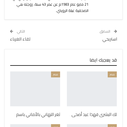
21 مايو عام 1983م عن عمر 43 سنة. زوجته هي
الصحفية عبلة الرويني.
السابق
التالي
استريحي
لقاء الغرباء
قد يعجبك ايضا
مصر
مصر
لك البشرى فهذا عيد أضحى
ثغر التهاني بالأماني باسم