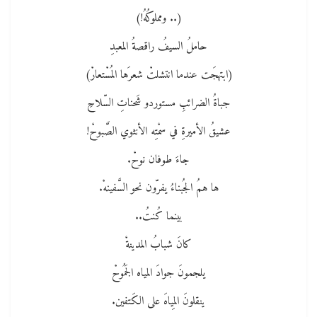
(.. ومملوكُهُ!)
حاملُ السيفُ راقصةُ المعبدِ
(ابتهجَت عندما انتشلتْ شعرَها المُسْتعارْ)
جباةُ الضرائبِ مستوردو شَحناتِ السّلاحِ
عشيقُ الأميرةِ في سمْتِه الأنثوي الصَّبوحْ!
جاءَ طوفان نوحْ.
ها همُ الجُبناءُ يفرّون نحو السَّفينهْ.
بينما كُنتُ..
كانَ شبابُ المدينةْ
يلجمونَ جوادَ المياه الجَمُوحْ
ينقلونَ المِياهَ على الكَتفين.