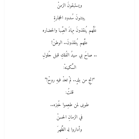
ويستبقونَ الزمنْ
يبتنونَ سُدود الحجارةِ
عَلَّهم يُنقذونَ مِهادَ الصِّبا والحضاره
علَّهم يُنقذونَ.. الوطنْ!
.. صاحَ بي سيدُ الفُلكِ قبل حُلولِ
السَّكينهْ:
“انجِ من بلدٍ.. لمْ تعدْ فيهِ روحْ!”
قلتُ:
طوبى لمن طعِموا خُبزه..
في الزمانِ الحسنْ
وأداروا له الظَّهرَ