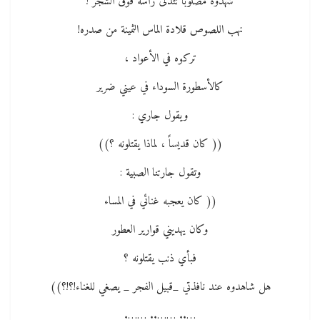
شهدوه مصلوباً تَتَدَلَّى رأسه فوق الشجر !
نهب اللصوص قلادة الماس الثمينة من صدره!
تركوه في الأعواد ،
كالأسطورة السوداء في عيني ضرير
ويقول جاري :
(( كان قديساً ، لماذا يقتلونه ؟))
وتقول جارتنا الصبية :
(( كان يعجبه غنائي في المساء
وكان يهديني قوارير العطور
فبأي ذنب يقتلونه ؟
هل شاهدوه عند نافذتي _قبيل الفجر _ يصغي للغناء!؟!؟))
….. …….. …….