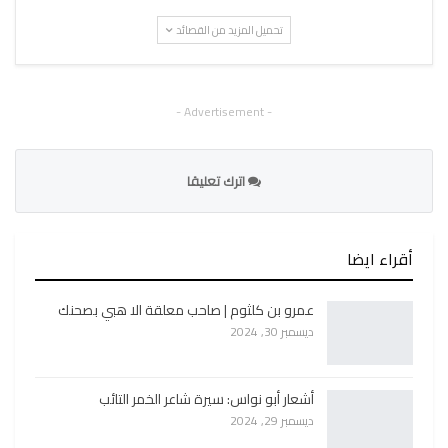
تحميل المزيد من القصائد
- Advertisement -
اترك تعليقا
أقراء ايضا
عمرو بن كلثوم | صاحب معلقة الا هبي بصحنك
ديسمبر 30, 2024
أشعار أبو نواس: سيرة شاعر الخمر التائب
ديسمبر 29, 2024