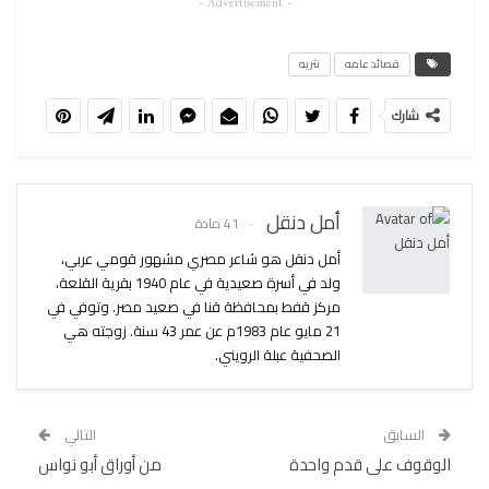
- Advertisement -
قصائد عامه
نثريه
شارك
أمل دنقل
41 مادة
أمل دنقل هو شاعر مصري مشهور قومي عربي،
ولد في أسرة صعيدية في عام 1940 بقرية القلعة،
مركز قفط بمحافظة قنا في صعيد مصر. وتوفي في
21 مايو عام 1983م عن عمر 43 سنة. زوجته هي
الصحفية عبلة الرويني.
السابق
التالي
الوقوف على قدم واحدة
من أوراق أبو نواس