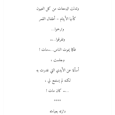
وتدلت الدمعات من كل العيون
كأنها الأيتام – أطفال القمر
وترحموا…
وتفرقوا…..
فكما يموت الناس…..مات !
وجلست ،
أسألة عن الأيدي التي غدرت به
لكنه لم يستمع لي ،
….. كان مات !
****
دثرته بعباءته