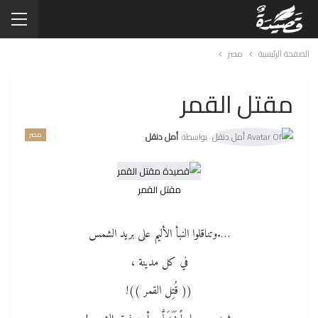
الصفحة الرئيسية
مصر
مقتل القمر
مصر
بواسطة
أمل دنقل
مقتل القمر
….وتناقلوا النبأ الأليم على بريد الشمس
في كل مدينة ،
(( قُتِل القمر ))!