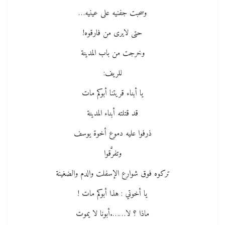
وسحبت جفنيه على عينيه…
حتى لايرى من فارقوه!
وخرجت من باب المدينة
للريف:
يا أبناء قريتنا أبوكم مات
قد قتلته أبناء المدينة
ذرفوا عليه دموع أخوة يوسف
وتفرَّقوا
تركوه فوق شوارع الإسفلت والدم والضغينة
يا أخوتي : هذا أبوكم مات !
ماذا ؟ لا…….أبونا لا يموت