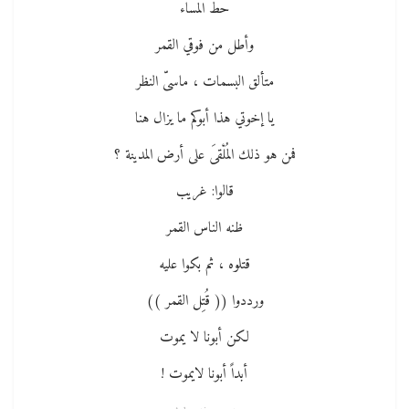
حط المساء
وأطل من فوقي القمر
متألق البسمات ، ماسىّ النظر
يا إخوتي هذا أبوكم ما يزال هنا
فمن هو ذلك المُلْقىَ على أرض المدينة ؟
قالوا: غريب
ظنه الناس القمر
قتلوه ، ثم بكوا عليه
ورددوا (( قُتِل القمر ))
لكن أبونا لا يموت
أبداً أبونا لايموت !