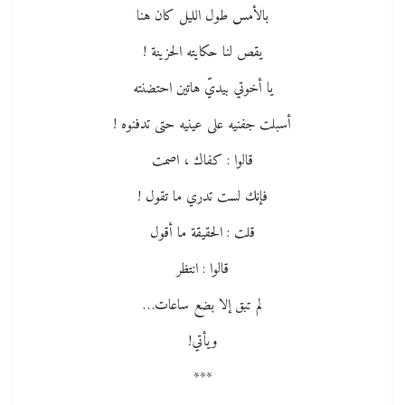
بالأمس طول الليل كان هنا
يقص لنا حكايته الحزينة !
يا أخوتي بيديّ هاتين احتضنته
أسبلت جفنيه على عينيه حتى تدفنوه !
قالوا : كفاك ، اصمت
فإنك لست تدري ما تقول !
قلت : الحقيقة ما أقول
قالوا : انتظر
لم تبق إلا بضع ساعات…
ويأتي!
***