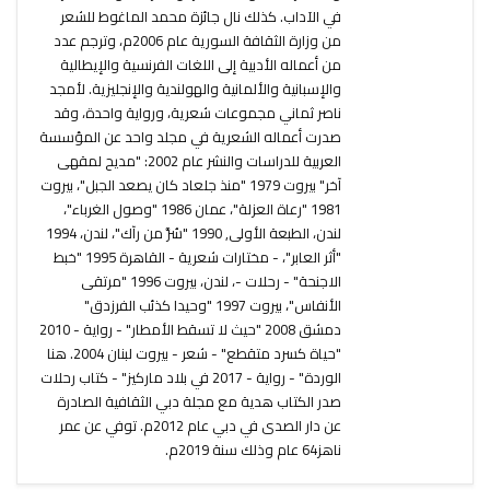
في الآداب. كذلك نال جائزة محمد الماغوط للشعر
من وزارة الثقافة السورية عام 2006م، وترجم عدد
من أعماله الأدبية إلى اللغات الفرنسية والإيطالية
والإسبانية والألمانية والهولندية والإنجليزية. لأمجد
ناصر ثماني مجموعات شعرية، ورواية واحدة، وقد
صدرت أعماله الشعرية في مجلد واحد عن المؤسسة
العربية للدراسات والنشر عام 2002: "مديح لمقهى
آخر" بيروت 1979 "منذ جلعاد كان يصعد الجبل"، بيروت
1981 "رعاة العزلة"، عمان 1986 "وصول الغرباء"،
لندن، الطبعة الأولى, 1990 "سُرَّ من رآك"، لندن، 1994
"أثر العابر"، - مختارات شعرية - القاهرة 1995 "خبط
الاجنحة" - رحلات -، لندن، بيروت 1996 "مرتقى
الأنفاس"، بيروت 1997 "وحيدا كذئب الفرزدق"
دمشق 2008 "حيث لا تسقط الأمطار" - رواية - 2010
"حياة كسرد متقطع" - شعر - بيروت لبنان 2004. هنا
الوردة" - رواية - 2017 في بلاد ماركيز" - كتاب رحلات
صدر الكتاب هدية مع مجلة دبي الثقافية الصادرة
عن دار الصدى في دبي عام 2012م. توفي عن عمر
ناهز64 عام وذلك سنة 2019م.