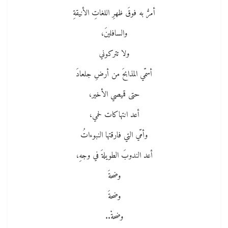
أمرُّ به فوقَ ظهرِ اللغاتِ الأنيقةِ
والسافلينَ،
ولا تتركوني
أسمّي المذابحَ من أرضِ جلعادَ
حتى قميصي الأخير،
أعد انتهاكات لحمي،
وأمّي التي فارقتها النبوءاتُ
أعد الندوبَ الطويلةَ في وجهِ،
وضحةَ
وضحةَ
وضحةْ..