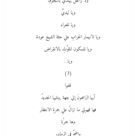
ولا راحل يهتدي بالنجوم.
ويا ليديَّ
ويا للعراءِ
ويا لانهمار الخرابِ علي جثة الشيخِ عودة
ويا للسكون الملوّثِ بالانقراض
ويا…
(3)
قفوا
أيها الرامحونَ إلي جهة يبتليها الحديدُ
فها قهوتي ما تزالُ علي جمرةِ الانتظار
وها جمرُنا
واضحٌ في الرمادِ،