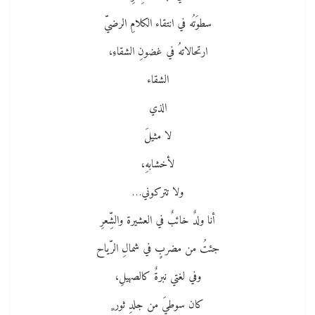
سطوَتُه في انتقاء الكلامِ الرضيّ
ارتحالاتهُ في غضونِ الشقاءِ،
الشقاء
الذي
لا مثيلَ
لأخشابهِ،
ولا تتركوني…
أنا ولدٌ خائبٌ في العشيرة والشِّعرِ
جئتُ من مضربٍ في شمالِ الرّياح
وفي لغتي نبرةٌ كالصهيلِ،
كان سوطيَ من جلدِ ثور ٍ