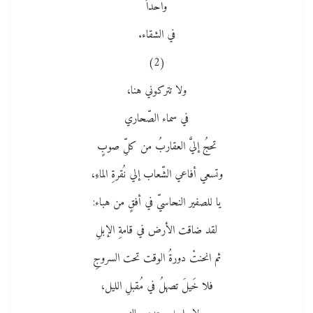
واحداً
في الشقاء.
(2)
ولا تتركوني هنا،
في سماء الصّحاري
تحجُ إليَّ العقاربُ من كلِّ صوبٍ
وتسعي أفاعي الشّعاب إلي نُقرةِ الماءِ،
يا للصفير النحاسيّ في أفقٍ من هباء:
لقد ضاقت الأرض في قامةِ الإبلِ
ثم انحنتْ دورةُ الوقت تحت السروجِ
فلا خَيلَ تصهلُ في مُقبلِ الليل،