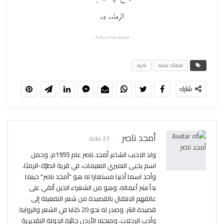
الرما.. د.
- Advertisement -
قصائد عامه
نثريه
شارك
أمجد ناصر
23 مادة
ولد الاديب الشاعر أمجد ناصر عام 1955م، وحمل
اسم يحيى النميري النعيمات، في قرية الطرّة-الرمثا،
وأخذ اسما أدبيا مستعارا له هو "أمجد ناصر" حينما
بدأ نشر أعماله، وهو من الشعراء الذين ألقي على
عاتقهم الانتقال بالقصيدة من شعر التفعيلة إلى
قصيدة النثر. وصدر له نحو 20 كتابا في الشعر والرواية
وأدب الرحلات، ومنحته الأردن جائزة الدولة التقديرية