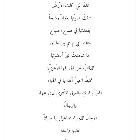
تلكَ التي كانت الأرضُ
تنفثُ شهوتَها بعثراناً وشيحاً
بقعدتها في فساح الصباح
وتلكَ التي لم تنم بين فخذين
ما شاهدتْ غيرَ أعضائِها
الذئابُ تحن الى لحمها الرّعويِّ،
تخبطُ الخيلُ أقدامها في الهواء
المعبأ بالمسكِ والعرق الأنثوي لدي لمحها.
والرجالُ
الرجالُ الذين استطاعوا إليها سبيلاً
قضوا واحدا