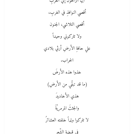
أيها الرامحونَ إلي الغربِ
أقصي النوافذِ في الغربِ،
أقصي التلاشي، الجنون
ولا تتركوني وحيداً
علي حافةِ الأرضِ أرثي بلادي
الخراب.
خذوا هذه الأرضَ
(ما قد تبقّي من الأرضِ)
هذي الأخاديدَ
والجثثَ المرمريّةَ
لا تتركوا ولداً خلفته العشائرُ
في قبضة الشِّعرِ