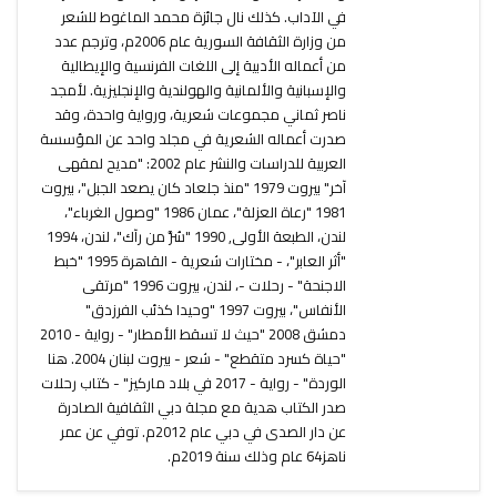
في الآداب. كذلك نال جائزة محمد الماغوط للشعر
من وزارة الثقافة السورية عام 2006م، وترجم عدد
من أعماله الأدبية إلى اللغات الفرنسية والإيطالية
والإسبانية والألمانية والهولندية والإنجليزية. لأمجد
ناصر ثماني مجموعات شعرية، ورواية واحدة، وقد
صدرت أعماله الشعرية في مجلد واحد عن المؤسسة
العربية للدراسات والنشر عام 2002: "مديح لمقهى
آخر" بيروت 1979 "منذ جلعاد كان يصعد الجبل"، بيروت
1981 "رعاة العزلة"، عمان 1986 "وصول الغرباء"،
لندن، الطبعة الأولى, 1990 "سُرَّ من رآك"، لندن، 1994
"أثر العابر"، - مختارات شعرية - القاهرة 1995 "خبط
الاجنحة" - رحلات -، لندن، بيروت 1996 "مرتقى
الأنفاس"، بيروت 1997 "وحيدا كذئب الفرزدق"
دمشق 2008 "حيث لا تسقط الأمطار" - رواية - 2010
"حياة كسرد متقطع" - شعر - بيروت لبنان 2004. هنا
الوردة" - رواية - 2017 في بلاد ماركيز" - كتاب رحلات
صدر الكتاب هدية مع مجلة دبي الثقافية الصادرة
عن دار الصدى في دبي عام 2012م. توفي عن عمر
ناهز64 عام وذلك سنة 2019م.