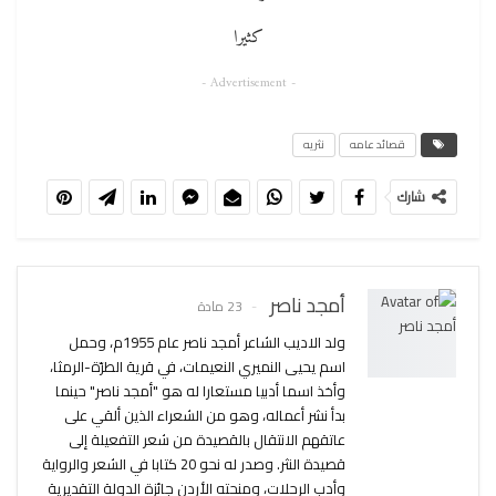
كثيرا
- Advertisement -
قصائد عامه
نثريه
شارك
أمجد ناصر
23 مادة
ولد الاديب الشاعر أمجد ناصر عام 1955م، وحمل
اسم يحيى النميري النعيمات، في قرية الطرّة-الرمثا،
وأخذ اسما أدبيا مستعارا له هو "أمجد ناصر" حينما
بدأ نشر أعماله، وهو من الشعراء الذين ألقي على
عاتقهم الانتقال بالقصيدة من شعر التفعيلة إلى
قصيدة النثر. وصدر له نحو 20 كتابا في الشعر والرواية
وأدب الرحلات، ومنحته الأردن جائزة الدولة التقديرية