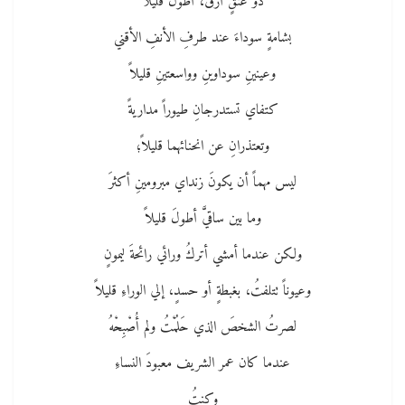
ذو عنقٍ أرقُّ، أطولَ قليلاً
بشامةٍ سوداءَ عند طرفِ الأنفِ الأقني
وعينينِ سوداوينِ وواسعتينِ قليلاً
كتفاي تستدرجانِ طيوراً مداريةً
وتعتذرانِ عن انحنائهما قليلاً؛
ليس مهماً أن يكونَ زنداي مبرومينِ أكثرَ
وما بين ساقيَّ أطولَ قليلاً
ولكن عندما أمشي أتركُ ورائي رائحةَ ليمونٍ
وعيوناً تتلفتُ، بغبطةٍ أو حسدٍ، إلي الوراءِ قليلاً
لصرتُ الشخصَ الذي حَلُمْتُ ولم أُصْبِحْهُ
عندما كان عمر الشريف معبودَ النساءِ
وكنتُ