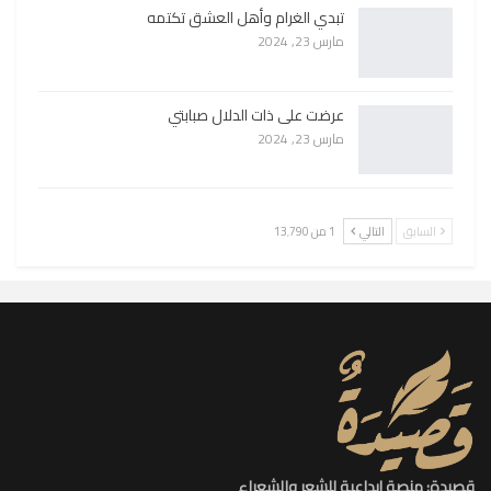
تبدي الغرام وأهل العشق تكتمه
مارس 23, 2024
عرضت على ذات الدلال صبابتي
مارس 23, 2024
السابق
التالي
1 من 13٬790
قصيدة: منصة إبداعية للشعر والشعراء