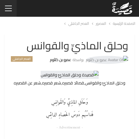
الصفحة الرئيسية
العصور
العصر الجاهلي
وحلق الماذيِّ والقوانس
العصر الجاهلي
بواسطة
عمرو بن كلثوم
وحلق الماذيِّ والقوانس,قصائد قصيره,شعر قصيره,شعر عن القصيره
وَحَلَقِ الماذِيِّ وَالقَوانِسِ
فَداسُهُم دَوسَ الحَصادِ الدائِسِ
- Advertisement -