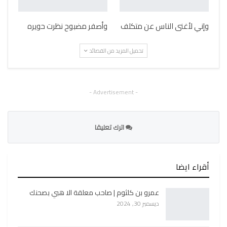
وإني لأغنى الناس عن متكلف
وأصفر مضبوح نظرت حويره
تحميل المزيد من القصائد
- Advertisement -
اترك تعليقا
أقراء ايضا
عمرو بن كلثوم | صاحب معلقة الا هبي بصحنك
ديسمبر 30, 2024