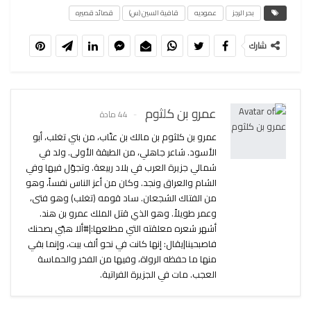
بحر الرجز
عموديه
قافية السين (س)
قصائد قصيره
شارك
عمرو بن كلثوم
44 مادة
عمرو بن كلثوم بن مالك بن عتّاب، من بني تغلب، أبو
الأسود. شاعر جاهلي، من الطبقة الأولى. ولد في
شمالي جزيرة العرب في بلاد ربيعة. وتجوّل فيها وفي
الشام والعراق ونجد. وكان من أعز الناس نفساً، وهو
من الفتاك الشجعان. ساد قومه (تغلب) وهو فتى،
وعمر طويلاً. وهو الذي قتل الملك عمرو بن هند.
أشهر شعره معلقته التي مطلعها:|#ألا هبّي بصحنك
فاصبحينا|يقال: إنها كانت في نحو ألف بيت، وإنما بقي
منها ما حفظه الرواة، وفيها من الفخر والحماسة
العجب. مات في الجزيرة الفراتية.