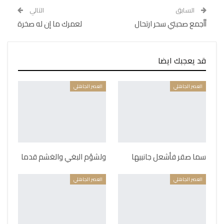
السابق
التالي
أأجمع صحبتي سحر ارتحال
لعمرك ما إن له صخرة
قد يعجبك ايضا
العصر الجاهلي
العصر الجاهلي
سما صقر فأشعل جانبيها
ولشؤم البغي والغشم قدما
العصر الجاهلي
العصر الجاهلي