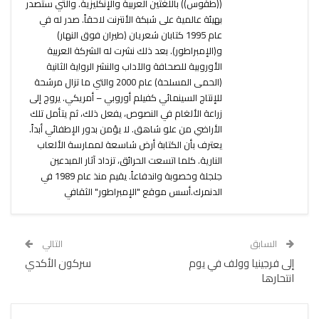
((طقوس)) باللغتين العربية والإنكليزية. والتي ستصدر
بهيئة عالمية على شبكة الأنترنت لاحقاً. صدر له في
عام 1995 كتابان شعريان (طيران فوق النهار)
و(الإمبراطور). بعد ذلك نشرت له الشركة العربية
الأوروبية للصحافة والآداب والنشر الرواية الثانية
(الحمى المسلحة) عام 2000 والتي ما تزال مرشحة
للإنتاج السينمائي كفيلم أوروبي – أمريكي. يروج إلى
زراعة الألغام في النصوص، يفعل ذلك، ثم يتأمل تلك
الأراضي من علو شاهق. لا يؤمن بدور الإطفائي أبداً.
يعترف بأن الكتابة أرض شاسعة لممارسة الألعاب
النارية. كلما اتسعت الحرائق، تزداد آثار المبدعين
جلجلة وخصوبة واندفاعاً. يقيم منذ عام 1989 في
الدنمرك.أسس موقع "الإمبراطور" الثقافي
السابق
التالي
إلى فرجينيا وولف في يوم
سركون الأكدي
انتحارها