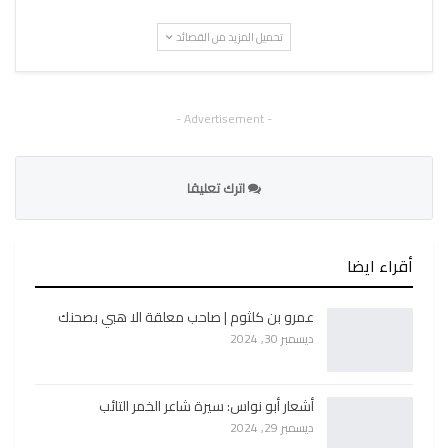
تحميل المزيد من القصائد
- Advertisement -
اترك تعليقا
أقراء ايضا
عمرو بن كلثوم | صاحب معلقة الا هبي بصحنك
ديسمبر 30, 2024
أشعار أبو نواس: سيرة شاعر الخمر التائب
ديسمبر 29, 2024