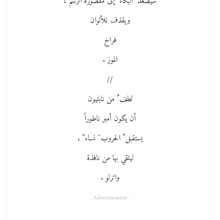
سيصعد ُ البكاء ُ إلى مقصورة الرسم ،
ويقذف للألوان
فراخ
الموز .
//
لطف ُ من نابليون
أن يكون أمبر ناطوراً
يستقبل ُ الحروب َ نساء ً ،
ليلقي بها من نافذة
واترلو .
- Advertisement -