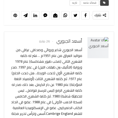
قصائد عامه
نثريه
شارك
أسعد الجبوري
26 مادة
أسعد الجبوري شاعر وروائي وصحافي عراقي من
مواليد العراق من عام 1951م . ، نشر له كتابه
الشعري الثاني (صخب طيور مشاكسة) عام 1978
ورواية (التأليف بين طبقات الليل) في عام 1997. صدر
كتابه الشعري اأول (ذبحت الوردة.. هل ذبحت الحلم)
عام 1977. ثم كتابه الشعري الثالث (أولمبياد اللغة
المؤجلة) عام 1980 عن دار الكرمل. بعد ذلك صدر له
كتابه الشعري الرابع (ليس للرسم فواصل.. ليس
للخطيئة شاشة) 1980. ثم كتابه الشعري الخامس
(نسخة الذهب الأولى) في عام 1988. عضو في اتحاد
الكتاب الدنمركيين. عضو في الإنسكلوبيديا العالمية
للشعر Cambrige England.أسس وترأس تحرير مجلة