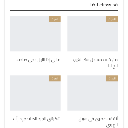
قد يعجبك ايضا
العراق
العراق
من خلف مسدل ستر الغيب
ما لي إذا الليل دجى صاحب
لاح لنا
العراق
العراق
أنفقت عمري في سبيل
شكرتني الجرد الصلادم إذ رأت
الهوى