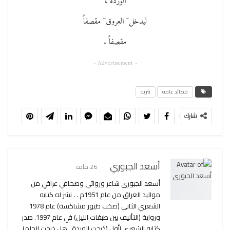
الوردة ،
ليدخل َ العروق َ مقصفاً
مقصفاً .
- Advertisement -
قصائد عامه
نثريه
شارك
أسعد الجبوري
26 مادة
أسعد الجبوري شاعر وروائي وصحافي عراقي من
مواليد العراق من عام 1951م . ، نشر له كتابه
الشعري الثاني (صخب طيور مشاكسة) عام 1978
ورواية (التأليف بين طبقات الليل) في عام 1997. صدر
كتابه الشعري اأول (ذبحت الوردة.. هل ذبحت الحلم)