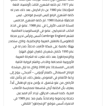
عام 1977. ثم كتابه الشعري الثالث (أولمبياد اللغة
المؤجلة) عام 1980 عن دار الكرمل. بعد ذلك صدر له
كتابه الشعري الرابع (ليس للرسم فواصل.. ليس
للخطيئة شاشة) 1980. ثم كتابه الشعري الخامس
(نسخة الذهب الأولى) في عام 1988. عضو في اتحاد
الكتاب الدنمركيين. عضو في الإنسكلوبيديا العالمية
للشعر Cambrige England.أسس وترأس تحرير مجلة
((طقوس)) باللغتين العربية والإنكليزية. والتي ستصدر
بهيئة عالمية على شبكة الأنترنت لاحقاً. صدر له في
عام 1995 كتابان شعريان (طيران فوق النهار)
و(الإمبراطور). بعد ذلك نشرت له الشركة العربية
الأوروبية للصحافة والآداب والنشر الرواية الثانية
(الحمى المسلحة) عام 2000 والتي ما تزال مرشحة
للإنتاج السينمائي كفيلم أوروبي – أمريكي. يروج إلى
زراعة الألغام في النصوص، يفعل ذلك، ثم يتأمل تلك
الأراضي من علو شاهق. لا يؤمن بدور الإطفائي أبداً.
يعترف بأن الكتابة أرض شاسعة لممارسة الألعاب
النارية. كلما اتسعت الحرائق، تزداد آثار المبدعين
جلجلة وخصوبة واندفاعاً. يقيم منذ عام 1989 في
الدنمرك.أسس موقع "الإمبراطور" الثقافي