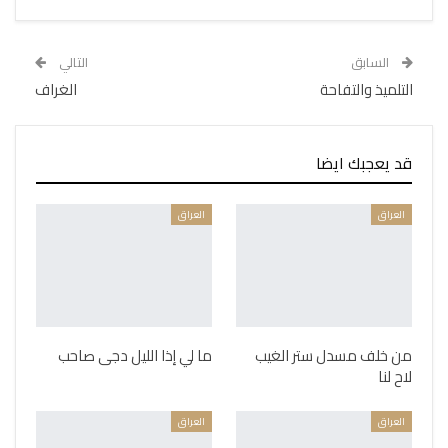
السابق
التالي
التلميذ والتفاحة
الغراف
قد يعجبك ايضا
العراق
العراق
من خلف مسدل ستر الغيب
ما لي إذا الليل دجى صاحب
لاح لنا
العراق
العراق