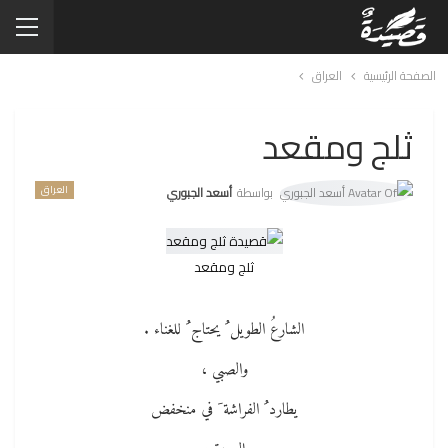
الصفحة الرئيسية
العراق
ثلج ومقعد
العراق
بواسطة
أسعد الجبوري
ثلج ومقعد
الشارعُ الطويل ُ يحتاج ُ للغناء .
والصبي ،
يطارد ُ الفراشة َ في منخفض