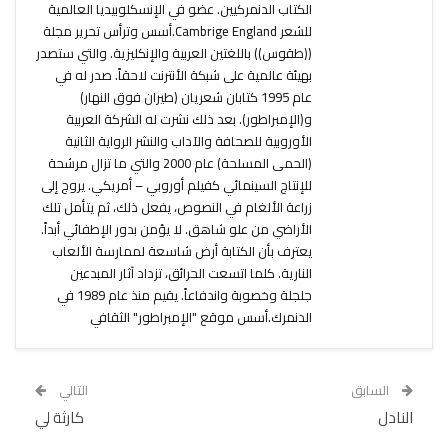
الكتاب الدنمركيين. عضو في الإنسكلوبيديا العالمية
للشعر Cambrige England.أسس وترأس تحرير مجلة
((طقوس)) باللغتين العربية والإنكليزية. والتي ستصدر
بهيئة عالمية على شبكة الأنترنت لاحقاً. صدر له في
عام 1995 كتابان شعريان (طيران فوق النهار)
و(الإمبراطور). بعد ذلك نشرت له الشركة العربية
الأوروبية للصحافة والآداب والنشر الرواية الثانية
(الحمى المسلحة) عام 2000 والتي ما تزال مرشحة
للإنتاج السينمائي كفيلم أوروبي – أمريكي. يروج إلى
زراعة الألغام في النصوص، يفعل ذلك، ثم يتأمل تلك
الأراضي من علو شاهق. لا يؤمن بدور الإطفائي أبداً.
يعترف بأن الكتابة أرض شاسعة لممارسة الألعاب
النارية. كلما اتسعت الحرائق، تزداد آثار المبدعين
جلجلة وخصوبة واندفاعاً. يقيم منذ عام 1989 في
الدنمرك.أسس موقع "الإمبراطور" الثقافي
السابق
التالي
النادل
كارثة لي