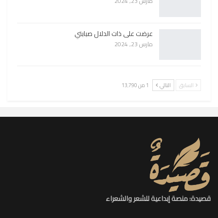
مارس 23, 2024
عرضت على ذات الدلال صبابتي
مارس 23, 2024
السابق
التالي
1 من 13٬790
قصيدة: منصة إبداعية للشعر والشعراء