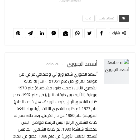
- Advertisement -
قصائد عامه
نثريه
شارك
أسعد الجبوري
26 مادة
أسعد الجبوري شاعر وروائي وصحافي عراقي من
مواليد العراق من عام 1951م . ، نشر له كتابه
الشعري الثاني (صخب طيور مشاكسة) عام 1978
ورواية (التأليف بين طبقات الليل) في عام 1997. صدر
كتابه الشعري اأول (ذبحت الوردة.. هل ذبحت الحلم)
عام 1977. ثم كتابه الشعري الثالث (أولمبياد اللغة
المؤجلة) عام 1980 عن دار الكرمل. بعد ذلك صدر له
كتابه الشعري الرابع (ليس للرسم فواصل.. ليس
للخطيئة شاشة) 1980. ثم كتابه الشعري الخامس
(نسخة الذهب الأولى) في عام 1988. عضو في اتحاد