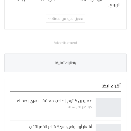
الهوى
تحميل المزيد من القصائد
- Advertisement -
اترك تعليقا
أقراء ايضا
عمرو بن كلثوم | صاحب معلقة الا هبي بصحنك
ديسمبر 30, 2024
أشعار أبو نواس: سيرة شاعر الخمر التائب