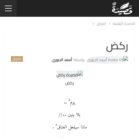
الصفحة الرئيسية
العراق
ركض
العراق
بواسطة
أسعد الجبوري
ركض
يوم ٌ ..
بلا يدين ،،//
ماذا سيفعل العناق ُ .