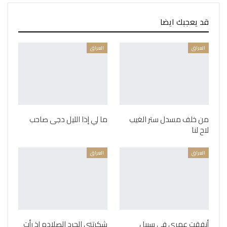
قد يعجبك ايضا
العراق
العراق
من خلف مسدل ستر الغيب
ما لي إذا الليل دجى صاحب
لاح لنا
العراق
العراق
أنفقت عمري في سبيل
شكرتني الجرد الصلادم إذ رأت