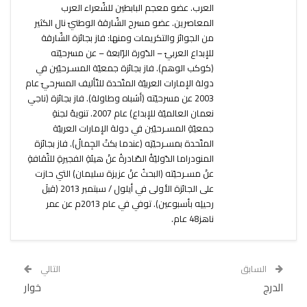
العرب. عضو معجم البابطين للشّعراء العرب
المعاصرين. عضو مسرح الشّارقة الوطنيّ نال الكثير
من الجوائز والتكريمات ومنها: فاز بجائزة الشّارقة
للإبداع العربيّ – الدّورة الرّابعة – عن مسرحيّته
(كوكب الوهم). فاز بجائزة جمعيّة المسـرحيّين في
دولة الإمارات العربيّة المتّحدة للتّأليف المسرحيّ عام
2003 عن مسرحيّته (أشباه وطاولة). فاز بجائزة (ناجي
نعمان العالميّة للإبداع) عام 2007. تنويهُ لجنةِ
جمعيّةِ المسـرحيّين في دولة الإمارات العربيّة
المتّحدة بمسـرحيّتِه (عندما بكتْ الجِمالُ). فاز بجائزة
المنودراما الدّوليّةُ الصّادرةُ عنْ هيئةِ الفجيرةِ للثّقافةِ
عنْ مسـرحيّته (البحثُ عنْ عزيزة سليمان) التي حازت
على الجائزة الأولى في أيلول / سبتمبر 2013 (قبلَ
رحيلِه بأسبوعين). توفي في عام 2013م عن عمر
ناهز48 عام.
السابق
التالي
الدرج
خوار