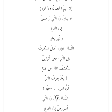
(لا يهمّ الحصانُ ولا لونُه)
ثم يلقينَ في النّهرِ أرجلَهُنَّ
إلى القاعِ
والنّهر يعلو.
النّساءُ اللواتي أطلنَ المكوثَ
على النّهرِ يرفعنَ أثوابهنَّ
لينْكشفَ الماءُ عن فتنةٍ
لم يَعُدْ يعرفُ النهرُ
أيُّ المرايا بها وجهُهُ !
والنّساءُ يُخَبِّئْنَ في النّهرِ
أسرارهنَّ إلى القاعِ