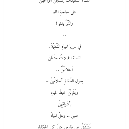
النّساءُ السعيداتُ ينسجنَ أفراحهنَّ
على صفحةِ الماءِ
والنّهْرُ يدنو !
..
في مرايا المياهِ الشّقِيّةْ ،
النساءُ الجميلاتُ مشّطْنَ
أحلامَهُنَّ ..
بطولِ الظّفائرِ أحلامُهنَّ –
ويَغْزِلْنَ خيطَ المياهِ
بأشْواقِهِنَّ
عسى .. ولعلَّ المياهَ
سَتَنْشَقُّ عن فارسٍ مثلَ كل الحَكايا.