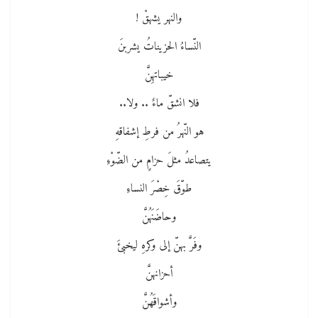
والنهر يشهقْ !
النّساءُ الحزيناتُ يشربنَ
خيباتهِنَّ
فلا انشقّ ماءٌ .. ولا..
هو النّهرُ من فرطِ إشفاقهِ
يتصاعدُ مثلَ حزامٍ من الضّوْءِ
طوّقَ خِصْرَ النساءِ
وحاضَنَهُنَّ
وفَرَّ بهنّ إلى وكرهِ ليخبئَ
أحزانهنَّ
وأشواقَهُنَّ