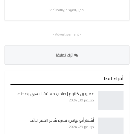
تحميل المزيد من القصائد
- Advertisement -
اترك تعليقا
أقراء ايضا
عمرو بن كلثوم | صاحب معلقة الا هبي بصحنك
ديسمبر 30, 2024
أشعار أبو نواس: سيرة شاعر الخمر التائب
ديسمبر 29, 2024