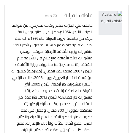
عاطف الفراية
70 مادة
عاطف علي الفرّاية شاعر وكاتب مسرحي، من مواليد
الكرك- الأردن 1964م،حصل على بكالوريوس لغة
عربيّة من جامعة بيروت العربيّة عام1992م. له عدة
اصدارت منها: حنجرة غير مستعارة: ديوان شعر 1993
منشورات وزارة الثّقافة الأردنيّة. كوكب الوهم:
منشورات دائرة الثّقافة والإعلام في الشّارقة عام
السّقف (ثلاث مسرحيّات) منشورات وزارة الثّقافة /
الأردن 2007. عندما بكت الجمال: (مسرحيّة) منشورات
مؤسّسة الانتشار العربيّ/ بيروت 2008. حالات الرّاعي
( شعر) منشورات دار أزمنة/ الأردن 2009. أنثى
الفواكه الغامضة (ثلاث مجموعات شعريّة)
منشورات دار فضاءات/الأردن 2013. نشر عددًا من
المقالات في صحف ووكالات أنباء إليكترونيّة
متعدّدة تفوق ال 300 مقال. وحصل على عدة
عضويات منها: عضو الاتّحاد العام للأدباء والكتّاب
العرب. عضو اتّحاد الكتّاب والأدباء /الإمارات. عضو
رابطة الكتّاب الأردنيّين. عضو اتّحاد كتّاب الإنترنت