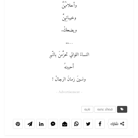
وأحلامَهُنَّ
وخيباتِهِنَّ
ويضحكْ.
…..
النساءُ اللواتي تحزَّمنَ بالنّهرِ
أحببنهُ
ونسينَ زمانَ الرجالْ !
- Advertisement -
قصائد عامه
نثريه
شارك