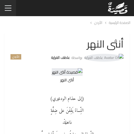
الصفحة الرئيسية
الأردن
أنثى النهر
الأردن
بواسطة
عاطف الفراية
أنثى النهر
(إلى حذام الودغيري)
النِّساءُ يَقِفْنَ على ضِفَّةٍ
ذاهلةْ.