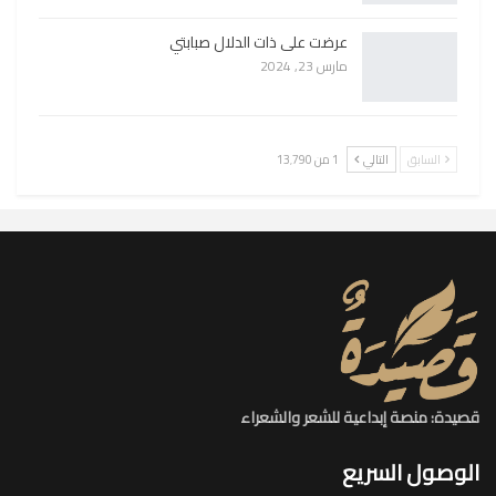
عرضت على ذات الدلال صبابتي
مارس 23, 2024
السابق
التالي
1 من 13٬790
قصيدة: منصة إبداعية للشعر والشعراء
الوصول السريع