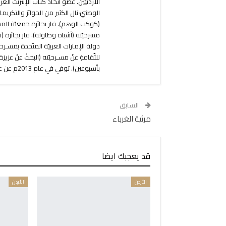
الأردنيّين. عضو اتّحاد كتّاب الإنترنت
الوطنيّ نال الكثير من الجوائز والتكريمات
دولة الإمارات العربيّة المتّحدة بمسـرحيّتِ
بأسبوعين). توفي في عام 2013م عن عمر ناهز48 عام.
السابق
مرثية الغرباء
قد يعجبك ايضا
الأردن
الأردن