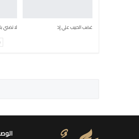
غضب الحبيب علي إذ
لا تضني ب
ت
الوصو