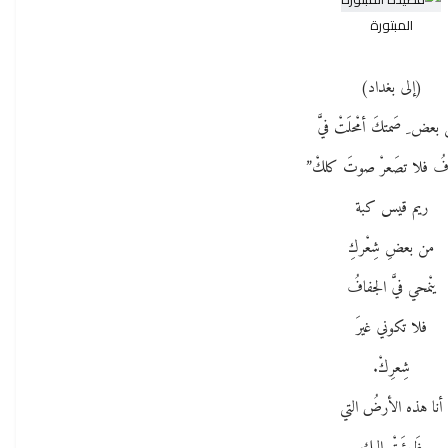
المبتورة
(إلى بغداد)
بعض ِ صَمتكَ أمْحلَتْ فيَّ
فُ فلا تصَعرْ صوتَ كلكْ”
ريم قيس كبة
من بعضِ شِعْركِ
ينْمحي فيَّ الجفافُ
فلا تكوني غيرَ
شِعرِكْ.
أنا هذه الأرضُ التي