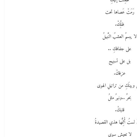
ظَمِئَتْ إليكِ
رَمَتْ عَصاها تحت
ظلِّكْ.
لا يبسمُ العشبُ النَّبيلُ
على جفافكِ ..
بل على تسبيحِ
عزفكْ.
 وبينَكِ من تراتيلِ الهوى
بحرٌ ..ونهرُ مثلُ
قلبكْ.
 لستُ أُتِمُّها هذي القصيدةُ
لا تعيش سوى