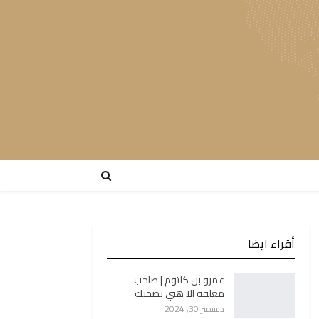
أقراء ايضا
عمرو بن كلثوم | صاحب
معلقة الا هبي بصحنك
ديسمبر 30, 2024