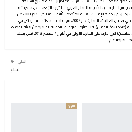
 العرب. عضو معجم البابطين للشّعراء العرب المعاصرين. عضو مسرح الشّارقة
 ومنها: فاز بجائزة الشّارقة للإبداع العربيّ – الدّورة الرّابعة – عن مسرحيّته
(كوكب الوهم). فاز بجائزة جمعيّة المسـرحيّين في دولة الإمارات العربيّة المتّحدة للتّأليف المسرحيّ عام 2003 عن
مسرحيّته (أشباه وطاولة). فاز بجائزة (ناجي نعمان العالميّة للإبداع) عام 2007. تنويهُ لجنةِ جمعيّةِ المسـرحيّين في
ه (عندما بكتْ الجِمالُ). فاز بجائزة المنودراما الدّوليّةُ الصّادرةُ عنْ هيئةِ الفجيرةِ
للثّقافةِ عنْ مسـرحيّته (البحثُ عنْ عزيزة سليمان) التي حازت على الجائزة الأولى في أيلول / سبتمبر 2013 (قبلَ رحيلِه
التالي
اتساع
الأردن