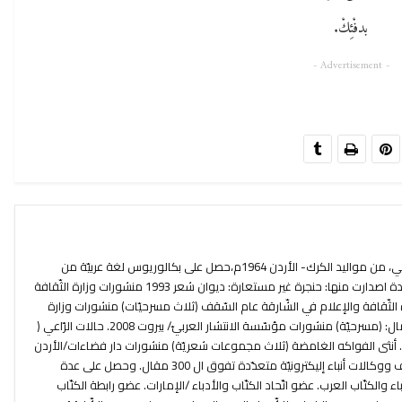
بدفْئِكْ.
- Advertisement -
عاطف علي الفرّاية شاعر وكاتب مسرحي، من مواليد الكرك- الأردن 1964م،حصل على بكالوريوس لغة عربيّة من
جامعة بيروت العربيّة عام1992م. له عدة اصدارت منها: حنجرة غير مستعارة: ديوان شعر 1993 منشورات وزارة الثّقافة
 الثّقافة والإعلام في الشّارقة عام السّقف (ثلاث مسرحيّات) منشورات وزارة
الثّقافة / الأردن 2007. عندما بكت الجمال: (مسرحيّة) منشورات مؤسّسة الانتشار العربيّ/ بيروت 2008. حالات الرّاعي (
شعر) منشورات دار أزمنة/ الأردن 2009. أنثى الفواكه الغامضة (ثلاث مجموعات شعريّة) منشورات دار فضاءات/الأردن
2013. نشر عددًا من المقالات في صحف ووكالات أنباء إليكترونيّة متعدّدة تفوق ال 300 مقال. وحصل على عدة
ء والكتّاب العرب. عضو اتّحاد الكتّاب والأدباء /الإمارات. عضو رابطة الكتّاب