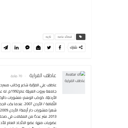
قصائد عامه
نثريه
شارك
عاطف الفراية
70 مادة
الأردنيّة. كوكب الوهم: منشورات دائرة
عضويات منها: عضو الاتّحاد العام للأدبا