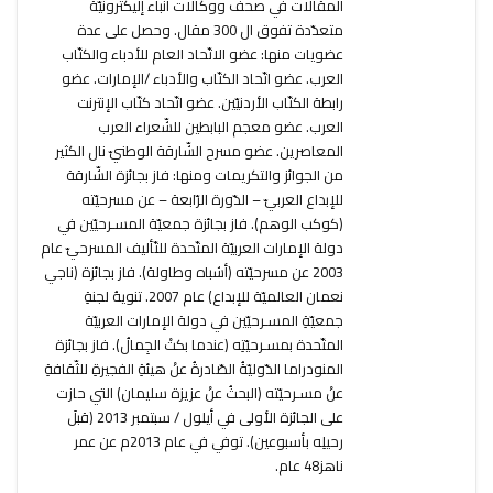
المقالات في صحف ووكالات أنباء إليكترونيّة
متعدّدة تفوق ال 300 مقال. وحصل على عدة
عضويات منها: عضو الاتّحاد العام للأدباء والكتّاب
العرب. عضو اتّحاد الكتّاب والأدباء /الإمارات. عضو
رابطة الكتّاب الأردنيّين. عضو اتّحاد كتّاب الإنترنت
العرب. عضو معجم البابطين للشّعراء العرب
المعاصرين. عضو مسرح الشّارقة الوطنيّ نال الكثير
من الجوائز والتكريمات ومنها: فاز بجائزة الشّارقة
للإبداع العربيّ – الدّورة الرّابعة – عن مسرحيّته
(كوكب الوهم). فاز بجائزة جمعيّة المسـرحيّين في
دولة الإمارات العربيّة المتّحدة للتّأليف المسرحيّ عام
2003 عن مسرحيّته (أشباه وطاولة). فاز بجائزة (ناجي
نعمان العالميّة للإبداع) عام 2007. تنويهُ لجنةِ
جمعيّةِ المسـرحيّين في دولة الإمارات العربيّة
المتّحدة بمسـرحيّتِه (عندما بكتْ الجِمالُ). فاز بجائزة
المنودراما الدّوليّةُ الصّادرةُ عنْ هيئةِ الفجيرةِ للثّقافةِ
عنْ مسـرحيّته (البحثُ عنْ عزيزة سليمان) التي حازت
على الجائزة الأولى في أيلول / سبتمبر 2013 (قبلَ
رحيلِه بأسبوعين). توفي في عام 2013م عن عمر
ناهز48 عام.