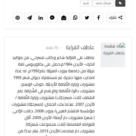
قصائد عامه
نثريه
شارك
عاطف الفراية
70 مادة
عاطف علي الفرّاية شاعر وكاتب مسرحي، من مواليد
الكرك- الأردن 1964م،حصل على بكالوريوس لغة
عربيّة من جامعة بيروت العربيّة عام1992م. له عدة
اصدارت منها: حنجرة غير مستعارة: ديوان شعر 1993
منشورات وزارة الثّقافة الأردنيّة. كوكب الوهم:
منشورات دائرة الثّقافة والإعلام في الشّارقة عام
السّقف (ثلاث مسرحيّات) منشورات وزارة الثّقافة /
الأردن 2007. عندما بكت الجمال: (مسرحيّة) منشورات
مؤسّسة الانتشار العربيّ/ بيروت 2008. حالات الرّاعي
( شعر) منشورات دار أزمنة/ الأردن 2009. أنثى
الفواكه الغامضة (ثلاث مجموعات شعريّة)
منشورات دار فضاءات/الأردن 2013. نشر عددًا من