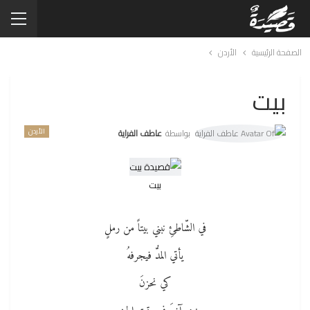
الصفحة الرئيسية
الأردن
بيت
الأردن
بواسطة
عاطف الفراية
بيت
في الشّاطئِ نبني بيتاً من رملٍ
يأتي المدُّ فيجرفهُ
كي نحزنَ