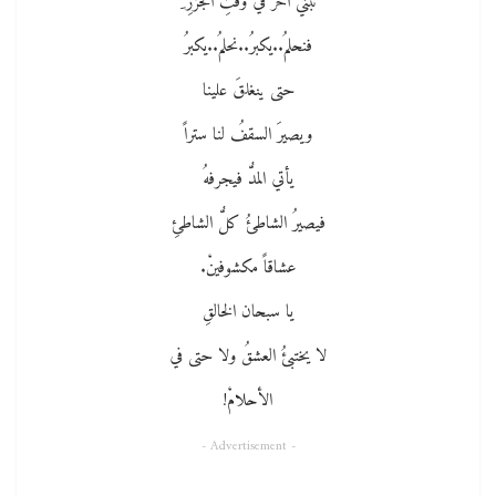
نبني آخرَ في وقتِ الجزرِ ِ
فنحلمُ..يكبرُ..نحلمُ..يكبرُ
حتى ينغلقَ علينا
ويصيرَ السقفُ لنا ستراً
يأتي المدُّ فيجرفهُ
فيصيرُ الشاطئُ كلُّ الشاطئِ
عشاقاً مكشوفينْ.
يا سبحان الخالقِ
لا يختبئُ العشقُ ولا حتى في
الأحلامْ!
- Advertisement -