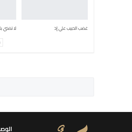
غضب الحبيب علي إذ
لا تضني ب
ت
الوصو