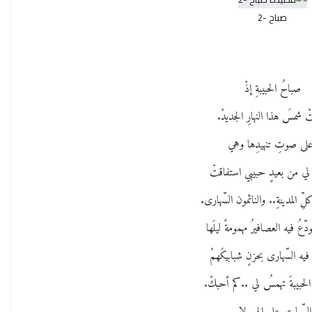
صباح -2
صباحُ الحبيبةِ إذْ
 شمسَ هذا النهارِ الجديدْ.
لى صوتِ تنهيدِها وهي
لي من بعيدٍ حبيبي استفاقتْ
ِّ المدينةِ.. والنائمون السّهارى.
ّعُ فيه العصافيرُ مهمومةً ليلَها
فيه السّهارى بحزنٍ شبابيكَهمْ
لحبيبةَ تهمسُ لي ..كم أحبكْ.