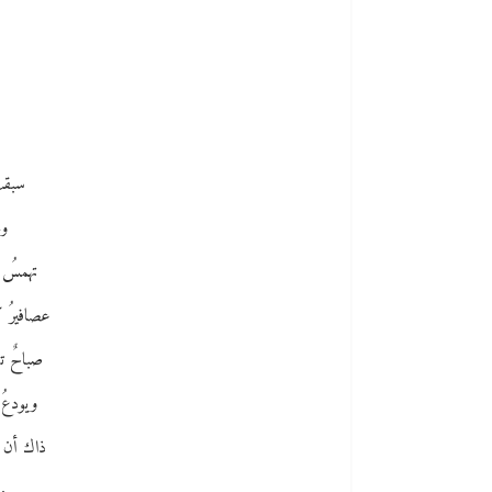
سبقتْ
وع
تهمسُ 
عصافيرُ كل
صباحٌ تود
ويودعُ 
ذاك أن ا