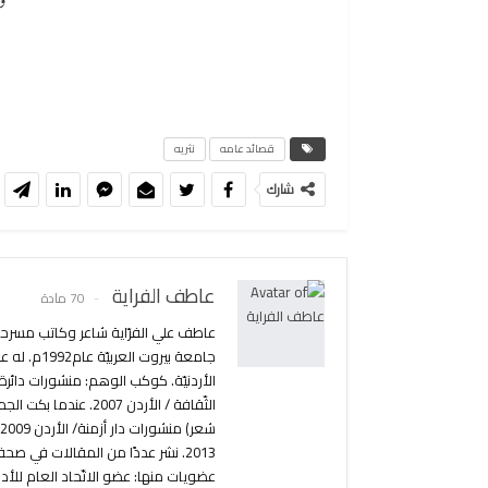
و
قصائد عامه
نثريه
شارك
عاطف الفراية
70 مادة
الأردنيّة. كوكب الوهم: منشورات دائرة
عضويات منها: عضو الاتّحاد العام للأدبا