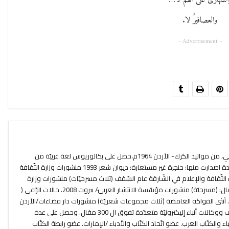
السّهارى على الهم لا…
والعصافيرُ لا.
- Advertisement -
عاطف علي الفرّاية شاعر وكاتب مسرحي، من مواليد الكرك- الأردن 1964م،حصل على بكالوريوس لغة عربيّة من
جامعة بيروت العربيّة عام1992م. له عدة اصدارت منها: حنجرة غير مستعارة: ديوان شعر 1993 منشورات وزارة الثّقافة
 الثّقافة والإعلام في الشّارقة عام السّقف (ثلاث مسرحيّات) منشورات وزارة
الثّقافة / الأردن 2007. عندما بكت الجمال: (مسرحيّة) منشورات مؤسّسة الانتشار العربيّ/ بيروت 2008. حالات الرّاعي (
شعر) منشورات دار أزمنة/ الأردن 2009. أنثى الفواكه الغامضة (ثلاث مجموعات شعريّة) منشورات دار فضاءات/الأردن
2013. نشر عددًا من المقالات في صحف ووكالات أنباء إليكترونيّة متعدّدة تفوق ال 300 مقال. وحصل على عدة
ء والكتّاب العرب. عضو اتّحاد الكتّاب والأدباء /الإمارات. عضو رابطة الكتّاب