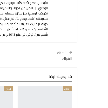
الأردنيّين. عضو اتّحاد كتّاب الإنترنت
الوطنيّ نال الكثير من الجوائز والتكريمات
دولة الإمارات العربيّة المتّحدة بمسـرحيّتِ
بأسبوعين). توفي في عام 2013م عن عمر ناهز48 عام.
السابق
الشباك
قد يعجبك ايضا
الأردن
الأردن