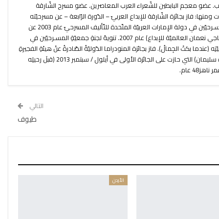
 العرب. عضو معجم البابطين للشّعراء العرب المعاصرين. عضو مسرح الشّارقة
 ومنها: فاز بجائزة الشّارقة للإبداع العربيّ – الدّورة الرّابعة – عن مسرحيّته
(كوكب الوهم). فاز بجائزة جمعيّة المسـرحيّين في دولة الإمارات العربيّة المتّحدة للتّأليف المسرحيّ عام 2003 عن
مسرحيّته (أشباه وطاولة). فاز بجائزة (ناجي نعمان العالميّة للإبداع) عام 2007. تنويهُ لجنةِ جمعيّةِ المسـرحيّين في
ه (عندما بكتْ الجِمالُ). فاز بجائزة المنودراما الدّوليّةُ الصّادرةُ عنْ هيئةِ الفجيرةِ
للثّقافةِ عنْ مسـرحيّته (البحثُ عنْ عزيزة سليمان) التي حازت على الجائزة الأولى في أيلول / سبتمبر 2013 (قبلَ رحيلِه
التالي
طيوف
الأردن