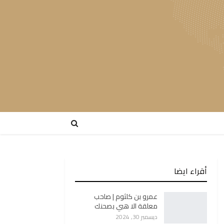
أقراء ايضا
عمرو بن كلثوم | صاحب
معلقة الا هبي بصحنك
ديسمبر 30, 2024