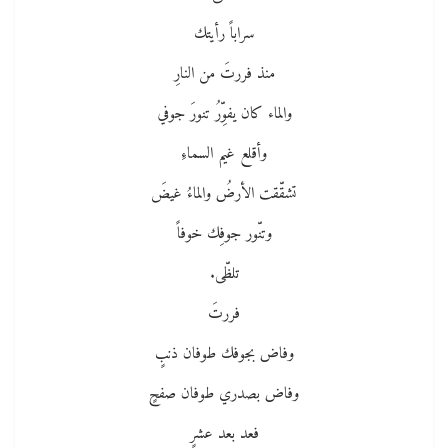
سراباً رأيتك
منذ فررتَ من النارِ
والماء كان يفوِّرُ تنورَ جوفي
وأقلع غيم السماءِ
تشقّقت الأرضُ والماءُ غيضَ
وتنّور جوفِك خوفاً
تلظّى.
فررتَ
وفاض بجوفك طوفان ذنبٍ
وفاض بصدري طوفان صفحٍ
فعد بعد عشرٍ