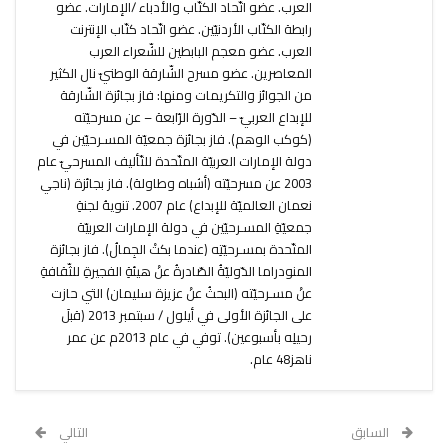
العرب. عضو اتّحاد الكتّاب والأدباء /الإمارات. عضو
رابطة الكتّاب الأردنيّين. عضو اتّحاد كتّاب الإنترنت
العرب. عضو معجم البابطين للشّعراء العرب
المعاصرين. عضو مسرح الشّارقة الوطنيّ نال الكثير
من الجوائز والتكريمات ومنها: فاز بجائزة الشّارقة
للإبداع العربيّ – الدّورة الرّابعة – عن مسرحيّته
(كوكب الوهم). فاز بجائزة جمعيّة المسـرحيّين في
دولة الإمارات العربيّة المتّحدة للتّأليف المسرحيّ عام
2003 عن مسرحيّته (أشباه وطاولة). فاز بجائزة (ناجي
نعمان العالميّة للإبداع) عام 2007. تنويهُ لجنةِ
جمعيّةِ المسـرحيّين في دولة الإمارات العربيّة
المتّحدة بمسـرحيّتِه (عندما بكتْ الجِمالُ). فاز بجائزة
المنودراما الدّوليّةُ الصّادرةُ عنْ هيئةِ الفجيرةِ للثّقافةِ
عنْ مسـرحيّته (البحثُ عنْ عزيزة سليمان) التي حازت
على الجائزة الأولى في أيلول / سبتمبر 2013 (قبلَ
رحيلِه بأسبوعين). توفي في عام 2013م عن عمر
ناهز48 عام.
السابق
التالي