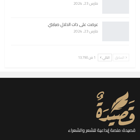
مارس 23, 2024
عرضت على ذات الدلال صبابتي
مارس 23, 2024
السابق
التالي
1 من 13٬790
قصيدة: منصة إبداعية للشعر والشعراء