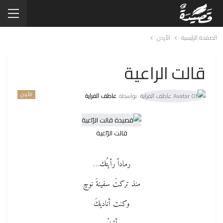
الصفحة الرئيسية
الأردن
قالت الراعية
الأردن
بواسطة
عاطف الفراية
قالت الرّاعية
رماداً رأيتُك…
منذ تركتَ سفينةَ نوحٍ
وكنت أناديكَ