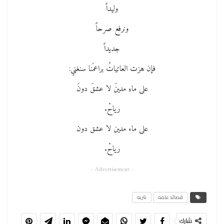
وليداً
ونرفع صرحاً
جديداً
فإن هزت العاتياتُ براعمَنا سنغني:
على ماءِ مدينَ لا عشقَ دونَ
رياحْ.
على ماء مدين لا عشق دون
رياحْ.
- Advertisement -
قصائد عامه
نثريه
شارك