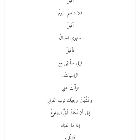
أقبلْ
فلا عاصمَ اليومَ
أقبلْ
ستهوي الجبالُ
فأقبلْ
فإني سأبقى مع
الراسياتْ.
تولّيتَ عني
وغَشَّيْتَ وجهَك ثوب الفرارِ
إلى أن نَعَتكَ أليَّ الضلوعُ
إذا ما الفؤاد
تشظّى.