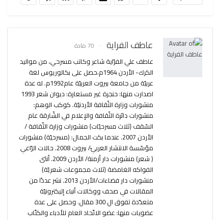
عاطف الفراية
70 مادة
عاطف علي الفرّاية شاعر وكاتب مسرحي، من مواليد
الكرك- الأردن 1964م،حصل على بكالوريوس لغة
عربيّة من جامعة بيروت العربيّة عام1992م. له عدة
اصدارت منها: حنجرة غير مستعارة: ديوان شعر 1993
منشورات وزارة الثّقافة الأردنيّة. كوكب الوهم:
منشورات دائرة الثّقافة والإعلام في الشّارقة عام
السّقف (ثلاث مسرحيّات) منشورات وزارة الثّقافة /
الأردن 2007. عندما بكت الجمال: (مسرحيّة) منشورات
مؤسّسة الانتشار العربيّ/ بيروت 2008. حالات الرّاعي
( شعر) منشورات دار أزمنة/ الأردن 2009. أنثى
الفواكه الغامضة (ثلاث مجموعات شعريّة)
منشورات دار فضاءات/الأردن 2013. نشر عددًا من
المقالات في صحف ووكالات أنباء إليكترونيّة
متعدّدة تفوق ال 300 مقال. وحصل على عدة
عضويات منها: عضو الاتّحاد العام للأدباء والكتّاب