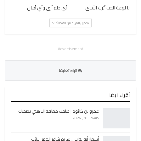
يا لوعة الحب أثرت الأسى
أي حلم أرى وأي أمان
تحميل المزيد من القصائد
- Advertisement -
اترك تعليقا
أقراء ايضا
عمرو بن كلثوم | صاحب معلقة الا هبي بصحنك
ديسمبر 30, 2024
أشعار أبو نواس: سيرة شاعر الخمر التائب