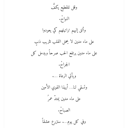
وقل للقطيع يكفُّ
النواحْ.
وألق إليهم تراتيلهم كي يعودوا
على ماء مدين لا يحمل القلب تثريب ذنبٍ
على ماء مدين يرتفع الحب صرحاً ويدمل كل
الجراحْ.
ويأتي الرعاة ….
وتسقي لنا… أيهذا القوي الأمين
على ماء مدين يمتدّ عمرُ
الصباحْ.
وفي كل يوم…. سنزرع عشقاً