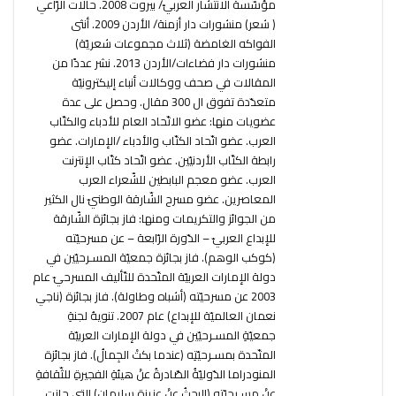
مؤسّسة الانتشار العربيّ/ بيروت 2008. حالات الرّاعي
( شعر) منشورات دار أزمنة/ الأردن 2009. أنثى
الفواكه الغامضة (ثلاث مجموعات شعريّة)
منشورات دار فضاءات/الأردن 2013. نشر عددًا من
المقالات في صحف ووكالات أنباء إليكترونيّة
متعدّدة تفوق ال 300 مقال. وحصل على عدة
عضويات منها: عضو الاتّحاد العام للأدباء والكتّاب
العرب. عضو اتّحاد الكتّاب والأدباء /الإمارات. عضو
رابطة الكتّاب الأردنيّين. عضو اتّحاد كتّاب الإنترنت
العرب. عضو معجم البابطين للشّعراء العرب
المعاصرين. عضو مسرح الشّارقة الوطنيّ نال الكثير
من الجوائز والتكريمات ومنها: فاز بجائزة الشّارقة
للإبداع العربيّ – الدّورة الرّابعة – عن مسرحيّته
(كوكب الوهم). فاز بجائزة جمعيّة المسـرحيّين في
دولة الإمارات العربيّة المتّحدة للتّأليف المسرحيّ عام
2003 عن مسرحيّته (أشباه وطاولة). فاز بجائزة (ناجي
نعمان العالميّة للإبداع) عام 2007. تنويهُ لجنةِ
جمعيّةِ المسـرحيّين في دولة الإمارات العربيّة
المتّحدة بمسـرحيّتِه (عندما بكتْ الجِمالُ). فاز بجائزة
المنودراما الدّوليّةُ الصّادرةُ عنْ هيئةِ الفجيرةِ للثّقافةِ
عنْ مسـرحيّته (البحثُ عنْ عزيزة سليمان) التي حازت