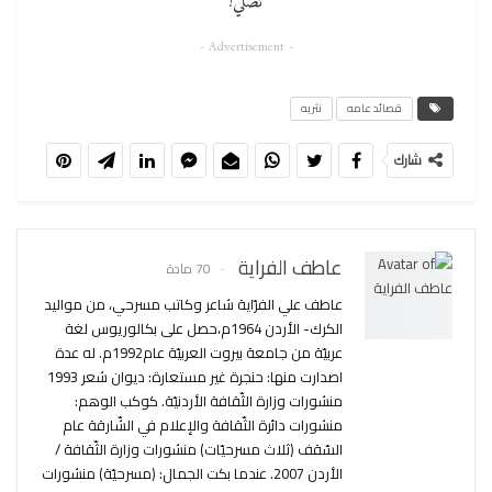
تصلي!
- Advertisement -
قصائد عامه
نثريه
شارك
عاطف الفراية
70 مادة
عاطف علي الفرّاية شاعر وكاتب مسرحي، من مواليد
الكرك- الأردن 1964م،حصل على بكالوريوس لغة
عربيّة من جامعة بيروت العربيّة عام1992م. له عدة
اصدارت منها: حنجرة غير مستعارة: ديوان شعر 1993
منشورات وزارة الثّقافة الأردنيّة. كوكب الوهم:
منشورات دائرة الثّقافة والإعلام في الشّارقة عام
السّقف (ثلاث مسرحيّات) منشورات وزارة الثّقافة /
الأردن 2007. عندما بكت الجمال: (مسرحيّة) منشورات