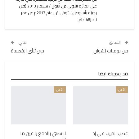
على الجائزة الأولى في أيلول / سبتمبر 2013 (قبلَ
رحيلِه بأسبوعين). توفي في عام 2013م عن عمر
ناهز48 عام.
السابق
التالي
من يوميات نشوان
حين تنأى القصيدة
قد يعجبك ايضا
الأردن
الأردن
غضب الحبيب علي إذ
لا تضني بالدمع يا عين ما