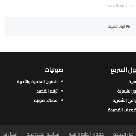
- Advertisement -
اترك تعليقا
ل السريع
صوتيات
يسية
المتون العلمية والأدبية
ور الشعرية​
ترنيم القصيد
افي الشعرية​
قصائد صوتية
وعات القصيدة​
عن قصيدة
حقوق الطبع والنشر
سياسة الخصوصية
اتصل بنا