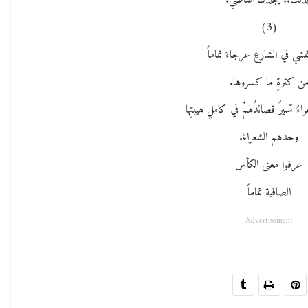
ذلك.. يجلدك القاضي.
(3)
تمشي في الشارعِ عرجاءَ تماماً
ن كثرةِ ما كسروها.
ءُ تسيرُ قصائدُهمْ في كاملِ هيبتِها
وحدهم الشعراءْ.
عرفوا معنى الكأس
الصافية تماماً
- Advertisement -