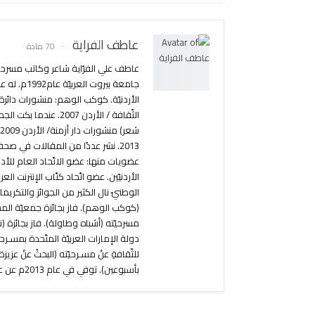
عاطف الفراية
70 مادة
الأردنيّة. كوكب الوهم: منشورات دائرة
عضويات منها: عضو الاتّحاد العام للأدبا
الأردنيّين. عضو اتّحاد كتّاب الإنترنت
الوطنيّ نال الكثير من الجوائز والتكريمات
دولة الإمارات العربيّة المتّحدة بمسـرحيّتِ
بأسبوعين). توفي في عام 2013م عن عمر ناهز48 عام.