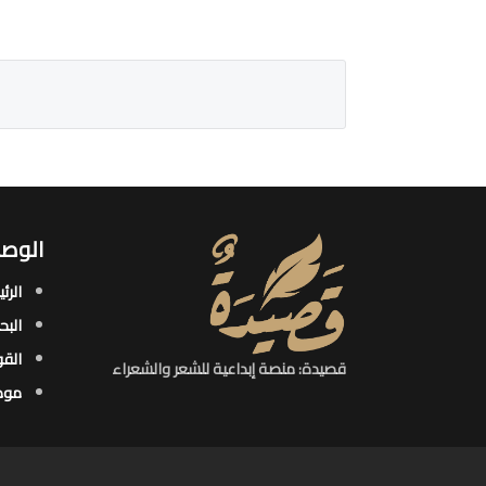
الوصو
الرئ
البح
القو
قصيدة: منصة إبداعية للشعر والشعراء
موض