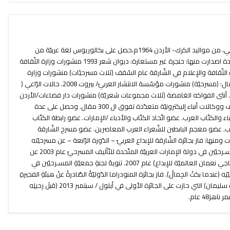
عاطف علي الفرّاية شاعر وكاتب مسرحي، من مواليد الكرك- الأردن 1964م،حصل على بكالوريوس لغة عربيّة من
جامعة بيروت العربيّة عام1992م. له عدة اصدارت منها: حنجرة غير مستعارة: ديوان شعر 1993 منشورات وزارة الثّقافة
 الثّقافة والإعلام في الشّارقة عام السّقف (ثلاث مسرحيّات) منشورات وزارة
الثّقافة / الأردن 2007. عندما بكت الجمال: (مسرحيّة) منشورات مؤسّسة الانتشار العربيّ/ بيروت 2008. حالات الرّاعي (
شعر) منشورات دار أزمنة/ الأردن 2009. أنثى الفواكه الغامضة (ثلاث مجموعات شعريّة) منشورات دار فضاءات/الأردن
2013. نشر عددًا من المقالات في صحف ووكالات أنباء إليكترونيّة متعدّدة تفوق ال 300 مقال. وحصل على عدة
ء والكتّاب العرب. عضو اتّحاد الكتّاب والأدباء /الإمارات. عضو رابطة الكتّاب
 العرب. عضو معجم البابطين للشّعراء العرب المعاصرين. عضو مسرح الشّارقة
 ومنها: فاز بجائزة الشّارقة للإبداع العربيّ – الدّورة الرّابعة – عن مسرحيّته
(كوكب الوهم). فاز بجائزة جمعيّة المسـرحيّين في دولة الإمارات العربيّة المتّحدة للتّأليف المسرحيّ عام 2003 عن
مسرحيّته (أشباه وطاولة). فاز بجائزة (ناجي نعمان العالميّة للإبداع) عام 2007. تنويهُ لجنةِ جمعيّةِ المسـرحيّين في
ه (عندما بكتْ الجِمالُ). فاز بجائزة المنودراما الدّوليّةُ الصّادرةُ عنْ هيئةِ الفجيرةِ
للثّقافةِ عنْ مسـرحيّته (البحثُ عنْ عزيزة سليمان) التي حازت على الجائزة الأولى في أيلول / سبتمبر 2013 (قبلَ رحيلِه