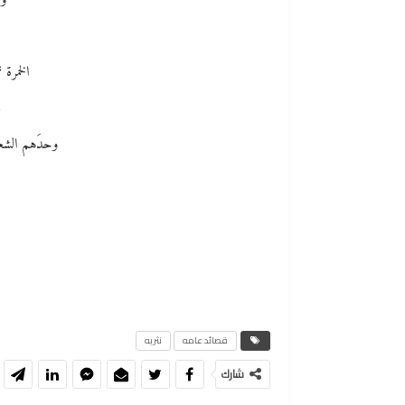
ول
الخمرة 
م
وحدَهم الشعرا
قصائد عامه
نثريه
شارك