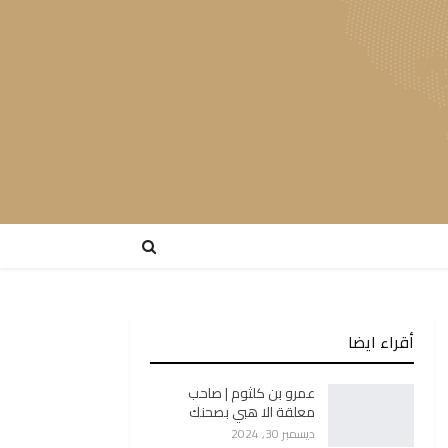
أقراء ايضا
عمرو بن كلثوم | صاحب
معلقة الا هبي بصحنك
ديسمبر 30, 2024