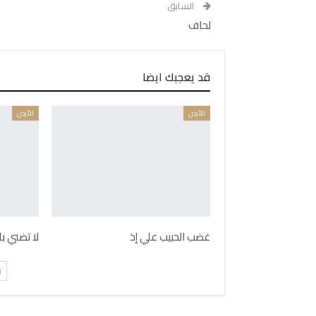
السابق
لحاف
قد يعجبك ايضا
الأردن
الأردن
غضب الحبيب علي إذ
لا تضني ب
ت