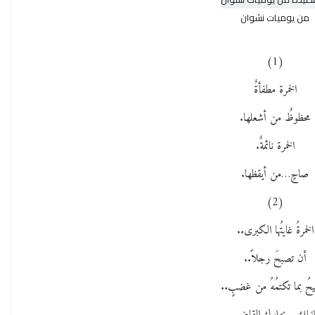
من يوميات نشوان
(1)
الخمرة مطفأةٌ
محظوظٌ من أشعلها.
الخمرة نائمةٌ.
صاحٍ…من أيقظها.
(2)
الخمرةُ غايتُها الكبرى..
أن تصبحَ رجلاً..
حُ بما تكتمُهُ من غضبٍ..