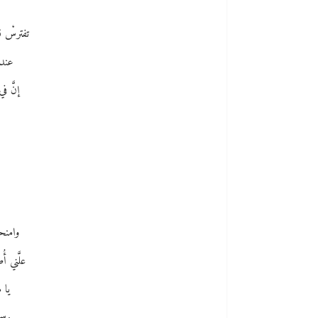
تفترسْ ق
عندم
إنَّ 
وامنح
علَّني أ
يا 