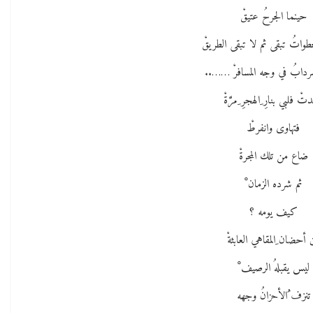
حينما الجرحُ عتيقْ
طواتُ تبقى ثم لا تبقى الطريقْ
ردابُ في وجه المسافرْ ……..
تْ فلبي بنارِ ِالهجرِ ِمرَّةْ
فتهاوى وانفرطْ
ضاع من تلك المجرةْ
ثم شرده الزمان ْ
كيف يومه ؟
ن أحضان ِالمقاهي العابثةْ
ليس يقبلهُ الرصيف ْ
تنزف ُالأحزانُ وجهه