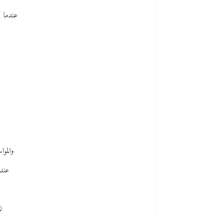
عندما كل
والموا
عندم
ل