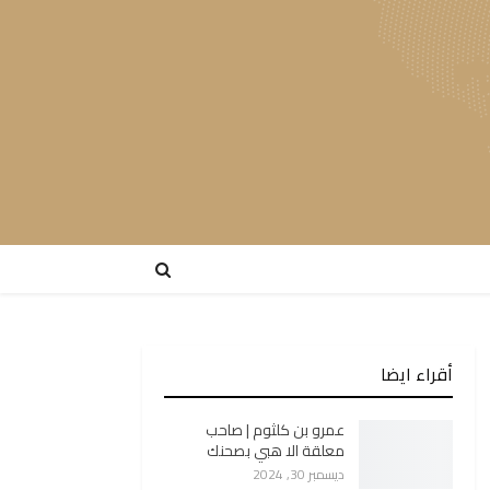
أقراء ايضا
عمرو بن كلثوم | صاحب
معلقة الا هبي بصحنك
ديسمبر 30, 2024