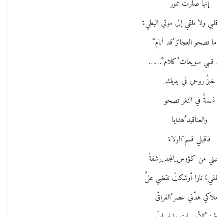
إنها صارت نمورْ
لبي ولا تلقي إلى موتي البطيءْ
ا تصحو العجائز ُقد أنام ْ
في قلبي سويعات ُكلام ْ……
خبزُ روحي في يديك ِ
نسمةٌ في الثغر تصحو
والعناقيد ُهدايا
فاقبلي قسم َالولاءْ
يني من كؤوس ِالمجد ِرشفةْ
ُطفيءُ نارا أوشكتْ تقضي علىَّ
ملاكي هدَّني عصر ُالفراقْ