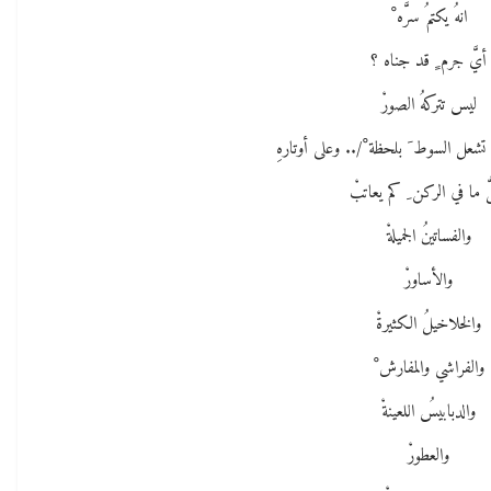
انهُ يكتمُ سرَّه ْ
أيَّ جرم ٍ قد جناه ؟
ليس تتركهُ الصورْ
شعل السوط َ بلحظة ْ/.. وعلى أوتارهِ
ُ ما في الركن ِ كم يعاتبْ
والفساتينُ الجميلةْ
والأساورْ
والخلاخيلُ الكثيرةْ
والفراشي والمفارش ْ
والدبابيسُ اللعينةْ
والعطورْ