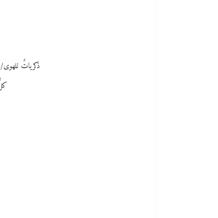
ذكرياتٌ للهوى/ ت
كلّ