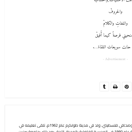
مت ُالأمسيات ِوالحسابَ
والحروفْ
واللغاتِ والكلامْ
نحيني فرصةً كيما أُفيقْ
 حانت سويعات اللقاءْ….
- Advertisement -
أيمن داود اللبدي أديب وكاتب وشاعر وصحافي فلسطيني، ولد في مدينة طولكرم عام 1962م، تلقى تعليمه في
مدارس مدينته طولكرم، وأنهى الثانوية عام 1980 في المدرسة الفاضلية بالمدينة. التحق بعد ذلك بجامعة بيرزيت