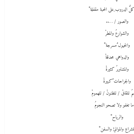
ُّ الدروب ِعلى المحبة مقفلة ْ
والصور / …..
والشوارعُ والمطرْ
والخيول ُمسرجة ْ
والدواهي محدقةْ
والمشاويرُ كثيرةْ
والجراحات ُكبيرةْ
سمُ للقلقْ / للظنونْ / للهمومْ
ا تغفو ولا تصحو النجومُ
والرياح ْ
لشراعِ والموانئِ والسفن ْ