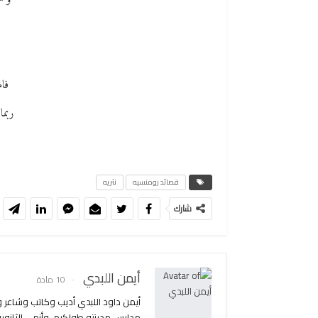
وسئ
فام
ربما
قصائد رومنسيه
نثريه
شارك
أيمن اللبدي
10 مادة