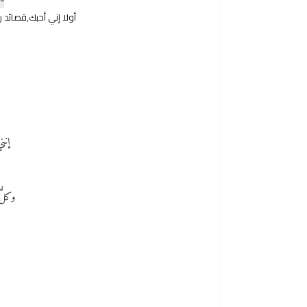
أولا إني أحبك,قصائد
إنن
وكلُّ