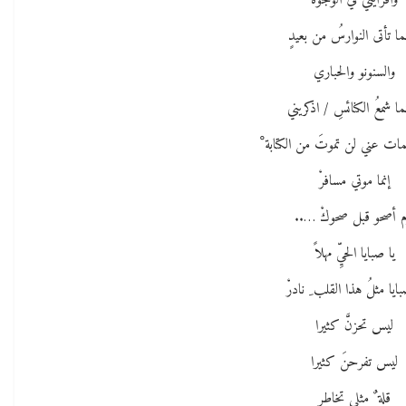
واقرأيني في الوجوهْ
ا تأتى النوارسُ من بعيدٍ
والسنونو والحباري
ا شمعُ الكنائسِ / اذكريني
مات عني لن تموتَ من الكتابة ْ
إنما موتي مسافرْ
م أصحو قبل صحوكْ …..
يا صبايا الحيِّ مهلاً
بايا مثلُ هذا القلب ِ نادرْ
ليس تحزنَّ كثيرا
ليس تفرحنَ كثيرا
قلة ٌ مثلي تخاطر