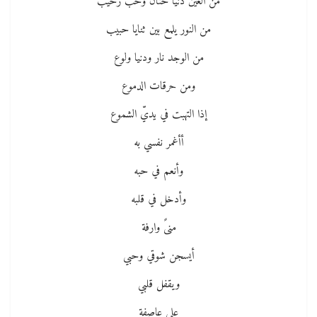
من العين دنيا حنان وحب رحيب
من النور يلمع بين ثنايا حبيب
من الوجد نار ودنيا ولوع
ومن حرقات الدموع
إذا التهبت في يديّ الشموع
أأغمر نفسي به
وأنعم في حبه
وأدخل في قلبه
منىً وارفة
أيسجن شوقي وحبي
ويقفل قلبي
على عاصفة