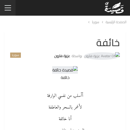
الصفحة الرئيسية
سوريا
خائفة
سوريا
بواسطة
عزيزة هارون
خائفة
أأسلب من نفسي الوارفة
لأغمر بالسحر والعاطفة
أنا خائفة