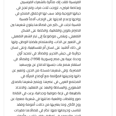
الفرنسية لقلت إنك متأثرة بالشعراء الفرنسيين
وبخاصة فرلين». تزوجت ثلاث مرات ولم تنجح في
حياتها الزوجية.وقد سبب لها الإخفاق المتكرر في
زواجها وعدم قدرتها على الإنجاب آلاماً نفسية
قاسية تجلت في كثير من قصائدها.يتنوع شعرها بين
الالتزام بالوزن والقافية، والكتابة على الشكل
التفعيلي، وينتمي موضوعيًا إلى تيار الشعر التفعيلي
في التعبير عن الذات، والاهتمام بقضايا الوطن، ولها
في ذلك أناشيد على لسان أم فلسطينية، وعلى لسان
جزائرية في جيش التحرير، وقصائد في تمجيد أول
وحدة عربية بين مصر وسورية (1958)، وقصائد في
استنفار همم بنات جنسها للدفاع عن بورسعيد
المصرية. وفي شعرها مسحة من الحزن، وتعبير عن
ذاتها وتجربتها المؤلمة مع أوضاع المرأة في
المجتمع العربي في عصرها. ويتميز شعرها بالصدق
الشعوري والبساطة والبعد عن التعقيد، والاتحاد
بالطبيعة في نزعة صوفية وجدانية، برعت في التقاط
صور ولقطات واقعية صاغتها في شعرية معبرة عن
روح الأنثى وما يعتريها من حالات أمومة وفقد
تتناسب وحرمانها منها. تكثر في قصائدها مفردات
الحزن والدموع في توظيف فني يتناسب وأجواء