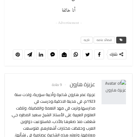
أنا خائفة
- Advertisement -
قصائد عامه
نثريه
شارك
عزيزة هارون
9 مادة
عزيزة عمر هارون شاعرة وأديبة سورية، ولدت سنة
1923م، في مدينة الاذقية،ودرست في
مدارسها،وتربت في مهد النعمة والفضيلة، وتلقت
العلوم العربية على الأستاذ الشيخ سعيد المطره جي.
شغفت منذ صغرها بالأدب، فاستوعبت دواوين
العرب وحفظت مختارات أشعارهم، فتوسعت
معارفها، وتعتبر هذه الشاعرة عصامية في نشأتها،