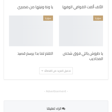
الألف ألفت القوافي الوفها
يا ونة ونيتها من ضميري
سوريا
سوريا
يا طروش ياللي فوق شخص
القلم لما بدا يرسم قصيد
المحاديب
تحميل المزيد من القصائد
- Advertisement -
اترك تعليقا