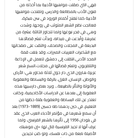
فهي التي صقلت مواهبها الأدبية بما أخذته من
فنون الأدب بالمطالعة والدرس، وتفتحت مواهبها
الأدبية كما تنفتح أكمام الورود في سن مبكرة،
فعالجت نظم الشعر المتوثب في روحها، وشدت
وهي في فجر نبوغها ولما تتجاوز الثالثة عشرة من
عمرها، وأبدعت في ميدانه، وبدأت تنشر قصائدها
البديعة في المجلات والصحف، والتقت على صفحاتها
مع الشاعرات العربيات المبرزات، وقد بلغت قمة
المجد الأدبي.انتقلت إلى دمشق لتعمل في الإذاعة
والتلفزيون، وتنشر قصائها في مجلات.اتسم شعر
عزيزة هارون الذي دار حول ثلاثة محاور هي: الأرض
والوطن، الإنسان، الغزل، بالرقة والبساطة والعفوية
والأنوثة والتأثر بالطبيعة… ويرد بعض دارسيها هذه
العفوية إلى بعدها عن الدراسات الأكاديمية، وكانت
تعتذر عن تلك البساطة والعفوية بقلة حظها من
التعليم، في حين ردهما طه حسين (1889-1973) بعد
أن سمع شعرها في مؤتمر الأدباء العرب الذي عقد
في بلودان 1956 إلى تأثرها بالشعر الفرنسي، ولما
عرف أنها لا تجيد الفرنسية قال لها: «إن موهبتك
الأصيلة نابعة من ذات نفسك، ولو كنتِ تجيدين