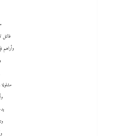
م
فالتل 
وأراهم ف
و
مشلولة 
وأ
يدع
وت
وأ