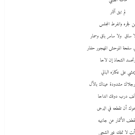
مات الصبي
لم تبق آثار
ن فجره وانفرط المجلس
لا ساق ولا سامر باق وسمار
ي سفحة الموحش المهجور حفار
تحسد الشحاذ إن لاحا
يمشي على عكازه البالي
رجلاك مشدودة عيناك بالآل
لف درب دونك انداحا
وك أن تقطعه في الدجى
قطف الأثمار عن جانبيه
نت لا تملك غير الشجى