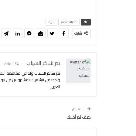
قصائد عامه
نثريه
شارك
بدر شاكر السياب
134 مادة
واحداً من الشعراء المشهورين في الو
العربي.
السابق
كيف لم أحببك