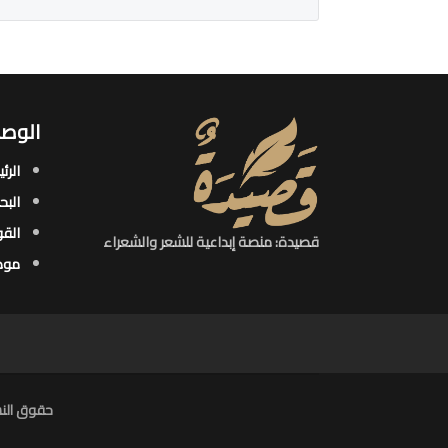
الوصو
الرئ
البح
القو
قصيدة: منصة إبداعية للشعر والشعراء
موض
حقوق النش