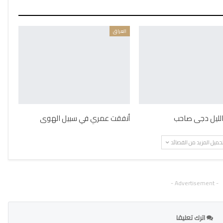
العراق
 الليل دجى صاحب
أنفقت عمري في سبيل الهوى
حميل المزيد من القصائد
- Advertisement -
اترك تعليقا