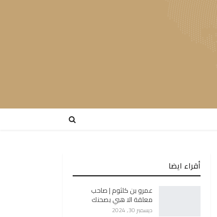
أقراء ايضا
عمرو بن كلثوم | صاحب
معلقة الا هبي بصحنك
ديسمبر 30, 2024