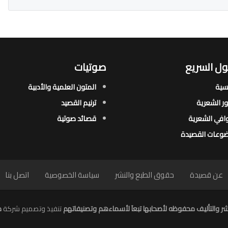
ل السريع
صوتيات
يسية
المتون العلمية والأدبية
ور الشعرية​
ترنيم القصيد
افي الشعرية​
قصائد صوتية
وعات القصيدة​
عن قصيدة
حقوق الطبع والنشر
سياسة الخصوصية
اتصل بنا
ر والتأليف محفوظه لأصحابها تبعاَ لأسماءهم وتصنيفاتهم
تنفيذ وتصميم شركة
م