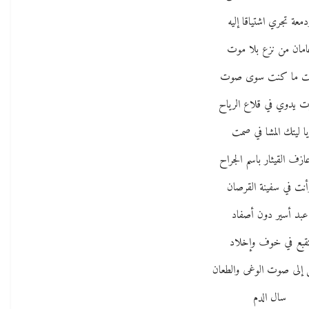
دمعة تجري اشتياقا إليه
امان من نزع بلا موت
ت ما كنت سوى صوت
 يدوي في قلاع الرياح
يا ليتك المشا في صمت
ازف القيثار باسم الجراح
أنت في سفينة القرصان
عبد أسير دون أصفاد
قبع في خوف وإخلاد
إلى صوت الوغى والطعان
سال الدم