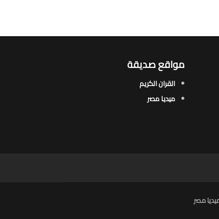
مواقع صديقة
القران الكريم
ميديا مصر
يديا مصر