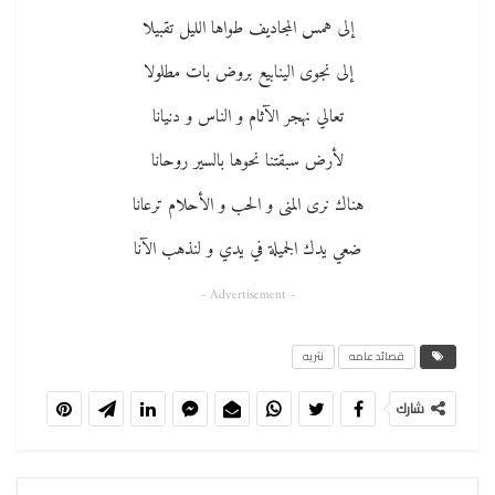
إلى همس المجاديف طواها الليل تقبيلا
إلى نجوى الينابيع بروض بات مطلولا
تعالي نهجر الآثام و الناس و دنيانا
لأرض سبقتنا نحوها بالسير روحانا
هناك نرى المنى و الحب و الأحلام ترعانا
ضعي يدك الجميلة في يدي و لنذهب الآنا
- Advertisement -
قصائد عامه
نثريه
شارك