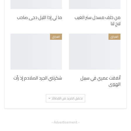
من خلف مسدل ستر الغيب
ما لي إذا الليل دجى صاحب
لاح لنا
العراق
العراق
أنفقت عمري في سبيل
شكرتني الجرد الصلادم إذ رأت
الهوى
تحميل المزيد من القصائد
- Advertisement -