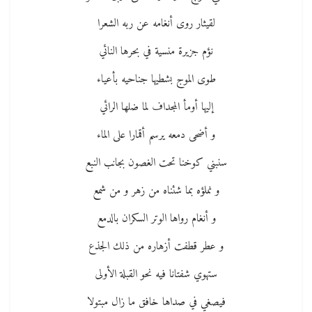
لقيثار روى أنغامه عن ربه الشعرا
نؤم جزيرة منسية في بحرها النائي
طوى الموج بشطيها جناحيه بأعياء
إليها أومأ المجداف لما ضلها الرائي
و أضحى دمعه يرسم أقمارا على الماء
سنبني كوخنا تحت الغصون بجانب النبع
و نملؤه بما شئناه من زهر و من شمع
و أنغام رواها الوتر السكران بالدمع
و عطر قطفت أزهاره من ذلك الجذع
ستهوي شفتانا فيه نحو القبلة الأولى
فيصغي في صداها خافق ما زال مبتولا