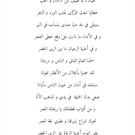
خيالانا به طيف من الآمال و الحب
خطايا تبعث الذكرى بقلب الورد و الزهر
سيبقى في غد منها صدى ينساب في النهر
و في الأنداء ما ذابت على وقع خطى الفجر
و في أغنية الرعيان ما بين الربى الخضر
سئمنا العالم الفاني و الناس و مرعانا
لقد سجنوا بأغلال من الأنظار نجوانا
سننشد في أمان من عيون الناس مأوانا
ضعي يدك الجميلة في يدي و لنذهب الآنا
و من أثواب قطعانك يا ريحانة العمر
نحوك شراع زورقنا و نطوي لجة العمر
نغني الموج أغنية الرعاة على الربى الخضر