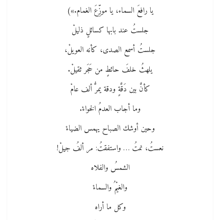
يا رافعَ السماء، يا موزِّعَ الغمام.»)
جلستُ عند بابها كسائلٍ ذليلْ
جلستُ أسمع الصدى، كأنه العويلْ،
يلهثُ خلفَ حائطٍ من حَجَر ثقيلْ.
كأنَّ بين دَقَّةٍ ودقة يمرُّ ألف عامْ
وما أجاب العدمُ الخواءْ.
وحين أوشك الصباح يهمس الضياءْ
نعستُ، نمتُ … واستفقتُ: مر ألفُ جيلْ!
الشمسُ والفلاه
والغيْمُ والسماءْ
وكل ما أراه