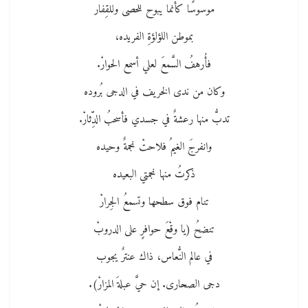
موسوسًا كأنما يبوح للحصى وللقِفار
بموطن اللؤلؤةِ الفريده،
فأُرهفُ السَّمعَ لعلي أسمع الحوارْ.
وكان من ندى الخريف في الدجى بُروده
تدبُّ منها رعشةٌ في جسدي فأسحبُ الدِّثارْ.
وانفرجَ الغيمُ فلاحتْ نجمةٌ وحيده
ذكرتُ منها نجمتي البعيده
تنام فوق سطحها وتسمعُ الجِرارْ
تنضحُ (يا وقْعَ حوافرٍ على الدروبْ
في عالم النُّعاس، ذاك عنترٌ يجوب
دجى الصحارى. إن حيَّ عبلةَ المزارْ).