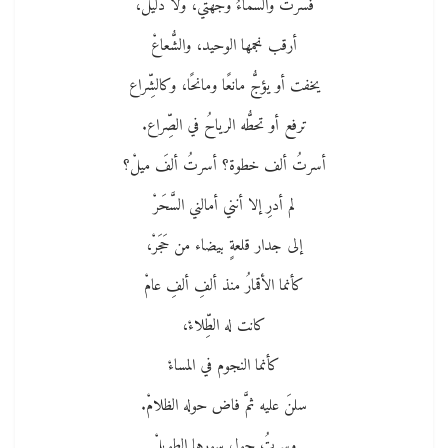
فسرتُ والسماءُ وجهتي، ولا دليلْ،
أرقب نجمها الوحيد، والشُّعاعْ
يخفت أو يؤجُّ مانعًا ومانحًا، وكالشِّراع
ترفع أو تحطُّه الرياحُ في الصِّراع.
أسرتُ ألف خطوة؟ أسرتُ ألفَ ميلْ؟
لم أدرِ إلا أنني أمالني السَّحَرْ
إلى جدار قلعةٍ بيضاء من حَجَرْ،
كأنما الأقمارُ منذ ألفِ ألفِ عامْ
كانت له الطِّلاءْ،
كأنما النجوم في المساءْ
سلنَ عليه ثمَّ فاض حوله الظلامْ.
وسرتُ حول سورها الطويلْ