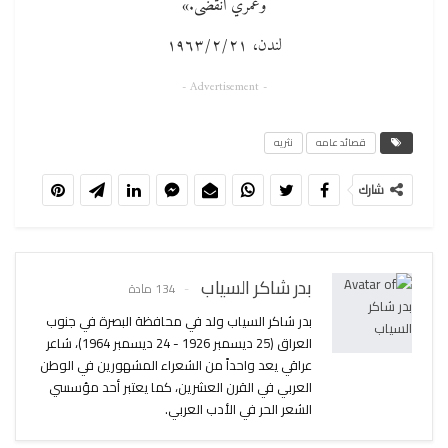
وعمري انقضى.»
لندن، ٢١ / ٢ / ١٩٦٣
- Advertisement -
قصائد عامه
نثريه
شارك
بدر شاكر السياب
134 مادة
بدر شاكر السياب ولد في محافظة البصرة في جنوب
العراق (25 ديسمبر 1926 - 24 ديسمبر 1964)، شاعر
عراقي يعد واحداً من الشعراء المشهورين في الوطن
العربي في القرن العشرين، كما يعتبر أحد مؤسسي
الشعر الحر في الأدب العربي.