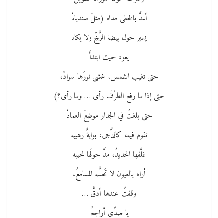
أعدُّ بالخطى مداه (مثلَ سندبادْ
يسير حول بيضة الرُّخِّ ولا يكاد
يعود حيث ابتدأَ
حتى تغيب الشمس، غشى نورَها سوادْ،
حتى إذا ما رفع الطرْفَ رأى … وما رأى؟)
حتى بلغتُ في الجدار موضعَ العمادْ
تقوم فيه، كالدُّجى، بوابةٌ رهيبه
غلَّفها الحديدُ، مدَّ حولَها نحيبه
أراه بالعيون لا تَحسُّه المسامعُ.
وقفتُ عندها أدقُّ …
يا صدًى أراجعُ