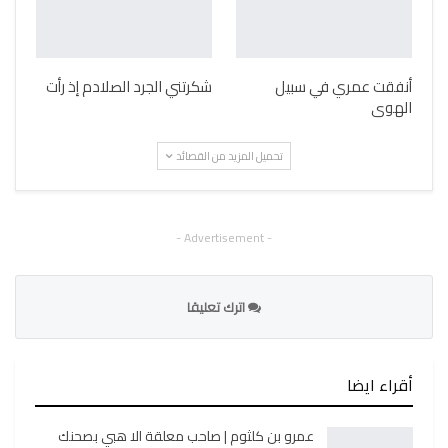
أنفقت عمري في سبيل
شكرتني الجرد الصلادم إذ رأت
الهوى
تحميل المزيد من القصائد
- Advertisement -
اترك تعليقا
أقراء ايضا
عمرو بن كلثوم | صاحب معلقة الا هبي بصحنك