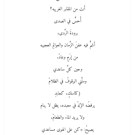
أنت من المقابر الغريبه؟
أُحسُّ في الصدى
برودةَ الرَّدى،
أشمُّ فيه عفنَ الزَّمان والعوالمِ العجيبه
من إرَمٍ وعادْ.
وحين كلَّ ساعدي
وملَّني الوقوفُ في الظلامْ
(كناسكٍ، كعابدِ
يرفضُه الإلهُ في معبده، يظل لا ينام
ولا يريد الماء والطعامْ،
يصيحُ: «كن على الهوى مساعدي