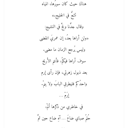
هناك حيث كان سورُها، المياه
تشعُّ في الخليج.»
وقال جدُّنا ولجَّ في النشيج:
«ولن أراها بعدُ، إن عمريَ انقضى
وليس يُرجع الزمان ما مضى.
سوف أراها فيكمُ، فأنتم الأريج
بعد ذبول زهرتي، فإن رأى إرم
واحدُكم فليطرقِ البابَ ولا ينمْ.
إرَمْ …
في خاطري من ذكرها ألمْ،
حُلمُ صباي ضاعَ … آهِ ضاع حين تمَّ