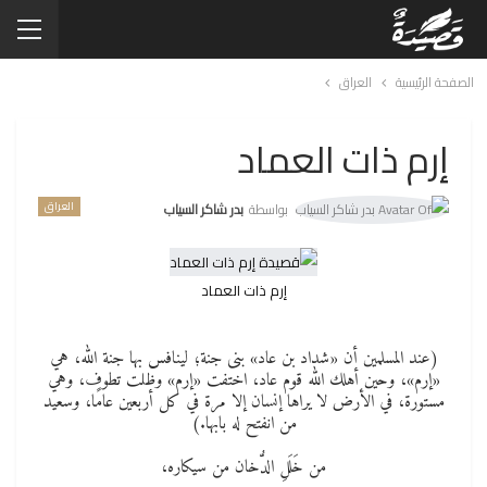
الصفحة الرئيسية
العراق
إرم ذات العماد
العراق
بواسطة
بدر شاكر السياب
إرم ذات العماد
(عند المسلمين أن «شداد بن عاد» بنى جنة؛ لينافس بها جنة الله، هي
«إرم»، وحين أهلك الله قوم عاد، اختفت «إرم» وظلت تطوف، وهي
مستورة، في الأرض لا يراها إنسان إلا مرة في كل أربعين عامًا، وسعيد
من انفتح له بابها.)
من خَلَلِ الدُّخان من سيكاره،