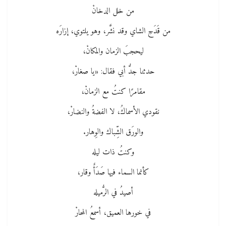
من خلل الدخانْ
من قَدَحِ الشاي وقد نشَّر، وهو يلتوي، إزارَه
ليحجبَ الزمان والمكانْ،
حدثنا جدُّ أبي فقال: «يا صغارْ،
مقامرًا كنتُ مع الزمانْ،
نقودي الأسماكُ، لا الفضةُ والنضارْ،
والورَق الشِّباك والوِهار.
وكنتُ ذات ليله
كأنما السماء فيها صَدَأٌ وقار،
أصيدُ في الرُّميله
في خورها العميق، أسمعُ المحارْ