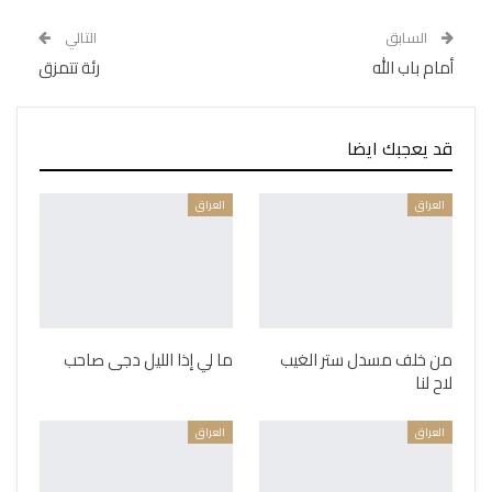
السابق
التالي
أمام باب الله
رئة تتمزق
قد يعجبك ايضا
العراق
العراق
من خلف مسدل ستر الغيب
ما لي إذا الليل دجى صاحب
لاح لنا
العراق
العراق