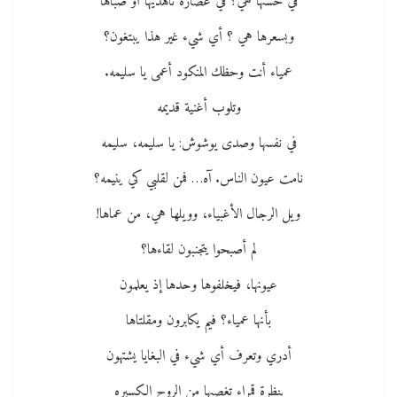
في حسنها هي؟ في غضارة ناهديها أو صباها
وبسعرها هي ؟ أي شيء غير هذا يبتغون؟
عمياء أنت وحظك المنكود أعمى يا سليمه.
وتلوب أغنية قديمه
في نفسها وصدى يوشوش: يا سليمه، سليمه
نامت عيون الناس. آه… فمن لقلبي كي ينيمه؟
ويل الرجال الأغبياء، وويلها هي، من عماها!
لم أصبحوا يتجنبون لقاءها؟
عيونها، فيخلفوها وحدها إذ يعلمون
بأنها عمياء؟ فيم يكابرون ومقلتاها
أدري وتعرف أي شيء في البغايا يشتهون
بنظرة قمراء تغصبها من الروح الكسيره