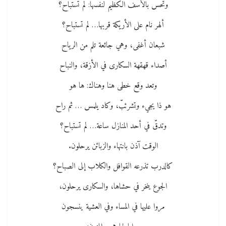
وتحس بالأسف الكظيم لنفسها: لم تستباح؟
ألهر نام على الأريكة قربها… لم تستباح؟
شبعان أغفى، وهي جائعة تلم من الرياح
أصداء قهقهة السكارى في الأزقة، والنباح
وتعد وقع خطى هنا وهناك: ها هو
هو ذا يجيء وتشرئبّ، وكاد يلمس … ثم راح
وتدقّ في أحد المنازل ساعة… لم تستباح؟
الوقت آذن بانتهاء والزبائن يرحلون.
كالدرب تذرعه القوافل والكلاب إلى الصباح؟
الجوع ينخر في حشاها، والسكارى يرحلون،
مروا عليها في المساء وفي العشية ينسجون