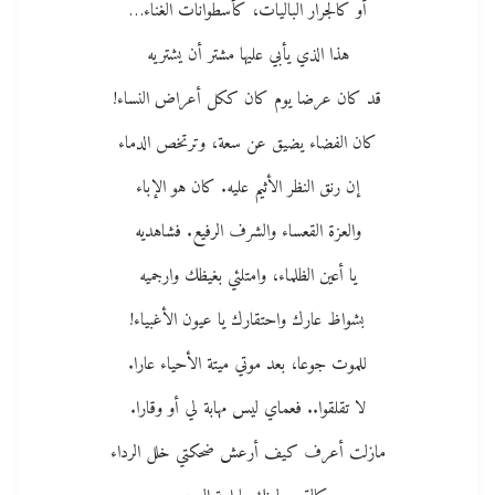
أو كالجرار الباليات، كأسطوانات الغناء…
هذا الذي يأبي عليها مشتر أن يشتريه
قد كان عرضا يوم كان ككل أعراض النساء!
كان الفضاء يضيق عن سعة، وترتخص الدماء
إن رنق النظر الأثيم عليه. كان هو الإباء
والعزة القعساء والشرف الرفيع. فشاهديه
يا أعين الظلماء، وامتلئي بغيظك وارجميه
بشواظ عارك واحتقارك يا عيون الأغبياء!
للموت جوعا، بعد موتي ميتة الأحياء عارا.
لا تقلقوا.. فعماي ليس مهابة لي أو وقارا.
مازلت أعرف كيف أرعش ضحكتي خلل الرداء