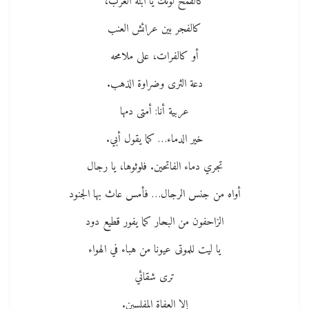
كالقمح لونك يا ابنة العرب،
كالفجر بين عرائش العنب
أو كالفرات، على ملامحه
دعة الثرى وضراوة الذهب.
عربية أنا: أمتى دمها
خير الدماء… كما يقول أبي.
تجري دماء الفاتحين. فلوثوها، يا رجال
أواه من جنس الرجال… فأمس عاث بها الجنود
الزاحفون من البحار كما يفور قطيع دود
يا ليت للموتى عيونا من هباء في الهواء
ترى شقائي
إلا العفاة المفلسين.