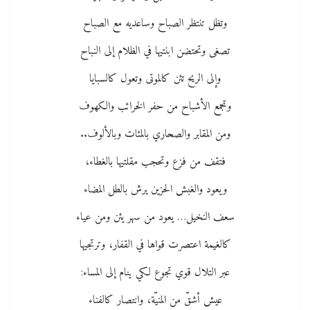
وتظل تنتظر الصباح وساعديه مع الصباح
تصغى وتحتضن ابنتيها في الظلام إلى النباح
وإلى الريح تئن كالموتى وتعول كالسبايا
وتجمع الأشباح من حفر الخرائب والكهوف
ومن المقابر والصحاري بالمئات وبالألوف..
فتقف من فزع وتحجب مقلتيها بالغطاء،
ويعود والغبش الحزين يرش بالطل المضاء
سعف النخيل… يعود من سهر يئن ومن عياء
كالغيمة اعتصرت قواها في القفار، وترتجيها
عبر التلال قوي تجوع لكي ينام إلى المساء:
عيش أشقّ من المنيّة، وانتصار كالفناء