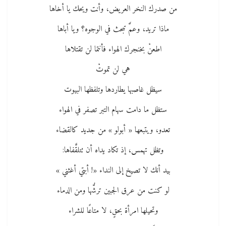
من صدرك النخر العريض، وأنت ويحك يا أخاها
ماذا تريد، وعمَّ تبحث في الوجوه؟ ويا أباها
اطعنْ بخنجرك الهواء فأنتما لن تقتلاها
هي لن تموتْ
سيظل غاصبها يطاردها وتلفظها البيوت
ستظل ما دامت سهام التبر تصفر في الهواء
تعدو، ويتبعها « أبولو » من جديد كالقضاء
وتظل تهمس، إذ تكاد يداه أن تتلقَّفاها:
بيد أنك لا تصيخ إلى النداء «! أبتي أغثني »
لو كنت من عرق الجبين ترشُّها ومن الدماء
وتحيلها امرأة بحقٍ، لا متاعًا للشراء