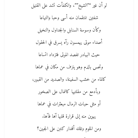
لو أن غير “”الشيخ””، وانكفأت تشد على القتيل
شفتين تنتقمان منه أسى وحبا والتياعا
وكأن وسوسة السنابل والجداول والنخيل
أصداء موتى يهمسون رآه يسرق في الحقول
حيث البيادر تفصد الموتى فتزداد اتساعا
وتحس بالدم وهو ينزف من مكان في عماها
كالماء من خشب السفينة، والصديد من القبور،
وبأدمع من مقلتيها كالنمال على الصخور
أو مثل حبات الرمال مبعثرات في عماها
يهوين منه إلى قرارة قلبها آها فآها.
ومن الملوم وتلك أقدار كتبن على الجبين؟