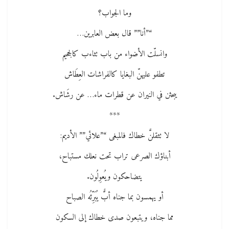
وما الجواب؟
“”أنا”” قال بعض العابرين…
وانسلّت الأضواء من باب تثاءب كالجحيم
تطفو عليهنّ البغايا كالفراشات العِطَاش
يبحثن في النيران عن قطرات ماء… عن رشَاش.
***
لا تثقلنَّ خطاك فالمبغى “”علائي”” الأديم:
أبناؤك الصرعى تراب تحت نعلك مستباح،
يتضاحكون ويُعوِلُون.
أو يهمسون بما جناه أبٌّ يُبَرِّئُه الصباح
مما جناه، ويتبعون صدى خطاك إلى السكون