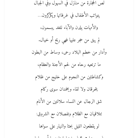
لص الحجارة من منازل في السهول وفي الجبال
يتواثب الأطفال في غرفاتها ويكركرون…
والأمهات يلدن والآباء للغد يبسمون،
لم يبق من حجر عليها فهي ريح أو خيال.
وأدار من خطم البلاد رحى، وساط من البطون
ما ترتعيه رحاه من لحم الأجنة والعظام،
وكشاطئين من النجوم على خليج من ظلام
يتحرقان ولا لقاء ويخمدان سوى ركام
شق الرجال عن النساء سلالتين من الأنام
تتلاقيان مع الظلام وتفصلان مع الشروق:
لو يقطعون الليل بحثا والنهار على سواها