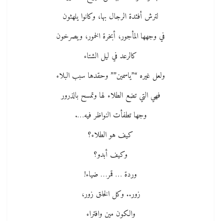
لترش أفئدة الرجال بها، وكانوا يلهثون
في وجهها المأجور، أبخرة الخمور، ويصرخون
كالرعد في ليل الشتاء
ولعل غيره “”ياسمين”” وحقدها سبب البلاء
فهي التي تضع الطلاء لها وتمسح بالذرور
وجها تطفأت النواظر فيه….
كيف هو الطلاء؟
وكيف أبدو؟
وردة … قمر… ضياء!
زور.. وكل الخلق زور،
والكون مين وافتراء