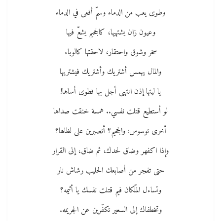
وطوى يعب من الدماء وسمّ أفعى في الدماء
وعيون زان يشتهيها، كالجحيم يشعّ فيها
سخر وشوق واحتقار، لاحقتها كالوباء
والمال يهمس أشتريك وأشتريك فيشتريها
يا ليتها إذن انتهى أجل بها فطوى أساها!
لو أستطيع قتلت نفسي.. همسة خنقت صداها
أخرى توسوس: والجحيم؟ أتصبرين على لظاها؟
وإذا اكفهر وضاق لحدك، ثم ضاق، إلى القرار
حتى تفجر من أصابعك الحليب رشاش نار
وتساءل المَلَكان فيم قتلت نفسك يا أثيمه؟
وتخطفاك إلى السعير تكفّرين عن الجريمه.