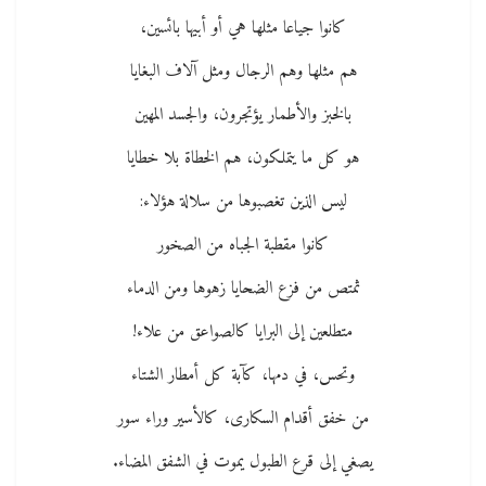
كانوا جياعا مثلها هي أو أبيها بائسين،
هم مثلها وهم الرجال ومثل آلاف البغايا
بالخبز والأطمار يؤتجرون، والجسد المهين
هو كل ما يتملكون، هم الخطاة بلا خطايا
ليس الذين تغصبوها من سلالة هؤلاء:
كانوا مقطبة الجباه من الصخور
ثمتص من فزع الضحايا زهوها ومن الدماء
متطلعين إلى البرايا كالصواعق من علاء!
وتحس، في دمها، كآبة كل أمطار الشتاء
من خفق أقدام السكارى، كالأسير وراء سور
يصغي إلى قرع الطبول يموت في الشفق المضاء.