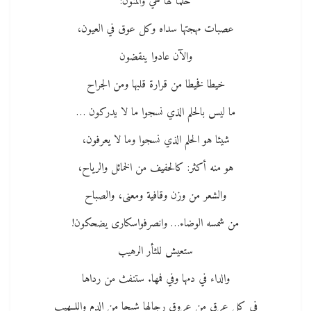
حلما لها هي والمنون:
عصبات مهجتها سداه وكل عوق في العيون،
والآن عادوا ينقضون
خيطا فخيطا من قرارة قلبها ومن الجراح
ما ليس بالحلم الذي نسجوا ما لا يدركون …
شيئا هو الحلم الذي نسجوا وما لا يعرفون،
هو منه أكثر: كالحفيف من الخمائل والرياح،
والشعر من وزن وقافية ومعنى، والصباح
من شمسه الوضاء… وانصرفواسكارى يضحكون!
ستعيش للثأر الرهيب
والداء في دمها وفي فمها. ستنفث من رداها
في كل عرق من عروق رجالها شبحا من الدم واللــهيب