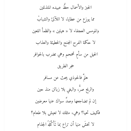
الخبز والأسمال حظُّ عبيده المتذللين
مما يوزع من عطايا، لا اللآلئ والشبابْ
والمومس العجفاء لا « هيلين » والظمأ اللعين
لا حكمة الفرح المجنح والخطيئة والعذاب
الخيل من سأمٍ تحمحم وهي تضرب بالحوافر
حجر الطريق
هلمَّ فالحوذي يبحث عن مسافر
والريح صرٌّ، والبغي بلا زبائن منذ حين
إن لم تضاجعها وصدَّ سواك عنها معرضين
فكيف تحيا؟ وهي، مثلك لا تعيش بلا طعام؟
لا تخشَ منها أن تراع بما تَأَكَّلَهُ الجذام