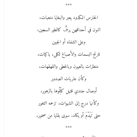
***
الحارس المكدود يعبر والبغايا متعبات،
النون في أحداقهن يرفُّ كالطير السجين،
وعلى الشفاه أو الجبين
تترنح البسمات والأصباغ ثكلى، باكيات،
متعثرات بالعيون وبالخطى والقهقهات،
وكأن عاريات الصدور
أوصال جندي قتيل كلِّلُوها بالزهور،
وكأنها درج إلى الشهوات، تزحمه الثغور
حتى تَهَدّمَ أو يكاد. سوى بقايا من صخور.
***