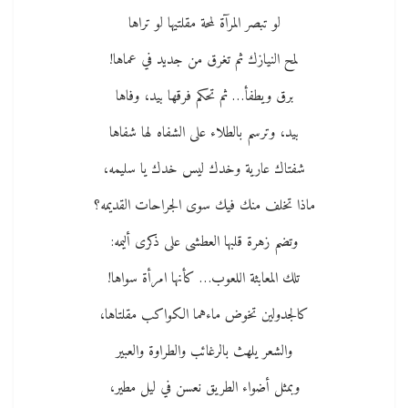
لو تبصر المرآة لمحة مقلتيها لو تراها
لمح النيازك ثم تغرق من جديد في عماها!
برق ويطفأ… ثم تحكم فرقها بيد، وفاها
بيد، وترسم بالطلاء على الشفاه لها شفاها
شفتاك عارية وخدك ليس خدك يا سليمه،
ماذا تخلف منك فيك سوى الجراحات القديمه؟
وتضم زهرة قلبها العطشى على ذكرى أليمه:
تلك المعابثة اللعوب… كأنها امرأة سواها!
كالجدولين تخوض ماءهما الكواكب مقلتاها،
والشعر يلهث بالرغائب والطراوة والعبير
وبمثل أضواء الطريق نعسن في ليل مطير،