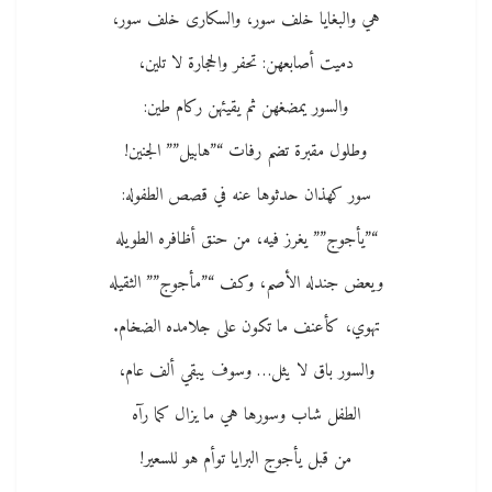
هي والبغايا خلف سور، والسكارى خلف سور،
دميت أصابعهن: تحفر والحجارة لا تلين،
والسور يمضغهن ثم يقيئهن ركام طين:
وطلول مقبرة تضم رفات “”هابيل”” الجنين!
سور كهذان حدثوها عنه في قصص الطفوله:
“”يأجوج”” يغرز فيه، من حنق أظافره الطويله
ويعض جندله الأصم، وكف “”مأجوج”” الثقيله
تهوي، كأعنف ما تكون على جلامده الضخام.
والسور باق لا يثل… وسوف يبقي ألف عام،
الطفل شاب وسورها هي ما يزال كما رآه
من قبل يأجوج البرايا توأم هو للسعير!