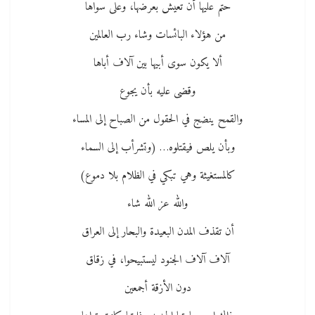
حتم عليها أن تعيش بعرضها، وعلى سواها
من هؤلاء البائسات وشاء رب العالمين
ألا يكون سوى أبيها بين آلاف أباها
وقضى عليه بأن يجوع
والقمح ينضج في الحقول من الصباح إلى المساء
وبأن يلص فيقتلوه… (وتشرأب إلى السماء
كالمستغيثة وهي تبكي في الظلام بلا دموع)
والله عز الله شاء
أن تقذف المدن البعيدة والبحار إلى العراق
آلاف آلاف الجنود ليستبيحوا، في زقاق
دون الأزقة أجمعين