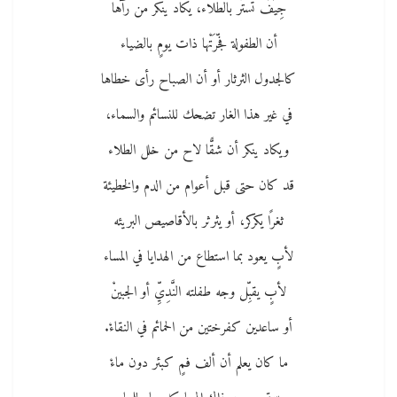
جِيَفٌ تستّر بالطلاء، يكاد ينكر من رآها
أن الطفولة فجّرَتْها ذات يومٍ بالضياء
كالجدول الثرثار أو أن الصباح رأى خطاها
في غير هذا الغار تضحك للنسائم والسماء،
ويكاد ينكر أن شقًّا لاح من خلل الطلاء
قد كان حتى قبل أعوام من الدم والخطيئة
ثغرًا يكركر، أو يثرثر بالأقاصيص البريئه
لأبٍ يعود بما استطاع من الهدايا في المساء
لأبٍ يقبِّل وجه طفلته النَّدِيِّ أو الجبينْ
أو ساعدين كفرختين من الحمائم في النقاءْ.
ما كان يعلم أن ألف فمٍ كبئر دون ماءْ