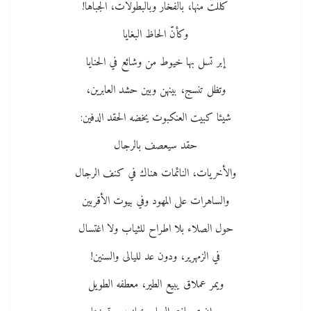
كللتَ منها، بالفخار وبالبطولات، الجباها!
وكأنّ الحاظ البغايا
إبر تسل بها خيوط من وشائع في الحنايا
وتظل تنسج، بينهن وبين حشد العابرين،
شيئا كبيت العنكبوت يخضه الحقد الدفين:
حقد سيعصف بالرجال
والأخريات، النائمات هناك في كنف الرجال
والساهرات على المهود وفي بيوت الأقربين
حول الصلاء بلا اطراح للثياب ولا اغتسال
في الزمهرير، ودون عد لليالى والسنين!
ويمر عملاق يبيع الطير، معطفه الطويل