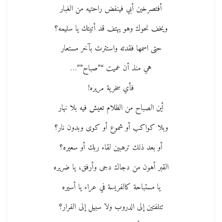
أفتصرخين أبي فينفض راحتيه من الغبار
ويخف نحوك وهو يهتف قد أتيتك يا سليمه؟
حتى اسمها فقدته واستترت بآخر مستعار
هي منذ أن عميت “”صباح””…
فأي سخرية مريره!
أين الصباح من الظلام تعيش فيه بلا نهار
وبلا كواكب أو شموع أو كوى وبدون نار؟
أو بعد ذلك ترهبين لقاء ربك أو سعيره؟
القبر أهون من دجاك دجى وأرفق، يا ضريره
يا مستباحة كالفريسة في عراء يا أسيره
تتلفتين إلى الدروب ولا سبيل إلى الفرار؟