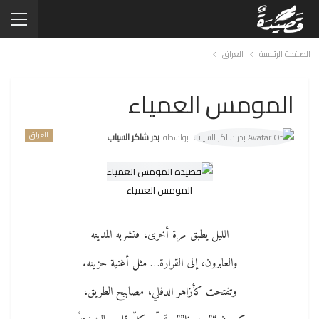
الصفحة الرئيسية
العراق
المومس العمياء
العراق
بواسطة
بدر شاكر السياب
المومس العمياء
الليل يطبق مرة أخرى، فتشربه المدينه
والعابرون، إلى القرارة… مثل أغنية حزينه.
وتفتحت كأزاهر الدفلي، مصابيح الطريق،