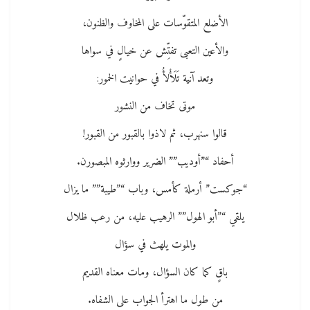
الأضلع المتقوّسات على المخاوف والظنون،
والأعين التعبى تفتِّش عن خيالٍ في سواها
وتعد آنية تَلَأْلأُ في حوانيت الخمور:
موتى تخاف من النشور
قالوا سنهرب، ثم لاذوا بالقبور من القبور!
أحفاد “”أوديب”” الضرير ووارثوه المبصورن.
“جوكست” أرملة كأمس، وباب “”طيبة”” ما يزال
يلقي “”أبو الهول”” الرهيب عليه، من رعب ظلال
والموت يلهث في سؤال
باقٍ كما كان السؤال، ومات معناه القديم
من طول ما اهترأ الجواب على الشفاه.