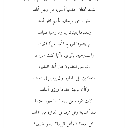
شبحا تخطف مقلتيها أمس، من رجل أتاها
سترده هي للرجال، بأنهم قتلوا أباها
وتلقفوها يعبثون بها وما رحموا صباها،
لم يبتغوها للزواج لأنها امرأة فقيره،
واستدرجوها بالوعود لأنها كانت غريره،
وتهامس المتقولون فثار أبناء العشيره
متعطشين على المفارق والدروب إلى دماها.
وكأن موجة حقدها ورؤى أساها.
كانت تقرب من بصيرة لبها صورا علاها
صدأ المدينة وهي ترقد في القرارة من عماها:
كل الرجال؟ وأهل قريتها؟ أليسوا طيبين؟