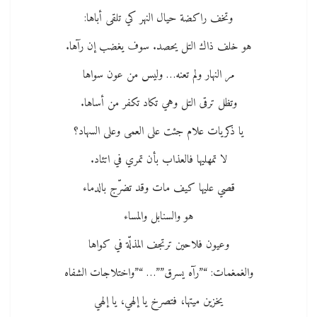
وتخف راكضة حيال النهر كي تلقى أباها:
هو خلف ذاك التل يحصد. سوف يغضب إن رآها.
مر النهار ولم تعنه… وليس من عون سواها
وتظل ترقى التل وهي تكاد تكفر من أساها.
يا ذكريات علام جئت على العمى وعلى السهاد؟
لا تمهليها فالعذاب بأن تمري في اتئاد.
قصي عليها كيف مات وقد تضرّج بالدماء
هو والسنابل والمساء
وعيون فلاحين ترتجف المذلّة في كواها
والغمغمات: “”رآه يسرق””… “”واختلاجات الشفاه
يخزين ميتها، فتصرخ يا إلهي، يا إلهي