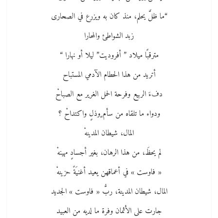
“ما ظلَّ يحلم، منذ كان به ويزرع في الصحارى
زبد الشواطئ والمحارا
مترقبًا ميلاد ” أفروديت” ليلا أو نهارا “
أتريد من هذا الحطام الآدمي المستباح
دفءَ الربيع وفرحة الحمل الغرير مع الصباحْ
ودواء ما تلقاه من سأم ٍوذلٍ واكتداحْ ؟
المال، شيطان المدينهْ
لم يحظَ، من هذا الرهان، بغير أجسادٍ مهينهْ
« فاوست » في أعماقهن يعيد أغنيَةً حزينهْ
المال، شيطان المدينة، ربُّ « فاوست » الجديد
جارت على الأثمان وفرة ما لديه من العبيد