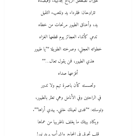
حيران تصطفق الرياح بجانبيه، وقبضتاه
تتراوحان: فللرداء يد وللعبء الثقيل
يد، وأعناق الطيور مرنحات من خطاه
تدمي كأثداء العجائز يوم قطعها الغزاه
خطواته العجلي، وصرخته الطويلة “”يا طيور
هذي الطيور، فمن يقول تعال…””
أفزعها صداه
وتحسسته كأن باصرة تهم ولا تدور
في الراحتين وفي الأنامل وهي تعثر بالطيور،
وتوسلته: “”فدى لعينك خلني. بيدي أراها””.
ويكاد يهتك ما يغلف ناظريها من عماها
قلب تحرق في المحاجر واشرأب يريد نور!