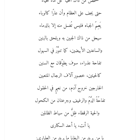
ستمص من ذاك المحيا كل ماء للحياء
حتى يجف على العظام وأن عارًا كالوباء
يَصِمُ الجباه فليس تُغسل منه إلا بالدماء
سيحل من ذاك الجبين به ويلحق بالبنين
والساعدين الأبيضين، كما تنوَّرُ في السهول
تفاحة عذراء، سوف يطوِّقان مع السنين
كالحيتين، خصور آلاف الرجال المتعبين
الخارجين خروج آدم، من نعيمٍ في الحقول
تفاحُةُ الدَّمُ والرغيف وجرعتان من الكحول
والحية الرقطاء ظِلٌّ من سياط الظالمين
يا أنت، يا أحد السكارى
يا من يريد من البغايا ما يريد من العذارى: