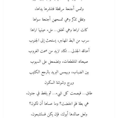
وتمس أجنحة مرقطة فتنشرها يداها،
وتظل تذكر وهي تمسحهن أجنحة سواها
كانت تراها وهي تخفق… ملء عينيها تراها:
سرب من البط المهاجر، يستحث إلى الجنوب
أعناقه الجذلى… تكاد تزيد من صمت الغروب
صيحاته المتقطعات، وتضمحل على السهوب
بين الضباب، ويهمس البريد بالرجع الكئيب
ويرج وشوشة السكون
طلق… فيصمت كل شيء… ثم يلغط في جنون.
هي بطة فلم انتفضت؟ وما عساها أن تكون؟
ولعل صائدها أبوك، فإن يكن فستشبعون.