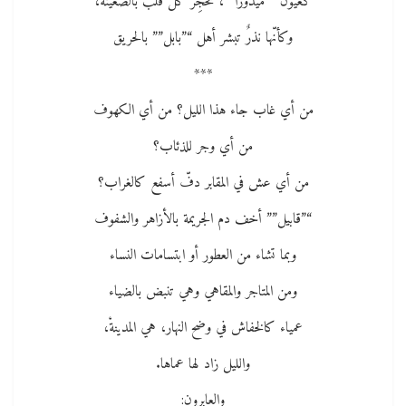
كعيون “”ميدوزا””، تحجِّر كلّ قلب بالضغينهْ،
وكأنّها نذرٌ تبشر أهل “”بابل”” بالحريق
***
من أي غاب جاء هذا الليل؟ من أي الكهوف
من أي وجر للذئاب؟
من أي عش في المقابر دفّ أسفع كالغراب؟
“”قابيل”” أخف دم الجريمة بالأزاهر والشفوف
وبما تشاء من العطور أو ابتسامات النساء
ومن المتاجر والمقاهي وهي تنبض بالضياء
عمياء كالخفاش في وضح النهار، هي المدينةْ،
والليل زاد لها عماها.
والعابرون: