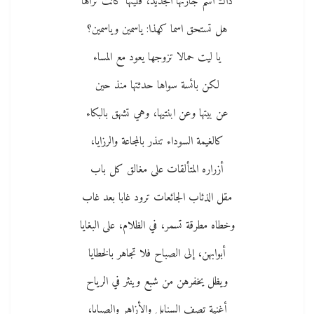
ذاك اسم جارتها الجديد، فليتها كانت تراها
هل تستحق اسما كهذا: ياسمين وياسمين؟
يا ليت حمالا تزوجها يعود مع المساء
لكن بائسة سواها حدثتها منذ حين
عن بيتها وعن ابنتيها، وهي تشهق بالبكاء
كالغيمة السوداء تنذر بالمجاعة والرزايا،
أزراره المتألقات على مغالق كل باب
مقل الذئاب الجائعات ترود غابا بعد غاب
وخطاه مطرقة تسمر، في الظلام، على البغايا
أبوابهن، إلى الصباح فلا تجاهر بالخطايا
ويظل يخفرهن من شبع وينثر في الرياح
أغنية تصف السنابل والأزاهر والصبايا،