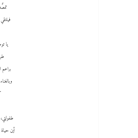
تمصُّ
فيلتقي 
يا توء
طري
براعم ا
وبالغناء
ك
طفولتي، 
أين حياة 