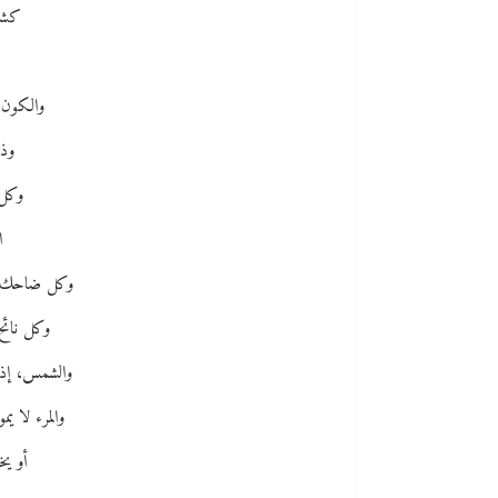
كشر 
والكون ب
وذر
وكل 
ا
وكل ضاحك فم
وكل نائح
والشمس، إذ 
والمرء لا ي
أو يخ