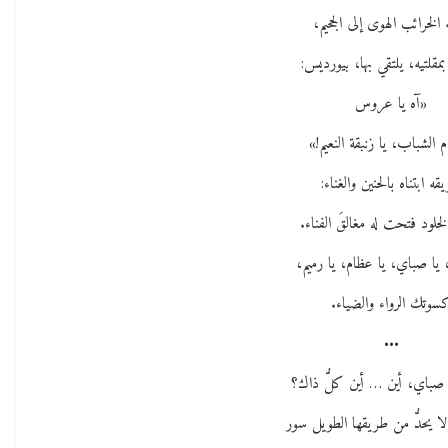
ه الخرائب الهوى إلى الجحيم،
بمقلتيه، يلتقي بها، بيورديس:
«آه يا عروس
م الشباب، يا زنبقة النعيم!»
قه ابتناه بالحنين والغناء:
لخلود فتحت له مغالقَ الفناء.
، يا صباي، يا عظام، يا رميم،
سوتك الرواء والضياء.
•••
صباي، أين … أين كلُّ ذاك؟
لا يحدُّ من طريقها الطويل سور