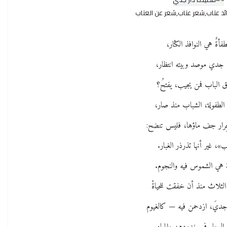
د عتاب,شعر عتاب,شعر عن العتاب
فأةٌ هي النوافذ الكثار،
جدي موصد وبيته انتظار،
 الباب فمن يجيب، يفتحُ؟
 الطفولة، الشباب منذ صار،
لجِرار جف ماؤها، فليس تنضح:
»، غير أنها تذرذر الغبار.
 هي الشموس فيه والنجوم.
لثلاث منذ أن خفقت للحياةْ
ديَ، ازدحمن فيه — كالغيوم