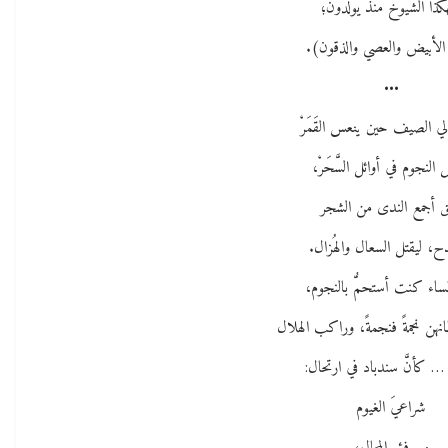
كذا الشيوخ منذ يولدون؛
 الأبيض والعصي والذقون).
•••
لي الصيف حين ينعس القَمَرْ
 النجوم في أوائل السَّحَرْ،
ق أجمع الندى من الشجر
ح، ليقتل السعال والهُزال.
مساء كنت أستحمُّ بالنجوم،
نهن نجمةً فنجمةً، وراكب الهلال
 … كأنَّ سندباد في ارتحال:
شراعيَ الغيوم