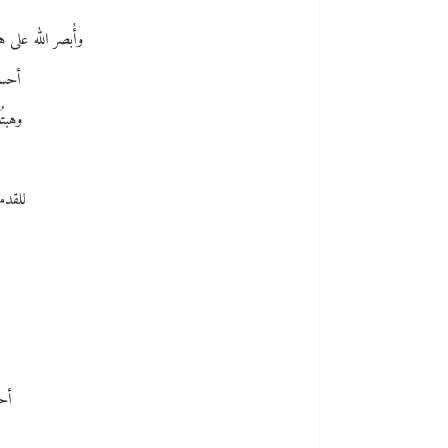
وأُبصر الله على 
أحسه 
وهبتُ
للقدمي
أح