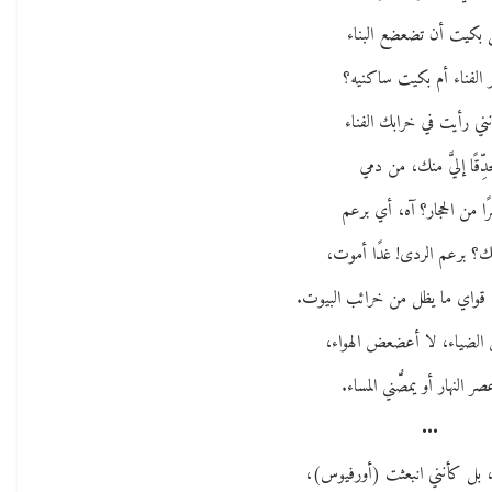
 بكيت أن تضعضع البناء
 الفناء أم بكيت ساكنيه؟
نني رأيت في خرابك الفناء
دِّقًا إليَّ منك، من دمي
ا من الحجار؟ آه، أي برعم
فيك؟ برعم الردى! غدًا أموت،
قواي ما يظل من خرائب البيوت.
 الضياء، لا أعضعض الهواء،
صر النهار أو يمصُّني المساء.
•••
ي، بل كأنني انبعثت (أورفيوس)،