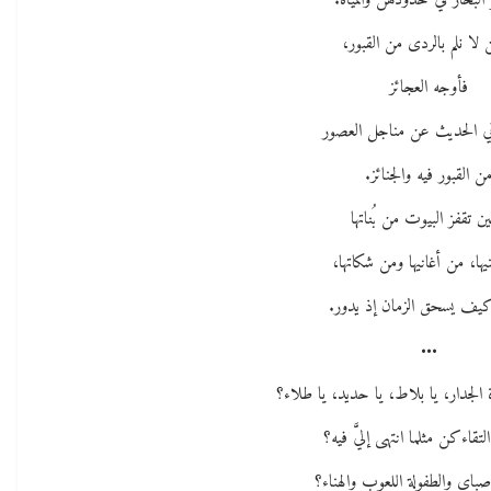
البحار في خدودهن والمياه.
لا نلم بالردى من القبور،
فأوجه العجائز
 الحديث عن مناجل العصور
ن القبور فيه والجنائز.
ن تقفز البيوت من بُناتها
ها، من أغانيها ومن شكاتها،
ف يسحق الزمان إذ يدور.
•••
 الجدار، يا بلاط، يا حديد، يا طلاء؟
لتقاءكن مثلما انتهى إليَّ فيه؟
صباي والطفولة اللعوب والهناء؟