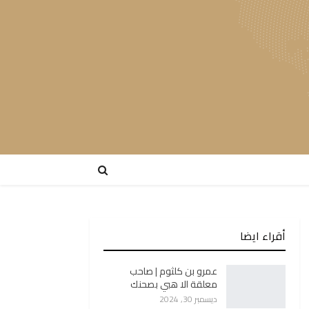
أقراء ايضا
عمرو بن كلثوم | صاحب
معلقة الا هبي بصحنك
ديسمبر 30, 2024