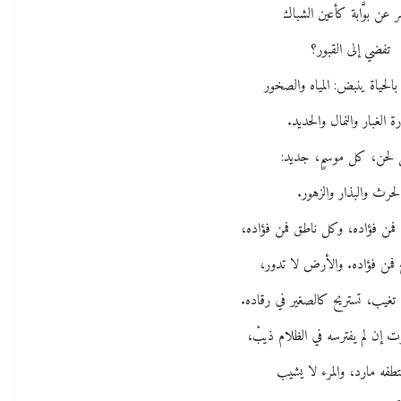
عن بوَّابة كأعين الشباك
تفضي إلى القبور؟
الحياة ينبض: المياه والصخور
ة الغبار والنمال والحديد.
لحن، كل موسمٍ، جديد:
لحرث والبذار والزهور.
ن فؤاده، وكل ناطق فمن فؤاده،
 فمن فؤاده. والأرض لا تدور،
تغيب، تستريح كالصغير في رقاده.
موت إن لم يفترسه في الظلام ذيبْ،
تطفه مارد، والمرء لا يشيب