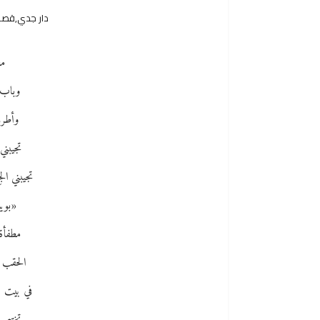
دار جدي,قصائ
مط
وباب 
وأطرق
تجيبني
تجيبني ا
«بويب
مطفأة
الحقب ا
في بيت ج