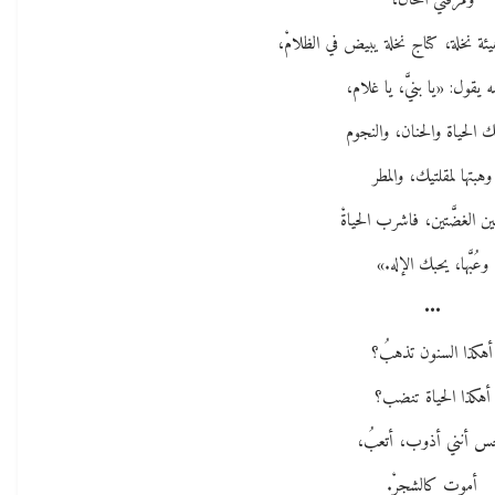
ومرفئي المحال،
هيئة نخلة، كتاج نخلة يبيض في الظلامْ،
يقول: «يا بنيَّ، يا غلام،
ك الحياة والحنان، والنجوم
وهبتها لمقلتيك، والمطر
ن الغضَّتين، فاشرب الحياةْ
وعُبَّها، يحبك الإله.»
•••
أهكذا السنون تذهبُ؟
أهكذا الحياة تنضب؟
س أنني أذوب، أتعبُ،
أموت كالشجرْ.