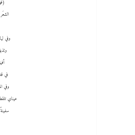
(فه
الشعَر
وفي ليا
وتذبل
أفي
في قد
وفي ال
عيناي تلقطا
سفينةً