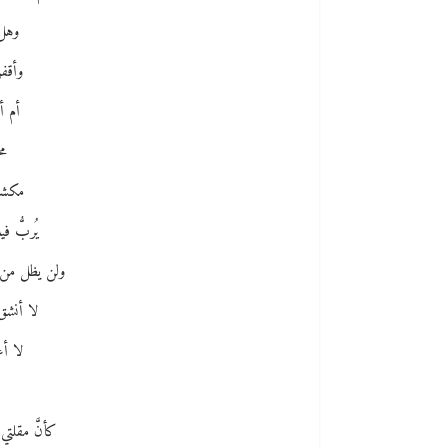
وهل
وأقفر
أم أ
مح
مكشرً
يُربُّ 
ولن يظل من 
لا أنشق
لا أع
كأنَّ مقلت