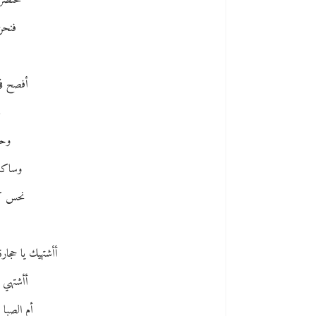
تختصر 
فنحن 
أفصح في
م
وحي
وساكني
نحس كي
أأشتهيك يا حجارة
أأشتهي ا
أم الصبا 