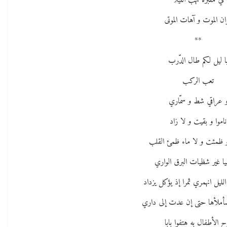
في مقبرة تهب الليلا
وان الموت و آهات الموتى
**
ا ليل لكم طال الدّرب
تعب الركب
 عراقي شط و سمّاري
ناموا و بقيت و لا زاد
ظمئت و لا ماء ظمئ القلب
ا غير شظيات البرق الواري
لليل انهمري ثمرا إذ يؤكل يزداد
سأملأها حتى إن عدت إلى داري
ح الأطفال به هتفوا بابا