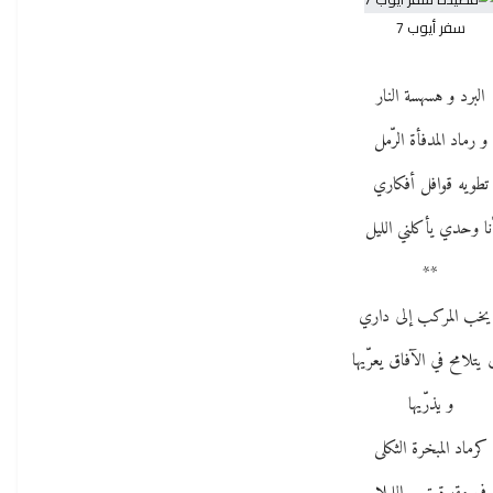
سفر أيوب 7
البرد و هسهسة النار
و رماد المدفأة الرّمل
تطويه قوافل أفكاري
نا وحدي يأكلني الليل
**
يخب المركب إلى داري
 يتلامح في الآفاق يعرّيها
و يذرّيها
كرماد المبخرة الثكلى