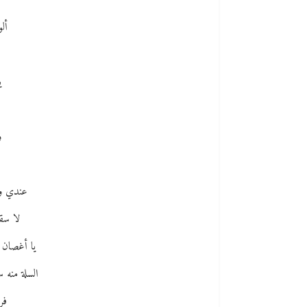
أل
ي
و
عندي و 
لا سقي
يا أغصان ا
السلة منه 
فر