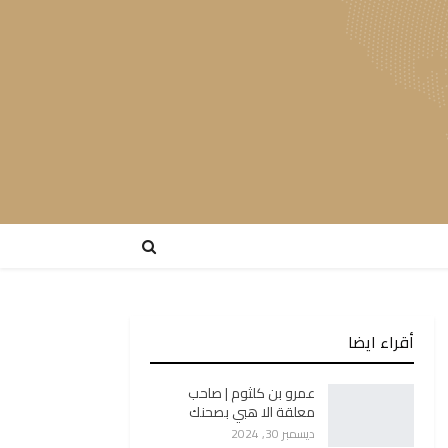
أقراء ايضا
عمرو بن كلثوم | صاحب
معلقة الا هبي بصحنك
ديسمبر 30, 2024