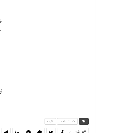
ف
ك
أن
قصائد عامه
نثريه
شارك