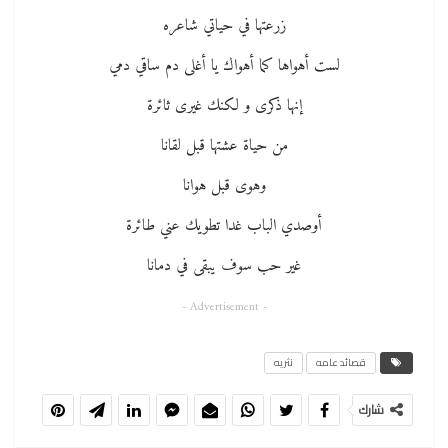
زرعتها في حياتي شاعره
لست أهواها كما أهواك يا أغلى دم ساقي دمي
إنها ذكرى و لكنك غيرى ثائرة
من حياة عشتها قبل لقانا
وهوى قبل هوانا
أوصدي الباب غدا تطويك عني طائرة
غير حب سوف يبقى في دمانا
- Advertisement -
قصائد عامه
نثريه
شارك