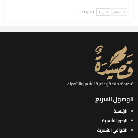
السابق
التالي
1 من 13٬790
قصيدة: منصة إبداعية للشعر والشعراء
الوصول السريع
الرئيسية
البحور الشعرية​
القوافي الشعرية​