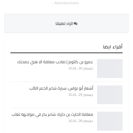
- Advertisement -
اترك تعليقا
أقراء ايضا
عمرو بن كلثوم | صاحب معلقة الا هبي بصحنك
ديسمبر 30, 2024
أشعار أبو نواس: سيرة شاعر الخمر التائب
ديسمبر 29, 2024
معلقة الحارث بن حلزة: شاعر بكر في مواجهة تغلب
ديسمبر 28, 2024