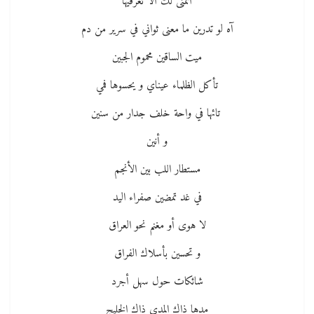
أتمنى لك ألا تعرفيها
آه لو تدرين ما معنى ثواني في سرير من دم
ميت الساقين محموم الجبين
تأكل الظلماء عيناي و يحسوها فمي
تائها في واحة خلف جدار من سنين
و أنين
مستطار اللب بين الأنجم
في غد تمضين صفراء اليد
لا هوى أو مغنم نحو العراق
و تحسين بأسلاك الفراق
شائكات حول سهل أجرد
مدها ذاك المدى ذاك الخليج