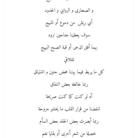
و الصحارى و الروابي و الحدود
أي ريش من دموع أو نشيج
سوف يعطينا جناحين نرود
بهما أفق الدجى أو قبة الصبح البهيج
للتلاقي
كل ما يربط فيما بيننا محض حنين و اشتياق
ربما خالطه بعض النفاق
آه لو كنت كما كنت صريحة
لنفضنا من قرار القلب ما يحشو جروحة
ربما أبصرت بعض الحقد بعض السأم
خصلة من شعر أخرى أو بقايا نغم