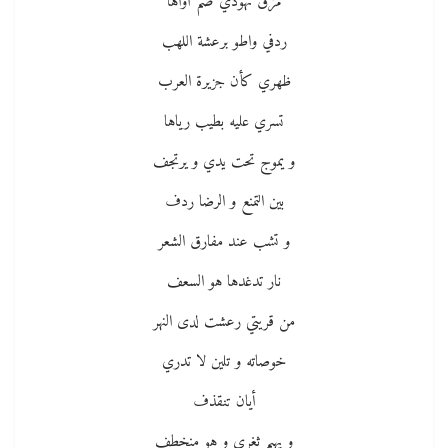
مزق نهودي ضم أواها
ردفي واطو برعشة اللهب
ظهري كأن جزيرة العرب
تسري عليه بطيب رياها
و يموج تحت يدي و يرتجف
بين التمنع و الرضا ردف
و تشب عند مفارق الشعر
نار تدغدها هو السعف
من قريتي رعشت لدى النهر
خوصاته و تلين لا تدري
أيان تنقذف
و يهيم ثغري و هو منخطف