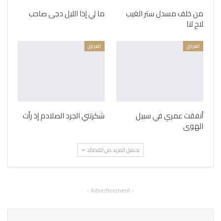
من خلف مسدل ستر الغيب
ما لي إذا الليل دجى صاحب
لاح لنا
العراق
العراق
أنفقت عمري في سبيل
شكرتني الجرد الصلادم إذ رأت
الهوى
تحميل المزيد من القصائد
- Advertisement -