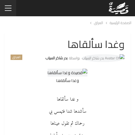
الصفحة الرئيسية
العراق
وغدا سألقاها
العراق
بواسطة
بدر شاكر السياب
وغدا سألقاها
و غدا سألقاها
سأشدها شدا فتهمس بي
رحماك ثم تقول عيناها