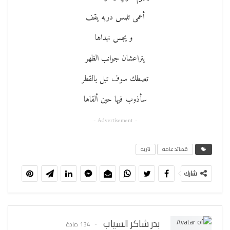
أعمى تلمس دربه يقف
و يجس نهداها
يتراعشان جوانب الظهر
تصطك سوف تبل بالقطر
سأذوب فيها حين ألقاها
- Advertisement -
قصائد عامه
نثريه
شارك
بدر شاكر السياب
134 مادة