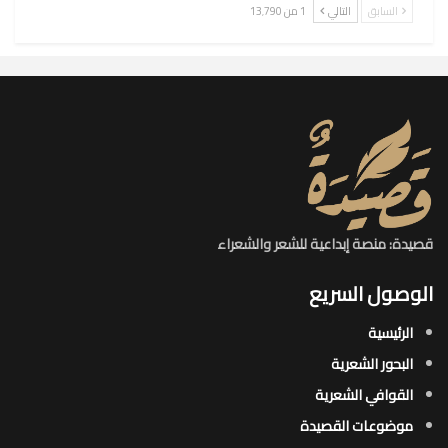
السابق
التالي
1 من 13٬790
قصيدة: منصة إبداعية للشعر والشعراء
الوصول السريع
الرئيسية
البحور الشعرية​
القوافي الشعرية​
موضوعات القصيدة​