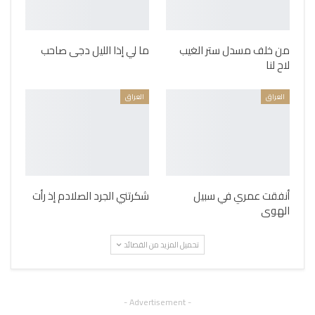
من خلف مسدل ستر الغيب
ما لي إذا الليل دجى صاحب
لاح لنا
العراق
العراق
أنفقت عمري في سبيل
شكرتني الجرد الصلادم إذ رأت
الهوى
تحميل المزيد من القصائد
- Advertisement -