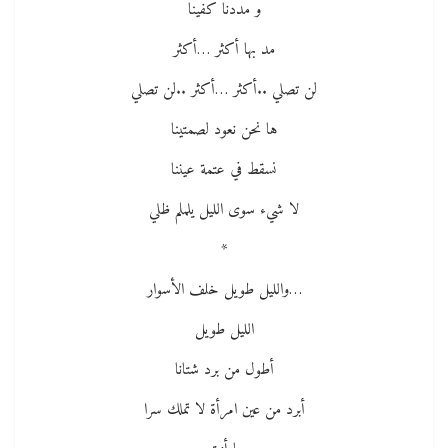
و مددنا كفينا
مد بها أكثر …أكثر
لن تصلي ..أكثر …أكثر ..لن تصلي
ها نحن نعود لصمتينا
نسقط في عتمة عيننا
لا شيء سوى الليل يلملم ظلي
*
…والليل طويل خلف الأسوار
الليل طويل
أطول من برد شتانا
أبرد من عين امرأة لا تملك سرا