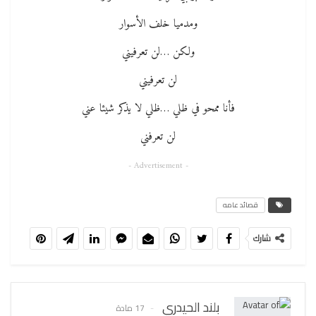
ومدميا خلف الأسوار
ولكن …لن تعرفيني
لن تعرفيني
فأنا ممحو في ظلي …ظلي لا يذكر شيئا عني
لن تعرفني
- Advertisement -
قصائد عامه
شارك
بلند الحيدري
17 مادة