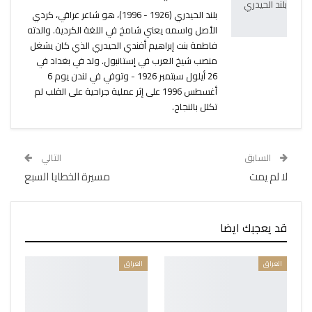
بلند الحيدري (1926 - 1996)، هو شاعر عراقي، كردي
الأصل واسمه يعني شامخ في اللغة الكردية. والدته
فاطمة بنت إبراهيم أفندي الحيدري الذي كان يشغل
منصب شيخ العرب في إستانبول. ولد في بغداد في
26 أيلول سبتمبر 1926 - وتوفي في لندن يوم 6
أغسطس 1996 على إثر عملية جراحية على القلب لم
تكلل بالنجاح.
السابق
التالي
لا لم يمت
مسيرة الخطايا السبع
قد يعجبك ايضا
العراق
العراق