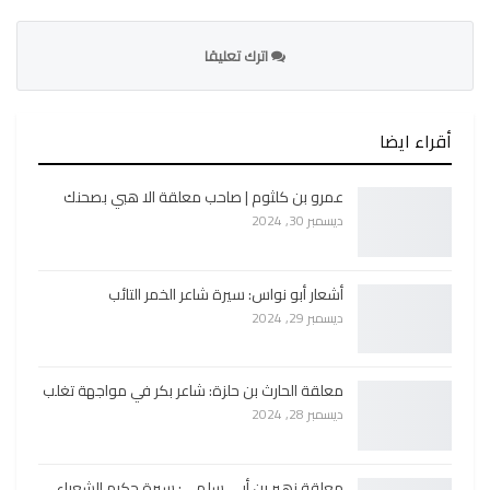
اترك تعليقا
أقراء ايضا
عمرو بن كلثوم | صاحب معلقة الا هبي بصحنك
ديسمبر 30, 2024
أشعار أبو نواس: سيرة شاعر الخمر التائب
ديسمبر 29, 2024
معلقة الحارث بن حلزة: شاعر بكر في مواجهة تغلب
ديسمبر 28, 2024
معلقة زهير بن أبي سلمى: سيرة حكيم الشعراء