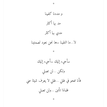
*
و مددنا كفينا
مد بها أكثر
مدي بها أكثر
لا…ما التقينا ..ها نحن نعود لصمتينا
*
سأجيء إليك ..أجيء إليك
ولكن …لن تصلي
فأنا ممحو في ظلي …ظلي لا يعرف شيئا عني
فلماذا تأتين …ولن تصلي
*