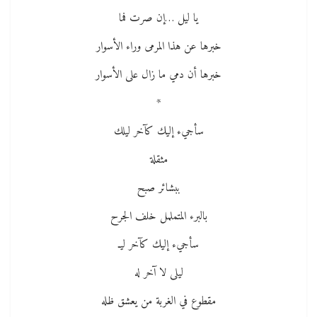
يا ليل …إن صرت فما
خبرها عن هذا المرمى وراء الأسوار
خبرها أن دمي ما زال على الأسوار
*
سأجيء إليك كآخر ليلك
مثقلة
ببشائر صبح
بالبرء المتململ خلف الجرح
سأجيء إليك كآخر ليـ
ليلى لا آخر له
مقطوع في الغربة من يعشق ظله