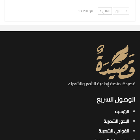
السابق
التالي
1 من 13٬790
قصيدة: منصة إبداعية للشعر والشعراء
الوصول السريع
الرئيسية
البحور الشعرية​
القوافي الشعرية​