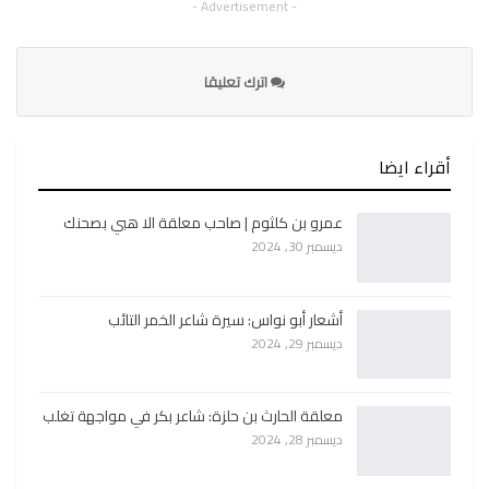
- Advertisement -
اترك تعليقا
أقراء ايضا
عمرو بن كلثوم | صاحب معلقة الا هبي بصحنك
ديسمبر 30, 2024
أشعار أبو نواس: سيرة شاعر الخمر التائب
ديسمبر 29, 2024
معلقة الحارث بن حلزة: شاعر بكر في مواجهة تغلب
ديسمبر 28, 2024