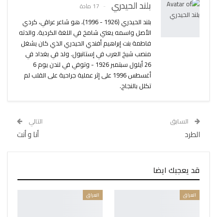
بلند الحيدري
17 مادة
بلند الحيدري (1926 - 1996)، هو شاعر عراقي، كردي
الأصل واسمه يعني شامخ في اللغة الكردية. والدته
فاطمة بنت إبراهيم أفندي الحيدري الذي كان يشغل
منصب شيخ العرب في إستانبول. ولد في بغداد في
26 أيلول سبتمبر 1926 - وتوفي في لندن يوم 6
أغسطس 1996 على إثر عملية جراحية على القلب لم
تكلل بالنجاح.
السابق
التالي
الطرد
أنا و أنت
قد يعجبك ايضا
العراق
العراق