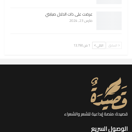
عرضت على ذات الدلال صبابتي
مارس 23, 2024
السابق
التالي
1 من 13٬790
قصيدة: منصة إبداعية للشعر والشعراء
الوصول السريع