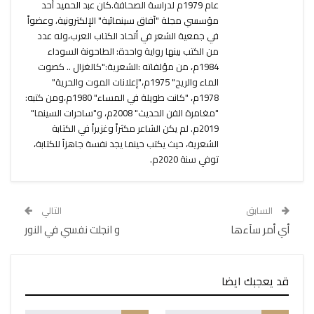
عام 1979م لدراسة الصحافة.كان عبد الحميد أحد
مؤسسي مجلة "آفاق سينمائية" الإلكترونية، وعضواً
في جمعية الشعر في أتحاد الكتاب العرب،وله عدد
من الكتب بينها رواية واحدة: الطاحونة السوداء
1984م، من مؤلفاته :الشعرية:"كالغزال .. كصوت
الماء والريح" 1975م،"إعلانات الموت والحرية"
1978م، "كانت طويلة في المساء" 1980م،ومن كتبه:
"مغامرة الفن الحديث" 2008م، و"ساحرات السينما"
2019م. لم يكن الشاعر مكثراً وغزيراً في الكتابة
الشعرية، حيث يكتب حينما يجد نفسة جاهزاً للكتابة،
توفي سنة 2020م.
السابق
التالي
أي أمر سآءها
و انجلت نفسي في النور
قد يعجبك ايضا