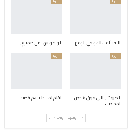
سوريا
سوريا
الألف ألفت القوافي الوفها
يا ونة ونيتها من ضميري
سوريا
سوريا
يا طروش ياللي فوق شخص
القلم لما بدا يرسم قصيد
المحاديب
تحميل المزيد من القصائد