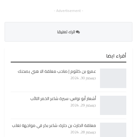
- Advertisement -
اترك تعليقا
أقراء ايضا
عمرو بن كلثوم | صاحب معلقة الا هبي بصحنك
ديسمبر 30, 2024
أشعار أبو نواس: سيرة شاعر الخمر التائب
ديسمبر 29, 2024
معلقة الحارث بن حلزة: شاعر بكر في مواجهة تغلب
ديسمبر 28, 2024