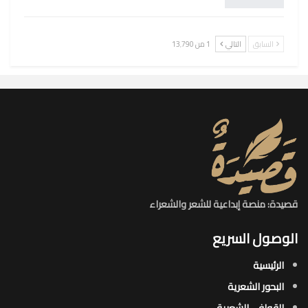
السابق
التالي
1 من 13٬790
قصيدة: منصة إبداعية للشعر والشعراء
الوصول السريع
الرئيسية
البحور الشعرية​
القوافي الشعرية​