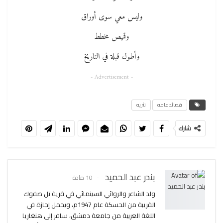
وليس معي سوى أوراق
وقميص مخطط
وأطول قبلة في التاريخ
- Advertisement -
قصائد عامه
نثريه
شارك
بندر عبد الحميد
10 مادة
ولد الشاعر والروائي السينمائي في قرية تل صفوك
القريبة من الحسكة عام 1947م، ويحمل إجازة في
اللغة العربية من جامعة دمشق، سافر إلى هنغاريا