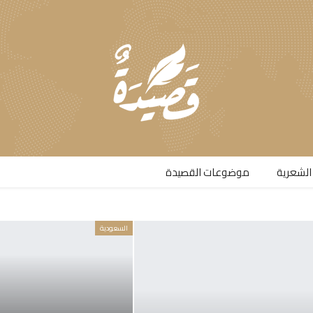
الشعرية​
موضوعات القصيدة​
السعودية