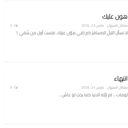
هون عليك
سلطان السبهان
مارس 23, 2024
0
لا تسأل الليلَ المسافرَ كم بَقي هوّن عليكَ.. فلست أول من شَقي .!
انتهاء
سلطان السبهان
مارس 23, 2024
0
لومات ... لم ترْثه الدنيا كما يجبُ لو عاشَ ..