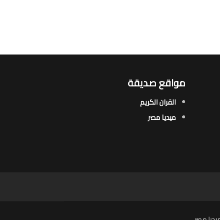
مواقع صديقة
القران الكريم
ميديا مصر
يديا مصر