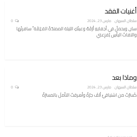
أغنيات الفقد
سلطان السبهان
مارس 23, 2024
0
سار ٍ, ويحملُ في أجفانِهِ أرَقَهْ وعينُكِ الليلة الممتدّةُ القـَلِقَة ْ سافرتُها
والتفاتُ اليأسِ يُفزِعني
وماذا بعد
سلطان السبهان
مارس 23, 2024
0
كَسرْتُ من اشتياقيْ ألفَ جرّةْ وأهرقتُ التأملَ بالمسرّةْ