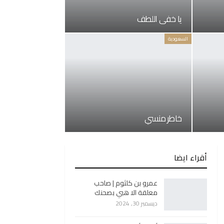
يا خفي اللطف
السعودية
خاطر منسي
أقراء ايضا
عمرو بن كلثوم | صاحب
معلقة الا هبي بصحنك
ديسمبر 30, 2024