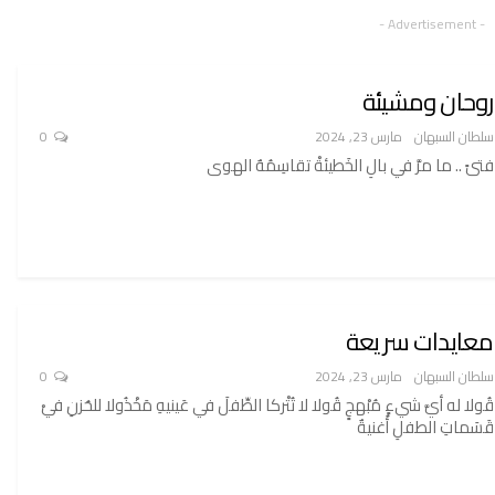
- Advertisement -
روحان ومشيئة
سلطان السبهان
مارس 23, 2024
0
فتىً .. ما مرَّ في بالِ الخَطيئةْ تقاسِمُهٌ الهوى
معايدات سريعة
سلطان السبهان
مارس 23, 2024
0
قُولا له أيَّ شيءٍ مُبْهجٍ قُولا لا تُتْركا الطِّفلَ في عَينيهِ مَخْذُولا للحُزنِ فيْ
قَسَماتِ الطفلِ أُغنيةٌ