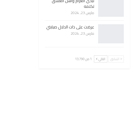
تبدي الغرام وأهل العشق
تكتمه
مارس 23, 2024
عرضت على ذات الدلال صبابتي
مارس 23, 2024
السابق
التالي
1 من 13٬790