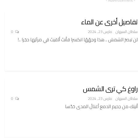
- Advertisement -
تفاصيل أخرى عن الماء
سلطان السبهان
مارس 23, 2024
0
لن تبصرَ الشمسَ .. هذا وجهُهُا انكسرا فأنتَ ألقيتَ في مرآتِها حجَرا ..!
راوغ كي ترى الشمس
سلطان السبهان
مارس 23, 2024
0
أتيتك من جحيم الدمع أغتالُ المدى حَدْسا