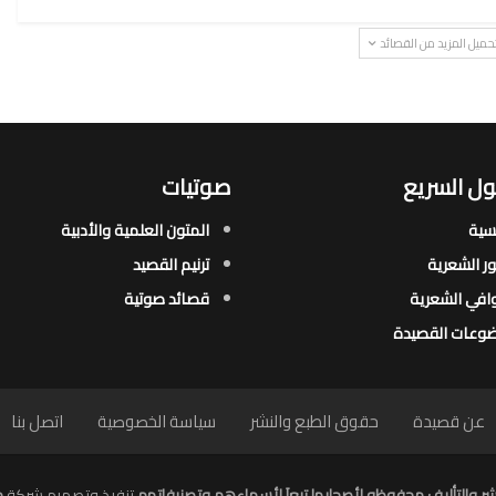
حميل المزيد من القصائد
ل السريع
صوتيات
يسية
المتون العلمية والأدبية
ور الشعرية​
ترنيم القصيد
افي الشعرية​
قصائد صوتية
وعات القصيدة​
عن قصيدة
حقوق الطبع والنشر
سياسة الخصوصية
اتصل بنا
ر والتأليف محفوظه لأصحابها تبعاَ لأسماءهم وتصنيفاتهم
تنفيذ وتصميم شركة
م