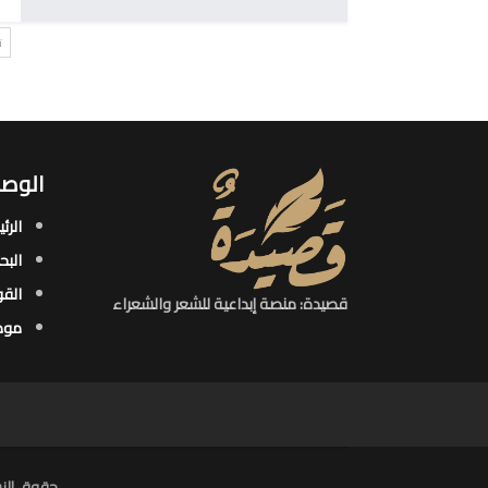
ت
الوصو
الرئ
البح
القو
قصيدة: منصة إبداعية للشعر والشعراء
موض
حقوق النش