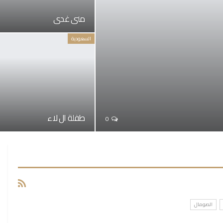
منى غدي
السعودية
طفلة ال لاء
0
الصومال