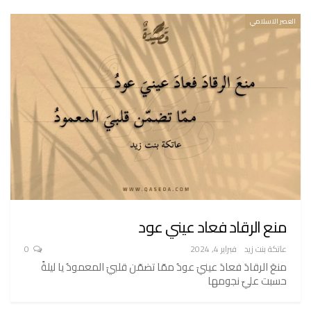
العصر الاسلامي
منع الرقاد فعاد عيني عود
عاتكة بنت زيد
فبراير 4, 2024
0
منعَ الرقادَ فعادَ عينيَ عودُ ممّا تضمّن قلبيَ المعمودُ يا ليلةً
حسبت عليّ نجومها