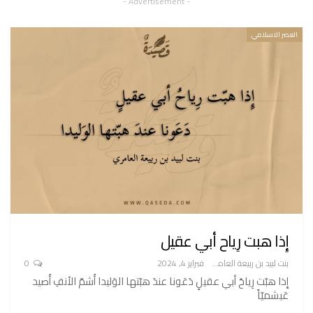
- Advertisement -
العصر الاسلامي
إِذا هبت رِياح أبي عقيل
بنت لبيد بن ربيعة العامري
فبراير 4, 2024
0
إِذا هبّت رِياحُ أبي عقيلٍ دَعَونا عندَ هبّتها الوَليدا أَشمّ الأنفِ أَصيد
عَبشميّاً