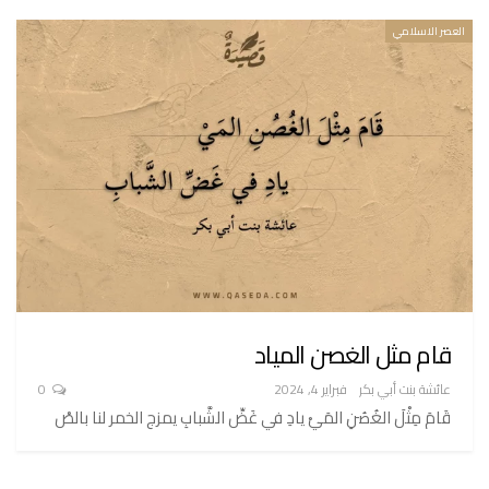
العصر الاسلامي
قام مثل الغصن المياد
عائشة بنت أبي بكر
فبراير 4, 2024
0
قَامَ مِثْلَ الغُصُنِ المَيْ يادِ في غَضِّ الشَّبابِ يمزج الخمر لنا بالصْ