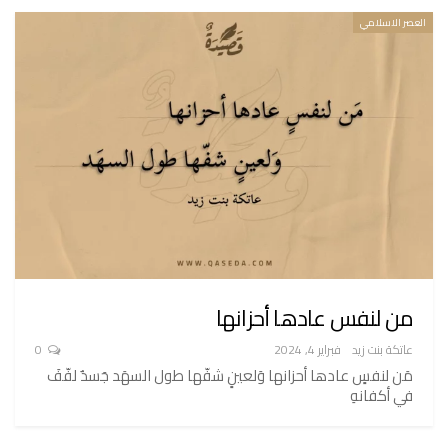
العصر الاسلامي
من لنفس عادها أحزانها
عاتكة بنت زيد
فبراير 4, 2024
0
مَن لنفسٍ عادها أحزانها وَلعينٍ شفّها طول السهَد جَسدٌ لفّفَ
في أكفانهِ