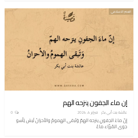
العصر الاسلامي
إن ماء الجفون ينزحه الهم
عائشة بنت أبي بكر
فبراير 4, 2024
0
إنّ ماءَ الجفونِ ينزحه الهمّ وَتَبقى الهمومُ والأحزانُ لَيسَ يَأسو
جوى المُرزّاء ماءٌ