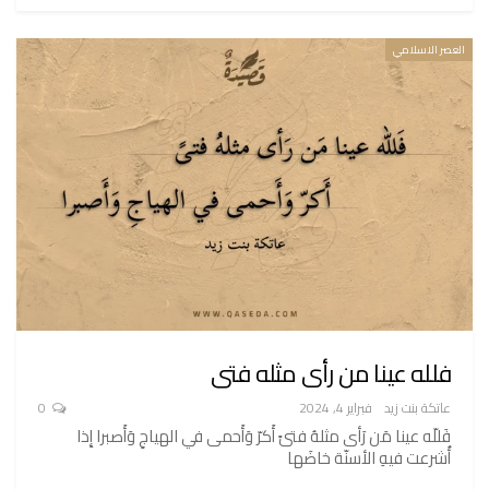
العصر الاسلامي
فلله عينا من رأى مثله فتى
عاتكة بنت زيد
فبراير 4, 2024
0
فَللّه عينا مَن رَأى مثلهُ فتىً أَكرّ وَأَحمى في الهياجِ وَأَصبرا إِذا
أُشرعت فيهِ الأسنّة خاضَها