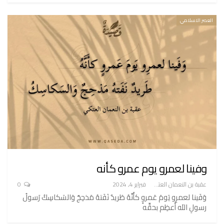
العصر الاسلامي
وفينا لعمرو يوم عمرو كأنه
عقبة بن النعمان العتكي
فبراير 4, 2024
0
وَفَينا لعمرِو يَومَ عَمروٍ كأَنَّهُ طَريدٌ نَفَتهُ مَذحِجٌ وَالسَكاسِكُ رَسولُ
رسولِ اللَه أَعظِم بحقِّه