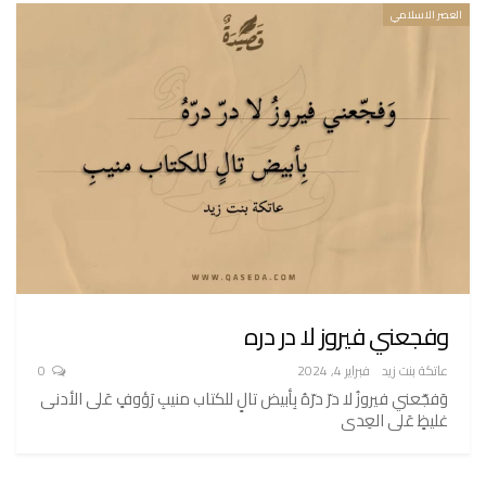
العصر الاسلامي
وفجعني فيروز لا در دره
عاتكة بنت زيد
فبراير 4, 2024
0
وَفجّعني فيروزُ لا درّ درّهُ بِأبيض تالٍ للكتاب منيبِ رَؤوفٍ عَلى الأدنى
غليظٍ عَلى العِدى