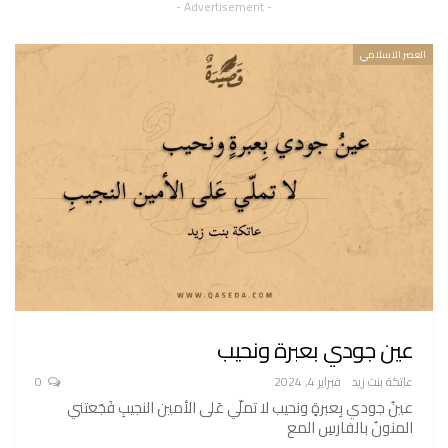
- Advertisement -
العصر الاسلامي
عين جودي بعبرة ونحيب
عاتكة بنت زيد
فبراير 4, 2024
0
عينُ جودي بِعبرةٍ ونحيب لا تملّي عَلى الأمين النجيبِ فَجَعتني
المنونُ بالفارسِ المع