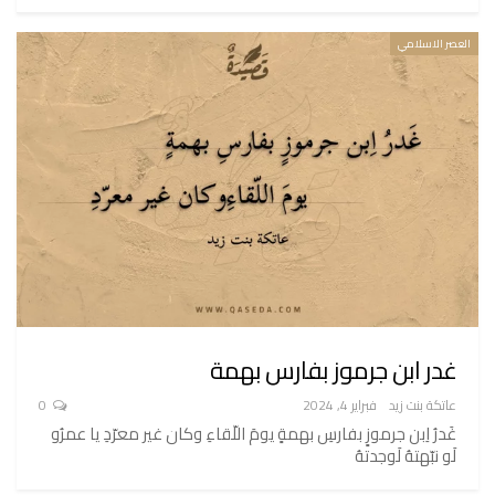
العصر الاسلامي
غدر ابن جرموز بفارس بهمة
عاتكة بنت زيد
فبراير 4, 2024
0
غَدرُ اِبن جرموزٍ بفارسِ بهمةٍ يومَ اللّقاءِ وكان غير معرّدِ يا عمرُو
لَو نبّهتهُ لَوجدتهُ