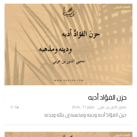
العصر الايوبي
حزن الفؤاد أدبه
محيي الدين بن عربي
فبراير 17, 2024
0
حزنَ الفؤادُ أدبه ودينه ومذهبه إن جئتَه وجدته
العصر الايوبي