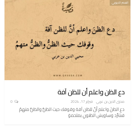
العصر الايوبي
دع الظن واعلم أن للظن آفة
محيي الدين بن عربي
فبراير 17, 2024
0
دع الظنَ واعلم أنَّ للظن آفة وقوفك حيث الظنُّ والظنُّ متهمُ
فشرِّد وساويسَ الظنونِ بملحمةٍ