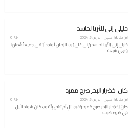
خليلي إني للثريا لحاسد
ابن طباطبا العلوي
مارس 5, 2024
0
خَليلي إِني لِلثُريا لحاسد وَإِني عَلى رَيب الزَمان لَواجد أَيَبقى جَميعاً شَملها
وَهِيَ سَبعة
كان اخضرار البحر صرح ممرد
ابن طباطبا العلوي
مارس 5, 2024
0
كانَ اِخضِرار البَحر صرح مَمرد وَفيهِ لآلٍ لَم تَشن بِثُقوب كانَ سَواد اللَيل
في ضوء صُبحه