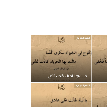
العصر العباسي
مالت بها الحرباء كادت تنثني
العصر العباسي