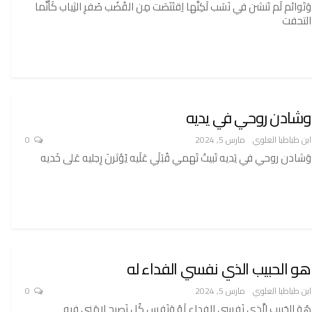
وَتَوائم لَم تَنشن في نَسَب لَكِنَّها اِقتَنَصَت مِن القُضُب صُفرِ الثِياب كَأَنَّما
التحفت
وشادن روحي في يديه
ابن طباطبا العلوي
مارس 5, 2024
0
وَشادن روحي في يَديه تَبيتُ تَهمي قُبَلَي عَلَيه يُؤثرنَ رِجليه عَلى خَديه
هو الحبيب الذي نفسي الفداء له
ابن طباطبا العلوي
مارس 5, 2024
0
هُوَ الحَبيب الَّذي نَفسي الفِداء لَهُ وَنَفس كُل نَصيح لامَني فيه