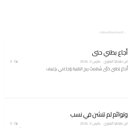
- Advertisement -
أجاع بطني حتى
ابن طباطبا العلوي
مارس 5, 2024
0
أَجاعَ بَطني حَتّى شَمَمتُ ريح المَنية وَجاءَني برَغيف
وتوائم لم تنشن في نسب
ابن طباطبا العلوي
مارس 5, 2024
0