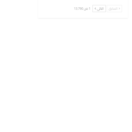
السابق
التالي
1 من 13٬790