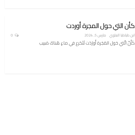
كأن التي حول المجرة أوردت
ابن طباطبا العلوي
مارس 5, 2024
0
كَأَنَّ الَّتي حَول المَجَرة أَورَدَت لَتَكرع في ماءٍ هُناكَ صَبيب