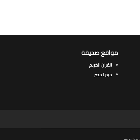
مواقع صديقة
القران الكريم
ميديا مصر
يديا مصر