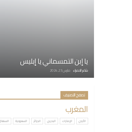
يا إبن التمسماني يا إبليس
شاعر الحمراء
مارس 23, 2024
تصفح التصنيف
المغرب
الأردن
الإمارات
البحرين
الجزائر
السعودية
السنغال