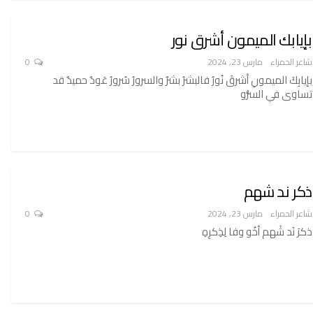
بإيابك الميمون أشرق نور
شاعر الحمراء
مارس 23, 2024
0
بإيابِكَ الميمونِ أشرقَ نُورُ فالبشرُ بشرٌ والسرورُ سُرورُ عَودٌ حميدٌ قد
تساوى في السُّرو
ذكر ند شهم
شاعر الحمراء
مارس 23, 2024
0
ذكرَ نَد شَهم أخُو وفا لِذِكرِهِ