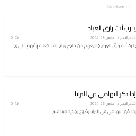
- Advertisement -
يا رب أنت رازق العباد
شاعر الحمراء
مارس 23, 2024
0
يا ربِّ أنتَ رازقُ العِبادِ جَميعهِم من حاضِرٍ وبادٍ وقد جَعلتَ رِزقَهُم على يَدِ
إذا ذكر التهامي في البرايا
شاعر الحمراء
مارس 23, 2024
0
إذا ذُكِرَ التهامي في البَرايا يَضُوع لِذِكرِه فينا عَبيرُ