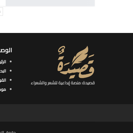
ت
الوصو
الرئ
البح
القو
قصيدة: منصة إبداعية للشعر والشعراء
موض
حقوق النش