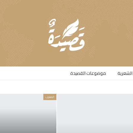
الشعرية​
موضوعات القصيدة​
المغرب