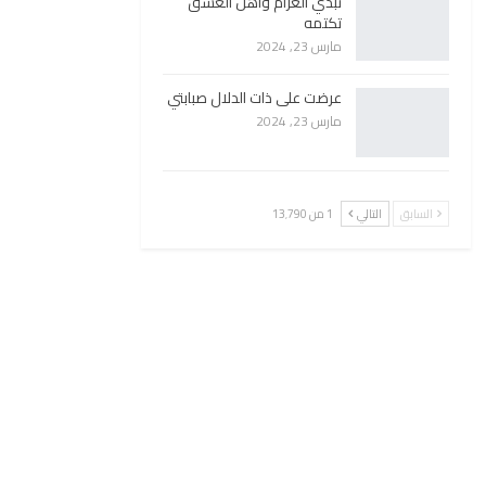
تبدي الغرام وأهل العشق
تكتمه
مارس 23, 2024
عرضت على ذات الدلال صبابتي
مارس 23, 2024
السابق
التالي
1 من 13٬790