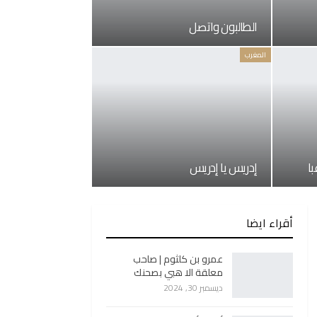
الطالبون واتصل
المغرب
ا
إدريس يا إدريس
أقراء ايضا
عمرو بن كلثوم | صاحب
معلقة الا هبي بصحنك
ديسمبر 30, 2024