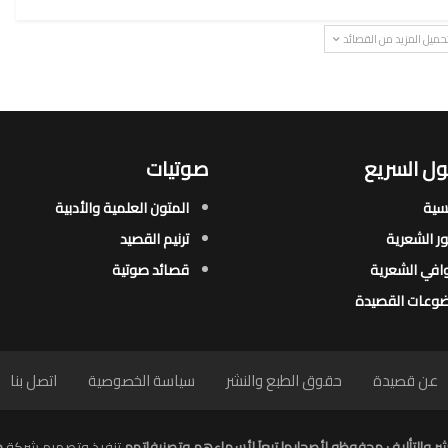
حميل المزيد من القصائد
ل السريع
صوتيات
يسية
المتون العلمية والأدبية
ور الشعرية​
ترنيم القصيد
افي الشعرية​
قصائد صوتية
وعات القصيدة​
عن قصيدة
حقوق الطبع والنشر
سياسة الخصوصية
اتصل بنا
ر والتأليف محفوظه لأصحابها تبعاَ لأسماءهم وتصنيفاتهم
تنفيذ وتصميم شركة
م