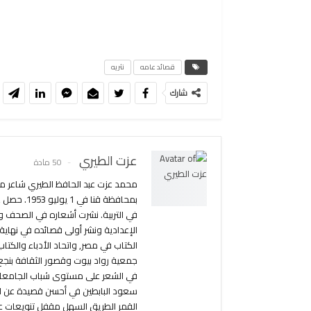
قصائد عامه
نثريه
شارك
عزت الطيري
50 مادة
محمد عزت عبد الحافظ الطيري شاعر مص
في التربية. نشرت أشعاره في الصحف وال
الإعدادية ونشر أولى قصائده في نهاية
الكتاب في مصر, واتحاد الأدباء والكت
جمعية رواد بيوت وقصور الثقافة بنجع
في الشعر على مستوى شباب الجامعات
سعود البابطين في أحسن قصيدة عن الك
القمر الطريق السهل مقفل تنويعات 