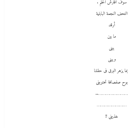
سوف افترش الحلم .
التحف النجمة البابلية
أرقد
ما بين
بينى
وبينى
ما يزهر البرق فى حقلنا
بوح صفصافة تحتوينى
…………………….
……………………
خذينى !!