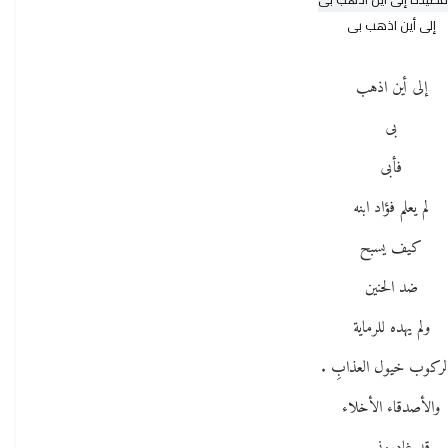
إلى أين اذهب بى
إلى أين اذهب
بى
فأبى
لم يعلم فؤاد ابنه
كيف يسبح
ضد الحنين
ولم يهده للرماية
لركوب خيول العذابِ .
والأصدقاء الأخلاء