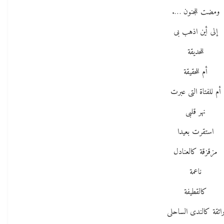
ومضت للجنون ….
إلى أين اذهب بى
للحديقة
أم للحقيقة
أم للفتاة التى عبرت
نهر قلبى
استقرت بعيدا
مزقزقة كالعنادل
ناعمة
كالقطيفة
ائقة كالندى الساحلى