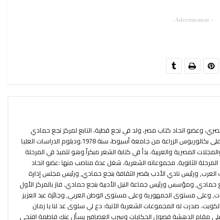
- Advertisement -
ري، وعضو اتحاد كتاب مصر، ولد في نجع قطية، التابع لمركز نجع حمادي
بمحافظة قنا في 1 يوليو 1953. حصل على بكالوريوس الزراعة من جامعة أسيوط، سنة 1978.ودبلوم الدراسات العليا
مجلات المصرية والعربية. بدأ في كتابة الشعر مبكراً وهو تلميذ في المرحلة
 المرحلة الثانوية. مجموعاته الشعرية. شغل عدة مناصب منها :عضو اتحاد
اب العرب, ورئيس نادي الأدب بقصر الثقافة بنجع حمادي, ورئيس مجلس إدارة
 حمادي, ومؤسس ورئيس جماعة النيل الأدبية بنجع حمادي. فاز بالمركز الأول
, وعلى مستوى الجمهورية وعلى مستوى الوطن العربي, وجائزة عبد العزيز
ويت. صدرت له المجموعات الشعرية الآتية: دع لي سلوى عد لنا يا زمان
على مقام الدهشة فصول الحكايات وسرب العصافير يسأل عنك فاطمة افتحي