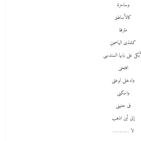
وساحرة
كالأساطير
مترفة
كشذى الياسمينِ
بكى على بابها السندسى
افتحى
وادخلى لوعتى
واسكنى
فى حنينى
إلى أين اذهب
لا …………