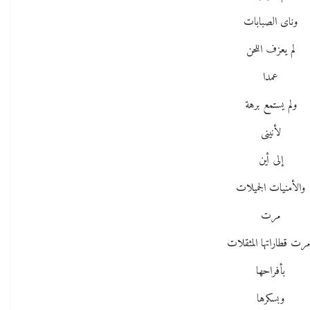
وناى الصبابات
لم يعزف اللحن
عمدا
ولم يستمع برهة
لأنينى
إلى أين
والأمنيات الجميلات
مرت
رت قطاراتها المثقلات
بأفراحها
وبسكرها