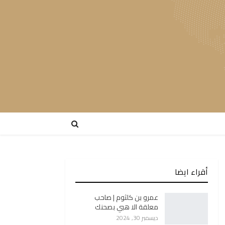
أقراء ايضا
عمرو بن كلثوم | صاحب
معلقة الا هبي بصحنك
ديسمبر 30, 2024