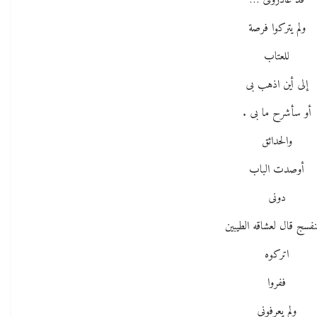
قد غادرونى …
ولم يتركوا فرصة
للعتاب
إلى أين اذهب بى
أو سأشرح ما بى .
والحدائق
أوصدت الباب
دونى
نفسج قال لعشاقه الطيبين
اتركوه
ففروا
ولم يعرفونى