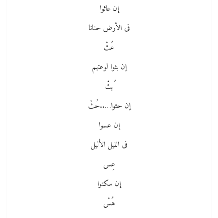
إن عاثوا
فى الأرض حنانا
عُثْ
إن بثوا لوعتهم
ُبثْ
إن حثوا…..حُثْ
إن عسوا
فى الليل الأليل
عِس
إن سكتوا
هُسْ