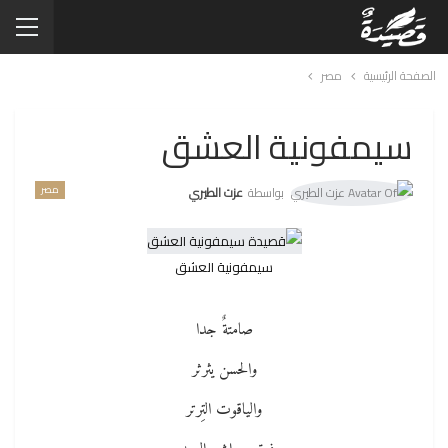
الصفحة الرئيسية
مصر
سيمفونية العشق
مصر
بواسطة
عزت الطيري
سيمفونية العشق
صامتةٌ جدا
والحسن يثرثر
والياقوت التِرتر