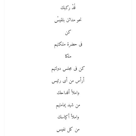
قُدْ ركبك
نحو مدائن بلقيسْ
كن
فى حضرة ملكتهم
ملكا
كن فى مجلس دولتهم
أرأس من أى رئيس
واملأ أقداحك
من شهد يمامتهم
واملأ أكياسك
من كل نفيس