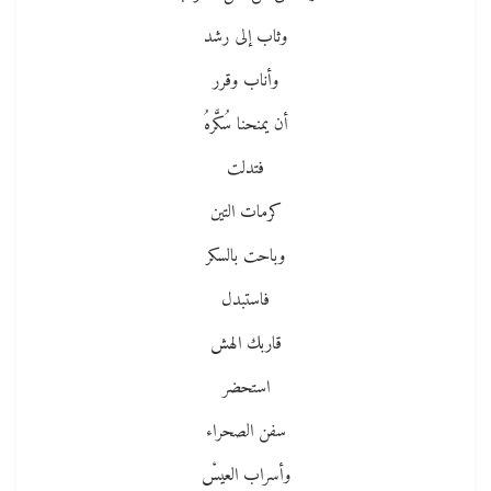
وثاب إلى رشد
وأناب وقرر
أن يمنحنا سُكَّرهُ
فتدلت
كرمات التين
وباحت بالسكر
فاستبدل
قاربك الهش
استحضر
سفن الصحراء
وأسراب العيسْ