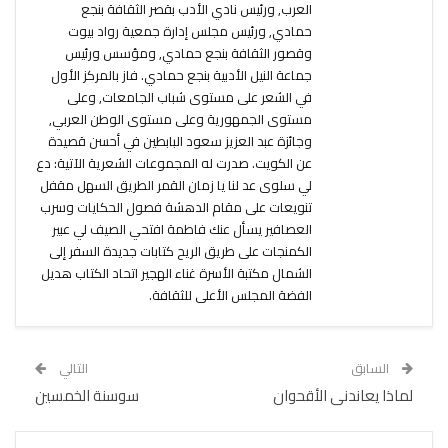
العرب, ورئيس نادي الأدب بقصر الثقافة بنجع
حمادي, ورئيس مجلس إدارة جمعية رواد بيوت
وقصور الثقافة بنجع حمادي, ومؤسس ورئيس
جماعة النيل الأدبية بنجع حمادي. فاز بالمركز الأول
في الشعر على مستوى شباب الجامعات, وعلى
مستوى الجمهورية وعلى مستوى الوطن العربي,
وجائزة عبد العزيز سعود البابطين في أحسن قصيدة
عن الكويت. صدرت له المجموعات الشعرية الآتية: دع
لي سلوى عد لنا يا زمان القمر الطريق السهل مقفل
تنويعات على مقام الدهشة فصول الحكايات وسرب
العصافير يسأل عنك فاطمة افتحي الصيف لي عبير
الكمنجات على طريق الريح كتابات جديدة السفر إلى
الشمال مكتبة الأسرة غناء الهجير اتحاد الكتاب هديل
الفضة المجلس الأعلى للثقافة.
السابق
التالي
لماذا يعاندنى الأقحوان
سوسنة الخمسين