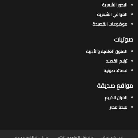
البحور الشعرية​
القوافي الشعرية​
موضوعات القصيدة​
صوتيات
المتون العلمية والأدبية
ترنيم القصيد
قصائد صوتية
مواقع صديقة
القران الكريم
ميديا مصر
عن قصيدة
حقوق الطبع والنشر
سياسة الخصوصية