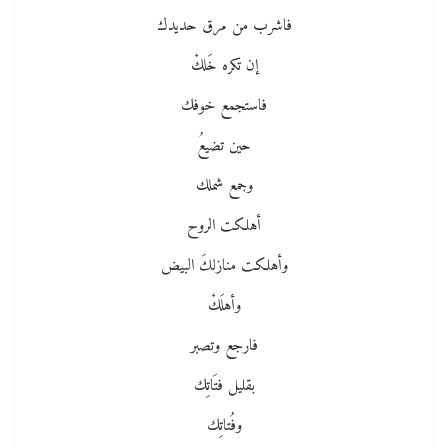
فاشرب من مرق حديدك
إن تكره خَلكْ
فاستجمع خوفك
حين تضيعُ
وجمع شملك
أهلكت الروح
وأهلكت منازلكَ البيض
وأهلَكْ
فارجع وتصبر
بقليل فتَاتِك
وفُتاتِك