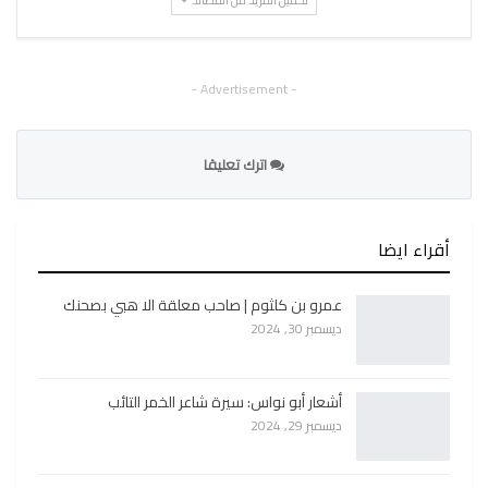
تحميل المزيد من القصائد
- Advertisement -
اترك تعليقا
أقراء ايضا
عمرو بن كلثوم | صاحب معلقة الا هبي بصحنك
ديسمبر 30, 2024
أشعار أبو نواس: سيرة شاعر الخمر التائب
ديسمبر 29, 2024