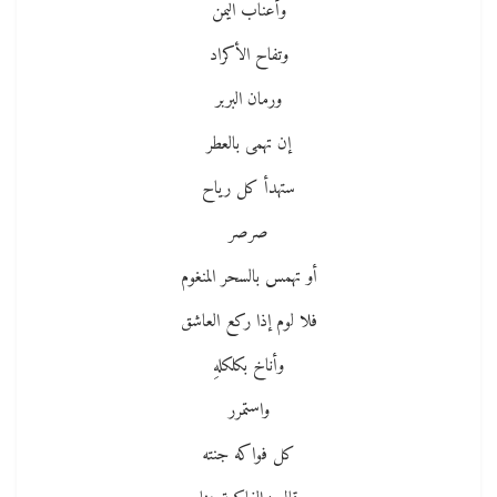
وأعناب اليمن
وتفاح الأكراد
ورمان البربر
إن تهمى بالعطر
ستهدأ كل رياح
صرصر
أو تهمس بالسحر المنغوم
فلا لوم إذا ركع العاشق
وأناخ بكلكلهِ
واستمرر
كل فواكه جنته