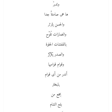
وتدبرْ
ها هى صامتةٌ جدا
والحسن يثرثر
والغمازات تُلوّح
بالقفشات الحلوة
والصدر يكركر
وقوام قواميها
أندر من أى قوام
يتبختر
يجمع من
بلح الشام