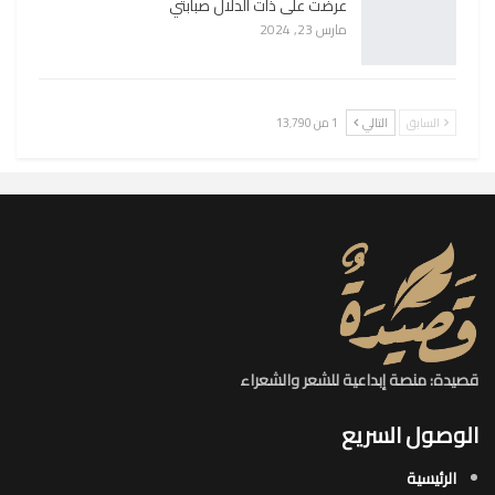
عرضت على ذات الدلال صبابتي
مارس 23, 2024
السابق
التالي
1 من 13٬790
قصيدة: منصة إبداعية للشعر والشعراء
الوصول السريع
الرئيسية