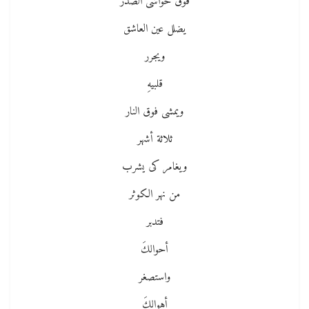
فوق حواشى الصدر
يضلل عين العاشق
ويجرر
قلبيهِ
ويمشى فوق النار
ثلاثة أشهر
ويغامر كى يشرب
من نهر الكوثر
فتدبر
أحوالكَ
واستصغر
أهوالكَ