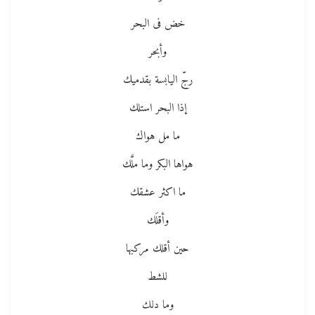
خض فى البحر
وأبحر
رجّ اليابسة بقدميك
إذا البحر استلك
ما مل هواك
هواها البكر وما ملَّك
ما اكثر عشقك
وأقلَك
حين أقلك مركبها
للشط
وما دلك