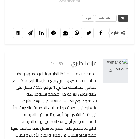
- Advertisement -
قصائد عامه
نثريه
شارك
عزت الطيري
50 مادة
محمد عزت عبد الحافظ الطيري شاعر مصري، وعضو
اتحاد كتاب مصر، ولد في نجع قطية، التابع لمركز نجع
حمادي بمحافظة قنا في 1 يوليو 1953. حصل على
بكالوريوس الزراعة من جامعة أسيوط، سنة
1978.ودبلوم الدراسات العليا في التربية. نشرت
أشعاره في الصحف والمجلات المصرية والعربية. بدأ
في كتابة الشعر مبكراً وهو تلميذ في المرحلة
الإعدادية ونشر أولى قصائده في نهاية المرحلة
الثانوية. مجموعاته الشعرية. شغل عدة مناصب منها
:عضو اتحاد الكتاب في مصر, واتحاد الأدباء والكتاب