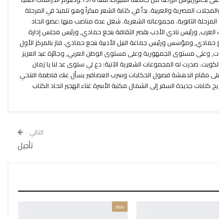
مجلات المصرية والعربية. بدأ في كتابة الشعر مبكراً وهو تلميذ في المرحلة
 المرحلة الثانوية. مجموعاته الشعرية. شغل عدة مناصب منها :عضو اتحاد
اب العرب, ورئيس نادي الأدب بقصر الثقافة بنجع حمادي, ورئيس مجلس إدارة
 حمادي, ومؤسس ورئيس جماعة النيل الأدبية بنجع حمادي. فاز بالمركز الأول
, وعلى مستوى الجمهورية وعلى مستوى الوطن العربي, وجائزة عبد العزيز
ويت. صدرت له المجموعات الشعرية الآتية: دع لي سلوى عد لنا يا زمان
على مقام الدهشة فصول الحكايات وسرب العصافير يسأل عنك فاطمة افتحي
ح كتابات جديدة السفر إلى الشمال مكتبة الأسرة غناء الهجير اتحاد الكتاب
التالي
تأجيل
مصر