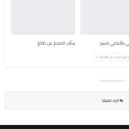
ني بالأماني باسم
سألت المنجم عن طالع
حميل المزيد من القصائد
- Advertisement -
اترك تعليقا