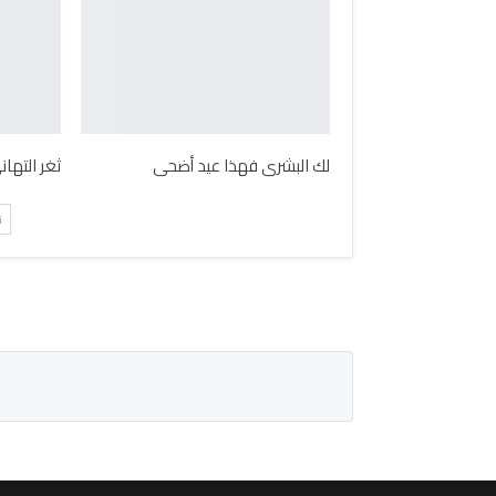
لك البشرى فهذا عيد أضحى
ثغر التها
ت