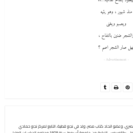
يجود بتفاح عذب…..
منذ شهور ، وهو يتيه
ويصبو ويغنى
الشجر ضنين بالتفاح ،
هل صار الشجر اصم ؟
- Advertisement -
ري، وعضو اتحاد كتاب مصر، ولد في نجع قطية، التابع لمركز نجع حمادي
بمحافظة قنا في 1 يوليو 1953. حصل على بكالوريوس الزراعة من جامعة أسيوط، سنة 1978.ودبلوم الدراسات العليا