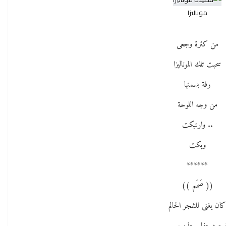
موناليزا
من كثرة وجعى
سحبت تلك الموناليزا
رفة بسمتها
من وجه اللوحة
.. وارتبكت
وبكت
******
(( صَمَم ))
ان يغنى للشجر الحالم