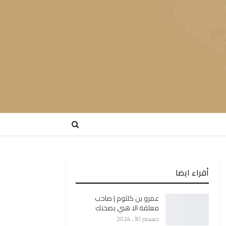
أقراء ايضا
عمرو بن كلثوم | صاحب
معلقة الا هبي بصحنك
ديسمبر 30, 2024