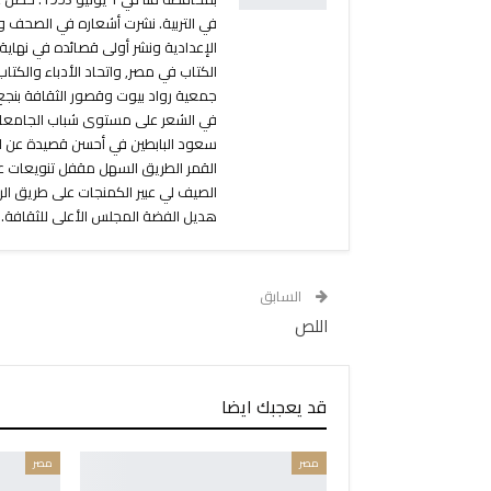
في التربية. نشرت أشعاره في الصحف وال
الإعدادية ونشر أولى قصائده في نهاية
الكتاب في مصر, واتحاد الأدباء والكت
جمعية رواد بيوت وقصور الثقافة بنجع
في الشعر على مستوى شباب الجامعات
سعود البابطين في أحسن قصيدة عن الك
القمر الطريق السهل مقفل تنويعات 
الصيف لي عبير الكمنجات على طريق الري
هديل الفضة المجلس الأعلى للثقافة.
السابق
اللص
قد يعجبك ايضا
مصر
مصر