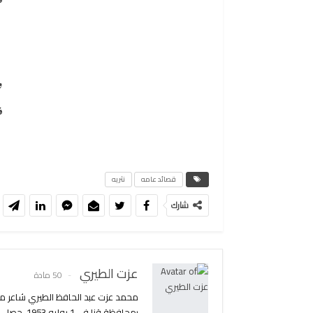
ف
و
ف
قصائد عامه
نثريه
شارك
عزت الطيري
50 مادة
محمد عزت عبد الحافظ الطيري شاعر مص