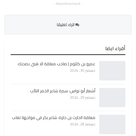
- Advertisement -
اترك تعليقا
أقراء ايضا
عمرو بن كلثوم | صاحب معلقة الا هبي بصحنك
ديسمبر 30, 2024
أشعار أبو نواس: سيرة شاعر الخمر التائب
ديسمبر 29, 2024
معلقة الحارث بن حلزة: شاعر بكر في مواجهة تغلب
ديسمبر 28, 2024