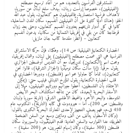
المستشرقين الفرنسيين بالتحديد، هم من أعاد ترسيخ مصطلح
(الفينيقيين)، خصوصاً إرنست رينان، بهدف سلخ لبنان عن سوريا،
لأهداف فرنسية استعمارية. فالفينيقيون هم كنعانيون. يقول عبد الله
الحلو: (هناك أدلّة كثيرة على أنَّ الفينيقيين أنفسهم، سكان المدن الساحلية،
كانوا في كل أدوار تاريخهم يعتبرون أنفسهم كنعانيين. وحتى بعد زوال
قرطاجة كان من بقي في إفريقيا الشمالية من سكانها، يدعون أنفسهم
كنعانيين – (أنظر: مقدمة كتاب جان مازيل:
الحضارة الكنعانية الفينيقية: ص 14). وهكذا، فإنَّ حركة الاستشراق
الفرنسية هي التي عمَّمت مصطلح (الفينيقيين) على لبنان، وشمال إفريقيا،
ومحت اسم (الكنعانيين) تدريجياً، مع أن القدّيس أوغسطين الجزائري
يقول حرفياً: (إذا سألت سكّان نوميديا (الجزائر الشرقية)، قالوا: نحن
كنعانيون)، تماماً كما حاولوا محو اسم (فلسطين)، ودورها الحضاري في
قلب الحضارة الكنعانية. يقول المؤرخ اللبناني فيليب حتي: (يمكن
الاعتقاد بأن الفلسطيين، أعطوا جيرانهم وورثتهم الفينيقيين، ميلاً إلى
الأسفار البحرية البعيدة، كان من نتائجه استكشاف البحر الأبيض
المتوسط، والبحر الأحمر، والمحيط الأطلسي الشرقي: (تاريخ سوريا ولبنان
وفلسطين: ص 200). أما – هيرودوت في كتابه (التاريخ)، المكتوب عام
450 ق.م، فهو يصف التجهيز لإحدى المعارك البحرية الكبرى بالقول:
(وكان الأسطول يتألف من ألف ومائتين وسبع من السفن الضخمة
الطويلة، عدا القوارب والسفن العادية: قدّم الفينيقيون، والسوريون سكّان
فلسطين (300 سفينة)، وكان إسهام المصريين، هو (200 سفينة) –