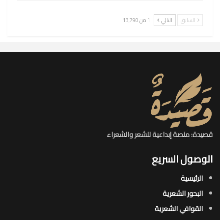
السابق
التالي
1 من 13٬790
قصيدة: منصة إبداعية للشعر والشعراء
الوصول السريع
الرئيسية
البحور الشعرية​
القوافي الشعرية​