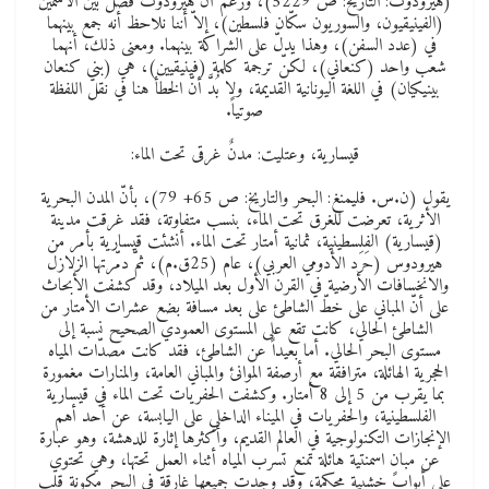
(هيرودوت: التاريخ: ص 5229)، ورغم أن هيرودوت فصل بين الاسمين
(الفينيقيون، والسوريون سكّان فلسطين)، إلاّ أننا نلاحظ أنه جمع بينهما
في (عدد السفن)، وهذا يدلّ على الشراكة بينهما. ومعنى ذلك، أنهما
شعب واحد (كنعاني)، لكنّ ترجمة كلمة (فينيقيين)، هي (بني كنعان
بينيكيان) في اللغة اليونانية القديمة، ولا بُدَّ أنّ الخطأ هنا في نقل اللفظة
صوتياً.
قيسارية، وعتليت: مدنٌ غرقى تحت الماء:
يقول (ن.س. فليمنغ: البحر والتاريخ: ص 65+ 79)، بأنّ المدن البحرية
الأثرية، تعرضت للغرق تحت الماء، بنسب متفاوتة، فقد غرقت مدينة
(قيسارية) الفلسطينية، ثمانية أمتار تحت الماء. أنشئت قيسارية بأمر من
هيرودوس (حَرَد الأدومي العربي)، عام (25ق.م)، ثمّ دمّرتها الزلازل
والانخسافات الأرضية في القرن الأول بعد الميلاد، وقد كشفت الأبحاث
على أنّ المباني على خطّ الشاطئ على بعد مسافة بضع عشرات الأمتار من
الشاطئ الحالي، كانت تقع على المستوى العمودي الصحيح نسبة إلى
مستوى البحر الحالي. أما بعيداً عن الشاطئ، فقد كانت مصدّات المياه
الحجرية الهائلة، مترافقة مع أرصفة الموانئ والمباني العامة، والمنارات مغمورة
بما يقرب من 5 إلى 8 أمتار. وكشفت الحفريات تحت الماء في قيسارية
الفلسطينية، والحفريات في الميناء الداخلي على اليابسة، عن أحد أهم
الإنجازات التكنولوجية في العالم القديم، وأكثرها إثارة للدهشة، وهو عبارة
عن مبانٍ اسمنتية هائلة تمنع تسرب المياه أثناء العمل تحتها، وهي تحتوي
على أبواب خشبية محكمة، وقد وجدت جميعها غارقة في البحر مكونة قلب