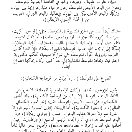
مليلة، تطوان، طنجة… وغيرها، وكلّها في القاعدة الجنوبية للمتوسط.
وتتفرع من البحر الأبيض المتوسط، بحور فرعية، منها: بحر إيجة بين اليونان
وتركيا، والبحر الأدرياتيكي يبن اليونان وإيطاليا، والبحر التيراني، القريب
من (الحذاء النِسْوي الإيطالي).
وهناك أيضاً عدد من الجزر المشهورة في المتوسط، مثل: (قبرص، كريت،
سردينيا، كورسيكا، جزر البليار، رودوس، مالطة). أمّا شمال المتوسط
فتقع دول أوروبا: (إسبانيا، فرنسا، إيطاليا، يوغسلافيا، ألبانيا، اليونان)،
إضافة إلى تركيا.. الخ، بمدنها المتوسطية الشهيرة. وهكذا، فإنّ الشراكة بين
العرب وأوروبا، حول المتوسط، هي شراكة طبيعية، تحكمها دكتاتورية
الجغرافية، وثقافة المتوسط المتشابهة إلى حدّ كبير، وكان يحكمها الصراع
أيضاً.
الصراع على المتوسّط: (… إلاّ بإذنٍ من قرطاجة الكنعانية):
يقول المؤرخون القدامى: (كانت الإمبراطورية الرومانية، لا تجرؤ على
الاغتسال بماء المتوسط، إلاّ بإذن من قرطاجة الكنعانية). وقد أطلق
الكنعانيون على البحر الأبيض المتوسط، لقب: (بحر أمورو الكنعاني
العظيم)، و (البحيرة الكنعانية). أما الرومان (الذين اشتهروا بأنهم قومٌ لا
خبرة لهم ولا معرفة بتقاليد البحر)، حسب (جوفري ريكمان)، فإنّ
البحر المتوسّط هو الذي أتاح المجال الرئيسي لتوسيع الإمبراطورية، حيث
أطلقوا عليه لقب: (بحرنا – mare nostrum)، وأصبح البحر خالياً تماماً
من القراصنة في الفترة من العام (36ق.م)، وحتى القرن الثالث