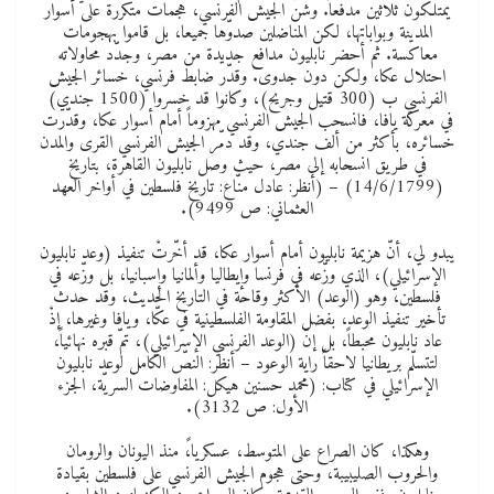
يمتلكون ثلاثين مدفعاً. وشنّ الجيش الفرنسي، هجمات متكررة على أسوار
المدينة وبواباتها، لكن المناضلين صدوّها جميعا، بل قاموا بهجومات
معاكسة. ثم أحضر نابليون مدافع جديدة من مصر، وجدّد محاولاته
احتلال عكا، ولكن دون جدوى. وقدّر ضابط فرنسي، خسائر الجيش
الفرنسي ب (300 قتيل وجريح)، وكانوا قد خسروا (1500 جندي)
في معركة يافا، فانسحب الجيش الفرنسي مهزوماً أمام أسوار عكا، وقدّرت
خسائره، بأكثر من ألف جندي، وقد دمّر الجيش الفرنسي القرى والمدن
في طريق انسحابه إلى مصر، حيث وصل نابليون القاهرة، بتاريخ
(14/6/1799) – (أنظر: عادل منّاع: تاريخ فلسطين في أواخر العهد
العثماني: ص 9499).
يبدو لي، أنّ هزيمة نابليون أمام أسوار عكا، قد أخّرتْ تنفيذ (وعد نابليون
الإسرائيلي)، الذي وزّعه في فرنسا وإيطاليا وألمانيا وإسبانيا، بل وزّعه في
فلسطين، وهو (الوعد) الأكثر وقاحة في التاريخ الحديث، وقد حدث
تأخير تنفيذ الوعد، بفضل المقاومة الفلسطينية في عكّا، ويافا وغيرها، إذْ
عاد نابليون محبطاً، بل إنّ (الوعد الفرنسي الإسرائيلي)، تمّ قبره نهائياً،
لتتسلّم بريطانيا لاحقاً راية الوعود – أنظر: النصّ الكامل لوعد نابليون
الإسرائيلي في كتاب: (محمد حسنين هيكل: المفاوضات السريّة، الجزء
الأول: ص 3132).
وهكذا، كان الصراع على المتوسط، عسكريا،ً منذ اليونان والرومان
والحروب الصليبيبة، وحتى هجوم الجيش الفرنسي على فلسطين بقيادة