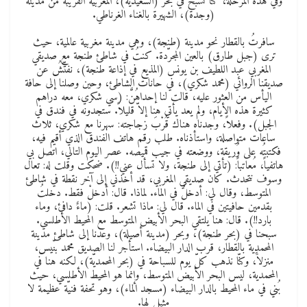
وفي هذه المرحلة، كنّا نسبح في بحر (السعيدية)، المغربية القريبة من مدينة
(وجدة)، الشهيرة بالغناء الغرناطي.
سافرتُ بالقطار نحو مدينة (طنجة)، وهي مدينة مغربية عالمية، حيث
ترى (جبل طارق) بالعين المجرّدة. كنتُ في شاطئ طنجة مع صديقي
المغربي عبد اللطيف بن يونس (المذيع في إذاعة طنجة)، نفتّشُ عن
صديقنا الروائي (محمد شكري)، في حانات الشاطئ، وحين وصلنا إلى حافة
اليأس من العثور عليه، قالت لنا إحداهُنَّ: (سي شكري، معه دراهم
كثيرة هذه الأيام، ولم يعد يأتي هنا إلاّ قليلاً. ستجدونه في فندق في
الجبل). وفعلاً، وجدناه هناك قُرْبَ زجاجته: سهرنا مع شكري، ثلاث
ساعات متواصلة، واستأذناه. طلب رقم هاتف الفندق الذي أقيم فيه،
فكتبتُه على وُريقة، ووضعته في جيب قميصه. عصر اليوم التالي، اتصل بي
هاتفياً، مُعاتباً: (تأتي إلى طنجة، ولا تسأل عني!!). ضحكت وقلت له: تعال
وسوف نتحدث. كان صديقي المغربي، قد أخذني إلى آخر نقطة في شاطئ
المتوسط، وقال لي: أدخلْ في الماء. لماذا. قال: أدخلْ فقط. دخلتُ
بقدمين حافيتين في الماء. قال لي: ماذا تشعر. قلت: (ماءٌ دافئ، وماء
بارد!!). قال: هنا يلتقي البحر الأبيض المتوسط مع المحيط الأطلسي.
سبحنا في (بحر طنجة)، وبحر (مدينة أصيلة)، وعدنا إلى شاطئ مدينة
المحمدية بالقطار، قرب الدار البيضاء. استأجر لنا الصديق محمد بنّيس،
منزلاًَ، وكنّا نذهب كلّ يوم للسباحة في (بحر المحمديّة)، لكنه هنا في
المحمدية، ليس البحر الأبيض المتوسط، وإنما هو المحيط الأطلسي، حيث
بُني في ماء المحيط بالدار البيضاء (مسجد الماء)، وهو تحفة فنيّة عظيمة لا
مثيل لها.