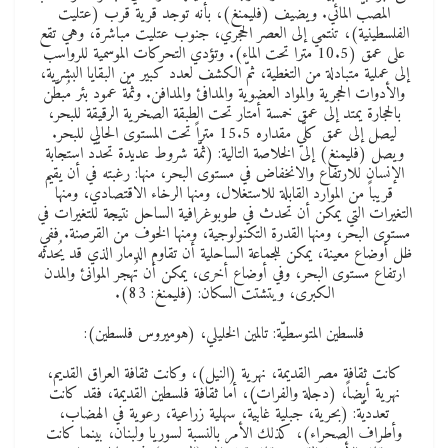
المصبّ المائي. ويضيف (فليمنغ)، بأنه توجد قرية قرب (عتليت
الفلسطينية)، تنتمي إلى العصر الحجري، جنوب عتليت مباشرة، وهي تقع
على عمق (10.5 مترا تحت الماء). وتؤدي التحركات الموسمية للرواسب
إلى عملية متبادلة من التغطية، ثمّ الكشف لعدد كبير من البقايا البشرية،
والأدوات الحجرية والمواد العضوية والمدافئ والمدافن. وثمّة عمود بئر مُبطَّن
بالحجارة يمتد إلى عمق خمسة أمتار تحت الطبقة الصخرية الرقيقة للبحر،
ليصل إلى عمق كلّي مقداره 15.5 متراً تحت المستوى الحالي للبحر.
ويصل (فليمنغ) إلى الخلاصة التالية: (ثمّة شروط عديدة تحدّد استجابة
الإنسان للارتفاع والانخفاض في مستوى البحر، منها: رغبته في أن يقيم
قريباً من الموارد القابلة للاستغلال، ومنها الرخاء الاقتصادي، ومنها
التغيرات التي يمكن أن تحدث في طوبوغرافية الساحل نتيجة للتغيرات في
مستوى البحر، ومنها القدرة التكنولوجية، ومنها الخوف من القرصنة. ففي
ظل أوضاع معينة، يمكن للجماعة الساحلية أن تقاوم الدمار الذي قد يُحدثه
ارتفاع مستوى البحر، وفي أوضاع أخرى، يمكن أن تُهجر الموانئ والمدن
الكبرى، ويتشتت السكان: (فليمنغ: 83).
فلسطين المتوسطيّة: تالمين الخليلي، (هوميروس فلسطين):
كانت ثقافة مصر القديمة، نهرية (النيل)، وكانت ثقافة العراق القديم،
نهرية أيضاً، (دجلة والفرات)، أما ثقافة فلسطين القديمة، فقد كانت
تعدديّة: (بحرية، جبلية غابيّة، سهلية زراعية، رعوية في الهضاب،
وأطراف الصحراء)، كذلك الأمر بالنسبة لسوريا ولبنان، بينما كانت