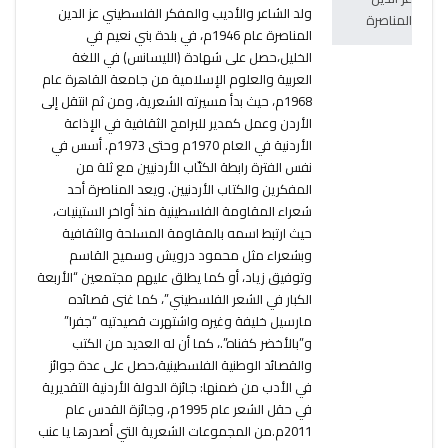
ولد الشاعر والأديب والمفكر الفلسطيني عز الدين
المناصرة عام 1946م، في بلدة بني نعيم في
الخليل،حصل على شهادة (الليسانس) في اللغة
العربية والعلوم الإسلامية من جامعة القاهرة عام
1968م، حيث بدأ مسيرته الشعرية، ومن ثم انتقل إلى
الأردن وعمل كمدير للبرامج الثقافية في الإذاعة
الأردنية في العام 1970م وحتى 1973م. أسس في
نفس الفترة رابطة الكتّاب الأردنيين مع ثلة من
المفكرين والكتاب الأردنيين. ويعد المناصرة أحد
شعراء المقاومة الفلسطينية منذ أواخر الستينيات،
حيث ارتبط اسمه بالمقاومة المسلحة والثقافية
وبشعراء مثل محمود درويش وسميح القاسم
وتوفيق زياد، أو كما يطلق عليهم مجتمعين “الأربعة
الكبار في الشعر الفلسطيني”، كما غنى قصائده
مارسيل خليفة وغيره واشتهرت قصيدتيه “جفرا”
و”بالأخضر كفناه”.، كما أن له العديد من الكتب
والقصائد الوطنية الفلسطينية،حصل على عدة جوائز
في الأدب من ضمنها: جائزة الدولة الأردنية التقديرية
في حقل الشعر عام 1995م، وجائزة القدس عام
2011م.من المجموعات الشعرية التي أصدرها يا عنب