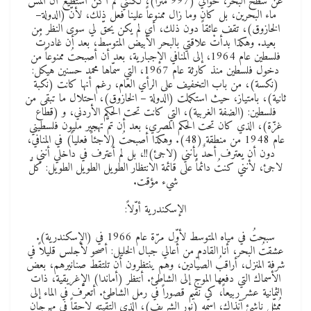
عن سطح البحر، حوالي (997 متراً)، لكنني لم أكن أستطيع أن ألمس
ماء البحرين، بل كان وما زال ممنوعاً علينا فعل ذلك، لأنّ (الدولة–
الخازوق)، تقف عائقاً دون ذلك، أي لم يكن يحقّ لي سوى النظر من
بعيد. وهكذا بدأتْ علاقتي بالبحر الأبيض المتوسط، بعد أن غادرتُ
فلسطين عام 1964، إلى المنافي الإجبارية، بعد أن أصبحتُ ممنوعاً من
دخول فلسطين منذ كارثة عام 1967، التي سمّاها محمد حسنين هيكل:
(نكسة)، من باب التخفيف على الرأي العام، رغم أنها كانت (نكبة
ثانية)، بامتياز، حيث استكملت (الدولة – الخازوق)، احتلال ما تبقى من
فلسطين: (الضفة الغربية)، التي كانت تحت الحكم الأردني، و (قطاع
غزّة)، الذي كان تحت الحكم المصري، بعد أن تمَّ تهجير مليون فلسطيني
عام 1948 من منطقة (48). وهكذا أصبحتُ (لاجئاً فعلياً) في المنافي،
دون أن يعترف أحدٌ بأنني (لاجئ)!!، بل لم أعترف في داخلي أنني
لاجئ، لأنني كنتُ دائماً على قائمة الانتظار الطويل الطويل الطويل: كلُّ
شيء مؤقت.
الإسكندرية أوّلاً:
سبحتُ في مياه المتوسط لأوّل مرّة عام 1966 في (الإسكندرية).
عشقتُ البحر، أنا القادم من أعالي جبال الخليل: أصحو لأجلس قليلاً في
شرفة المنزل، أراقبُ الصيّادين، وهم ينتظرون أن تلتقط صنانيرهم، بعض
الأسماك التي دفعها الموج إلى الشاطئ. أنتظر (أماندا) الإغريقية، ذات
الثمانية عشر ربيعاً، كي نقيم قصوراً في رمل الشاطئ. أتعرَّف في الماء إلى
مُمثّل ناشئ آنذاك، اسمه (نور الشريف)، الذي التقيته لاحقاً في مهرجان