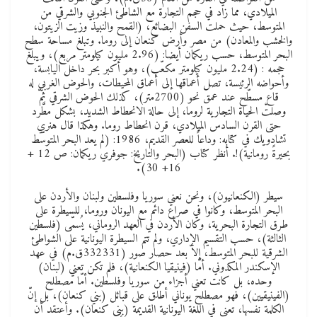
الميلادي، مما زاد في حجم التجارة مع الشاطئ الجنوبي والشرقي من
المتوسط، حيث حملت السفن البضائع، (القمح والنبيذ وزيت الزيتون،
والخشب والمعادن) من مصر وأرض كنعان إلى روما. وتبلغ مساحة سطح
البحر المتوسط، حسب ريكمان أيضا: (2.96 مليون كيلومتر مربع)، ويبلغ
حجمه : (2.24 مليون كيلومتر مكعّب)، وهو أكبر بحر داخل اليابسة،
وأحواضه الرئيسة، تصل أعماقها إلى أعماق المحيطات، والحوض الغربي له
قاع مسطّح عند عمق نحو (2700متر)، كذلك الحوض الشرقي ثمّ
وصلتْ الحياة التجارية لروما، إلى حالة الانحطاط الشديد، بشكل مطَّرد
حتى القرن السادس الميلادي، قرن انحطاط روما. وهكذا قال هنري
تشادويك في كتابه: وداعاً للعصر القديم، 1986: (لم يعد البحر المتوسّط
بحيرةً رومانية)!. أنظر كتاب (البحر والتاريخ: جوفري ريكمان: ص 12 +
16+ 30).
سيطر (الكنعانيون)، ونحن نعني سوريا وفلسطين ولبنان والأردن على
البحر المتوسط، وكانوا في صراع دائم مع اليونان وروما، للسيطرة على
طرق التجارة البحرية، وكان الأردن في العهد الروماني، يُسمّى (فلسطين
الثالثة)، حسب التقسيم الإداري، ولم تتم السيطرة اليونانية على الشواطئ
الشرقية للبحر المتوسط، إلاّ بعد حصار صور (332331ق.م) في عهد
الإسكندر المكدوني. أمّا (فينيقيا الكنعانية)، فلم تكن تعني (لبنان)
وحده، بل كانت تعني أجزاء من سوريا وفلسطين. أمّا مصطلح
(الفينيقيين)، فهو مصطلح يوناني أطلق على قبائل (بني كنعان)، بل إنّ
الكلمة نفسها، تعني في اللغة اليونانية القديمة (بني كنعان). وأعتقد أن