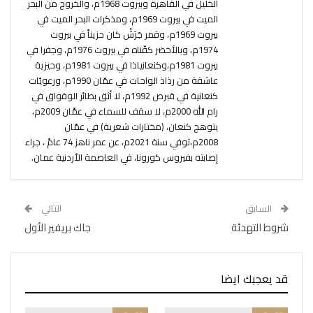
الخليل في القاهرة وبيروت 1968م، والخروج من البحر
الميت في بيروت 1969م، ومذكرات البحر الميت في
بيروت 1969م، وقمر جَرَشْ كان حزيناً في بيروت
1974م، وبالأخضر كفّناه في بيروت 1976م، وجفرا في
بيروت 1981م،وكنعانياذا في بيروت 1981م، وحيزية
عاشقة من رذاذ الواحات في عمّان 1990م، ورعويّات
كنعانية في قبرص 1992م، لا أثق بطائر الوقواق في
رام الله 2000م، لا سقف للسماء في عمَّان 2009م،
يتوهج كنعان، (مختارات شعرية) في عمّان
2008م،توفي سنة 2021م، عن عمر ناهز 74 عامً ، جراء
إصابته بفيروس كورونا، في العاصمة الأردنية عمان.
السابق
التالي
شروط التهدئة
جاك بريفير الأول
قد يعجبك ايضا