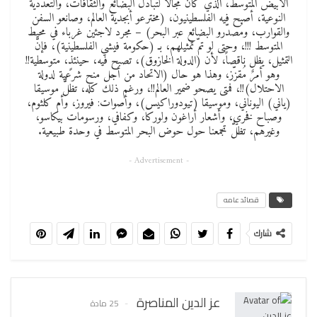
الأبيض المتوسط، الذي كان مجالاً لتبادل البضائع والثقافات، والتعدديّة
النوعية، أصبح فيه الفلسطينيون، (مخترعو أبجدية العالم، وصانعو السفن
والقوارب، ومُصدّرو البضائع عبر البحر) – مجرد لاجئين غرباء في محيط
المتوسط !!!، وحتى لو تمّ تمثيلهم، بـ (حكومة فيشي الفلسطينية)، فإنّ
التمثيل، يظل ناقصاً، لأن (الدولة الخازوق)، تصبح فيه، حينئذٍ، متوسطية!!
وهو أمرٌ مُقزّز، وهذا هو حال (الاتحاد من أجل منح شرعية لدولة
الاحتلال)!!، فمتى يصحو ضمير العالم!!، ورغم ذلك كله، تظلُّ موسيقا
(ياني) اليوناني، وموسيقا (تيودوراكيس)، وأصوات: فيروز، وأم كلثوم،
وصباح فخري، وأشعار أراغون ولوركا، وكفافي، ورسومات بيكاسو،
وغيرهم، تظلُّ تجمعنا حول حوض البحر المتوسط في وحدة طبيعية.
- Advertisement -
قصائد عامه
شارك
عز الدين المناصرة
25 مادة