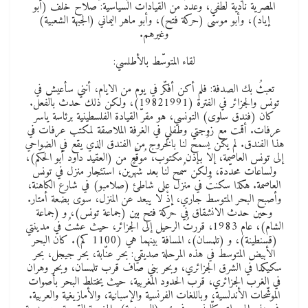
المصرية نادية لطفي، وعددٌ من القيادات السياسية: صلاح خلف (أبو
إياد)، وأبو موسى (حركة فتح)، وأبو ماهر اليماني (الجبهة الشعبية)
وغيرهم.
لقاء المتوسّط بالأطلسي:
تعبثُ بك الصدفة: فلم أكن أفكّر في يوم من الايام، أنني سأعيش في
تونس والجزائر في الفترة (19821991)، ولكن ذلك حدث بالفعل.
كان (فندق سلوى) التونسي، هو مقرّ القيادة الفلسطينية برئاسة ياسر
عرفات. أقمت مع زوجتي وطفلي في الغرفة الملاصقة لمكتب عرفات في
هذا الفندق. لم يكن يُسمح لنا بالخروج من الفندق الذي يقع في الضواحي
إلى تونس العاصمة، إلا بإذن مكتوب، مُوقَّعٍ من (العقيد داود أبو الحكم)،
ولساعات محدّدة، ولكن سُمح لنا بعد شهرين، استئجار منزل في تونس
العاصمة. هكذا سكنتُ في منزل على شاطئ (صلامبو) في شارع الكاهنة،
وأصبح البحر المتوسط جاري، إذْ لا يبعد عن المنزل، سوى بضعة أمتار.
وحين حدث الانشقاق في حركة فتح بين (جماعة تونس)، و (جماعة
الشام)، عام 1983، قررتُ الرحيل إلى الجزائر، حيث عشتُ في مدينتي
(قسنطينة)، و (تلمسان)، المسافة بينهما هي (1100 كم). كان البحر
الأبيض المتوسط في هذه المرحلة صديقي: بحر عنّابة، بحر جيجل، بحر
سكيكدا في الشرق الجزائري، وبحر بني صاف قرب تلمسان، وبحر وهران
في الغرب الجزائري، قرب الحدود المغربية، حيث يختلط البحر بأصوات
الموشّحات الأندلسية، وباللغات الفرنسية والإسبانية، والأمازيغية والعربية.