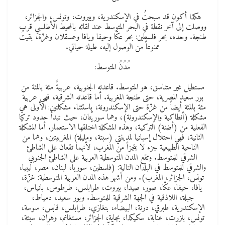
هكذا أكون قد سبحتُ في الإسكندرية، وبيروت، وتونس، والجزائر،
ووصلت إلى آخر نقطة في البحر المتوسط عند لقائه بالمحيط الأطلسي قرب
طنجة. وحده، بحر فلسطين: بحر عكّا وحيفا ويافا وعسقلان وغزّة، بقيتُ
ممنوعاً من الوصول إليه، طيلة حياتي.
مُدُنُ المتوسط:
مستطيل غير متناسق، هو المتوسط. قاعدته الجنوبية، عربيةٌ مئة بالمئة من
بور سعيد المصرية، حتى طنجة المغربية. أما قاعدته الشرقية، فهي عربية
مئة بالمئة أيضاً من غزّة حتى الإسكندرونة، باستثناء مشكلتين: الأولى هي
مشكلة (أنطاكية والإسكندرونة)، وهما سوريّتان، حيث تبدأ حدود تركيا
الفعلية من (أضنة) التركية، وهذه المشكلة اختلقها الاستعمار. أما المشكلة
الثانية، فهي احتلال إسبانيا لمدينتي (سبتة، ومليلة) المغربيتين، وهما من
الناحية الطبيعية جزء لا يتجزأ من المغرب، لأنهما تقعان على الشاطئ
الشرقي للمتوسط. وتقع المدن المتوسطية العربية على الشاطئ الجنوبي
والشرقي للمتوسط في البلدان التالية: (فلسطين، سوريا، لبنان، مصر، ليبيا،
تونس، الجزائر، المغرب). ومن أشهر هذه المدن العربية المتوسطية: غزّة،
يافا، حيفا، عكّا، صور، صيدا، بيروت، طرابلس، طرطوس، بانياس،
جبلة، اللاذقية في الجهة الشرقية للمتوسط. وبور سعيد، دمياط،
الإسكندرية، طبرق، درنة، البيضاء، بنغازي، طرابلس، قابس، سوسة،
تونس، بنزرت، عنّابة، سكيكدا، بجاية، الجزائر، مستغانم، وهران، سبتة،