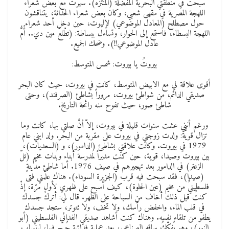
سبحتُ في منطقتي البحرية المفضّلة (المنتزه). سهرتُ مع بعض شعراء
اللهجة المصرية في مقهى شعبي، وكان بعض شعراء الحداثة، يتناقشون
حول مصطلح (المعادل الموضوعي) لإليوت، حين دخل أحد شعراء
اللهجة البسطاء، فاستمع إلى الحوار، وتساءل ببساطة: (تطْلعْ مين دي.. أُمُّ
عادل الموضوعي!!). وضحك الجميع.
بيروتُ يا بيروت: شمس المتوسط:
أقوى علاقة لي مع الابيض المتوسط، كانت في بيروت، حيث كان البحر
صديقي الدائم، من شواطئ بيروت، مروراً بشاطئ (الصرفند)، وحتى
شاطئ صور، حيث تفوح منه رائحة التاريخ.
ورغم أنني عشت سنوات قليلة في بيروت، إلاّ أنَّ صلتي بها، كانت وما
تزال قويّة: ولدت زوجتي في بيروت على مقربة من البحر. ولد ابني عام
1979 في بيروت. وكانت علاقتي بشاطئ (الدامور)، و (السعديات)،
بين بيروت وصيدا، قوية، حين كنت مديراً لمدرسة أبناء وبنات مخيم (تلّ
الزعتر) في الدامور بعد تهجيرهم في صيف 1976. أما شاطئ مدينة
(صيدا)، فقد سبحت فيه قرب (الجزيرة السوداء). هناك علَّمني فتىً
فلسطينيٌ من مخيم (عين الحلوة)، كيف أسبح على ظهري لأول مرّة، إذْ
كنتُ قبل ذلك أخاف من السباحة على الظهر. قال لي: أتركْ جسدك
في قلب الماء، واخفض رأسك، ولا تخف، ولا تتوتر، ستجد جسدك
يطفو من تلقاء نفسه. وهناك كنت أشاهد صديقي الفدائي الفلسطيني (أبو
النور)، وهو يُفكّكُ ساقه الصناعي، بعد عملية فدائية جُرح فيها، لينساب