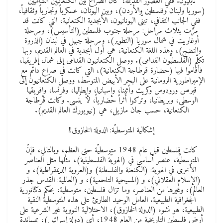
نابليون. ففي العصور القديمة، كان الصراع بين الكنعانيين الشاميين
(سوريا ولبنان وفلسطين والأردن)، وبين اليونان، عسكرياً وتجارياً وثقافياً،
ففي الجانب الثقافي، تبنّى اليونانيون، الأبجدية الكنعانية، التي كانت قد
مرّت بثلاث مراحل: مرحلة جنوب فلسطين (التأسيس)، ومرحلة
أوغاريت في شمال سوريا (التطوير)، ومرحلة جُبيل في لبنان (الذروة
والنضج)، وهذه اللغة الكنعانية، هي أول أبجدية في العالم القديم، وبها
تكلّم (الفلسطيُّون القدامى). ووصل الكنعانيون القدامى إلى شمال إفريقيا،
فأقاموا فيها (حضارة قرطاجة الكنعانية)، التي كانت في صراع دائم مع
الإمبراطورية الرومانية على البحر الأبيض المتوسط، ووصل الكنعانيون إلى
قبرص ورودوس وكريت وأثينا، وإسبانيا، وإيطاليا، وفرنسا، وإفريقيا
الوسطى، وبريطانيا، وتركوا أثراً حضارياً، لا يُنسى. وكانت قرطاجة
الكنعانية، حسب جان مازيل، هي (نيويورك العالم القديم).
إشكالية المتوسطيّة: الدولة الخازوق!!
كانت فلسطين قبل عام 1948 متوسطيّة حتى العظم، وبالتالي، فإنّ
المتوسطيَّة، عنصر أساسي في (الهويّة الفلسطينية)، مثلها مثل العناصر
الأخرى في الهوية: (الكنعنة والفلسطنة) و(العروبة الديمقراطية)، و
(الإسلام العقلاني)، و (المسيحية التلحمية)، و (العالمية: القدس جذر
العالم)، وغيرها من العناصر، وما تزال فلسطين، متوسطية، بحكم دكتاتورية
الجغرافية الطبيعية. العامل الوحيد الطارئ على هذه المتوسطية النقية
الطبيعية، هو نشوء (الدولة الخازوق)، الاحتلالية النووية غير الشرعية على
أرض فلسطين التاريخية من العام 1948، أي (دولة إسرائيل)، بمساندة