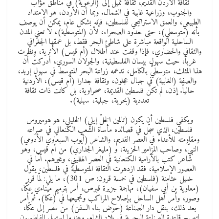
ثقافة الأردن القديم، ثقافة تميل إلى (الرعوية) في مناطق مؤاب
والجنوب، وزراعية غابية في الشمال. وبما أن الأردن، هو الامتداد
الطبيعي، والعمق الاستراتيجي لفلسطين، فإنه بشكل عام، يمكن أن يوصف
بأنه (متوسطي)، حتى حدود الصحراء، لأن (المتوسطية)، لا تعني المدن
الساحلية الواقعة مباشرة على شاطئ البحر فقط، بل عمقها الجغرافي
والثقافي والحضاري، فإذا وقفتَ عند أطلال (أم قيس) الأثرية، ونظرت
غرباً، حيث سهول بيسان الفلسطينية، والجولان السوري، أدركتَ أن
هذا المثلث، متوسطيٌّ بالكامل، تدعمه زراعة البحر المتوسط في سهول إربد،
والصفة (الغابية) في جبال عجلون، وثقافة جدارا (أم قيس)، الأردنية
حالياً. إذن، لم تكن فلسطين القديمة، صحراوية، بل كانت ذات ثقافة
تعددية (بحرية، جبلية، سهلية).
ويكفي فلسطين أن يكون (تالمين الخلّ إيلي) الخليلي، هو هوميروس
فلسطين، الذي سجّل في قصائده مأساة الشعب الكنعاني في صراعه
ومقاومته للأعداء في العصر القديم، والشاعر (أيّوب السبعاويّ الأدومي)
النبيّ، وصاحب المزامير الحزينة، و (مليغر الجداري) من أم قيس، وهو
شاعر كتب بالآرامية الكنعانية في العصر الهلليني، وغيرهم. أمّا في
العصور الإسلامية، فقد ازدهرت الثقافة المتوسطية في فلسطين، يقول
خليل عثامنة (فلسطين في خمسة قرون: ص 301)، ما يلي: لمّا قرر
(معاوية بن أبي سفيان)، مهاجمة جزيرة قبرص، أمر بترميم ميناءي عكّا،
وصور، وأمر أهل الساحل بإصلاح المراكب وتجميعها في (عكا). ثمّ أمر
بعد ذلك، بنقل دار الصناعة (حوض بناء السفن) من مصر إلى عكّا،
لتصبح قاعدة الصناعة البحرية في بلاد الشام. وعندما استولى الفاطميون