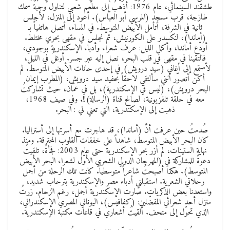
طشقند السينمائي، عام 1976: أذهبُ إلى مطعم شعبي لتناول وجبة سمك
طازجة، قرب مسجد (المرسي أبو العبّاس). أعود إلى المنزل، لأجلس
ثانية في الشرفة، أتأمل الأبيض المتوسط. في المساء، أتصل هاتفياً بـ
(أماندا)، لنكسدر على الكورنيش، ثمّ نجلس في مقهى بحري مختلط.
أودّع أماندا، وأكمل الليل: عرف شعراء وأدباء الإسكندرية بوجودي،
فالتقينا في مقهى في قلب البحر، نصل إليه عبر جسر. أوغلُ في الليل،
لأستمع إلى أغاني (سيّد درويش) في إحدى حانات الأبيض المتوسط. لم
أكن أتصوّر أنني سألتقي لاحقاً بحفيد سيد درويش، (المطرب إيمان
البحر درويش)، (ليس في الإسكندرية)، بل في عمّان، حيث تشاركتُ
معه في حلقة تلفزيونية، لصالح قناة (الرسالة)!!. وفي صيف 1968،
ذهبت إلى الإسكندرية، التي تعني لي : البحر.
صُدمتُ حين عرفت أنَّ (أماندا)، قد هاجرت مع أسرتها إلى أستراليا.
كان البحر الأبيض المتوسط، شاهداً على خفقات القلوب المحترقة. ومنذ
نهاية الستينات، لم أزر بحر الإسكندرية حتى عام 2003: فجأةً، تلقيتُ
دعوةً للمشاركة في (المهرجان الدولي الشعري الأوّل لشعراء البحر الأبيض
المتوسط). هكذا أصبحتُ شاعراً متوسطياً. كانت تلك الرحلة من أجمل
رحلاتي الشعرية. استقبلني أدباء مصر والإسكندرية بترحاب شديد،
واستعدنا بعض الذكريات. صارت الإسكندرية أجمل، رغم الزحام. زرتُ
منزل أحد شعرائي المفضّلين: (كفافيس)، اليوناني المصري الإسكندراني،
الذي تحوّل إلى متحف. ألقيتُ أشعاري في قاعات مكتبة الإسكندرية.