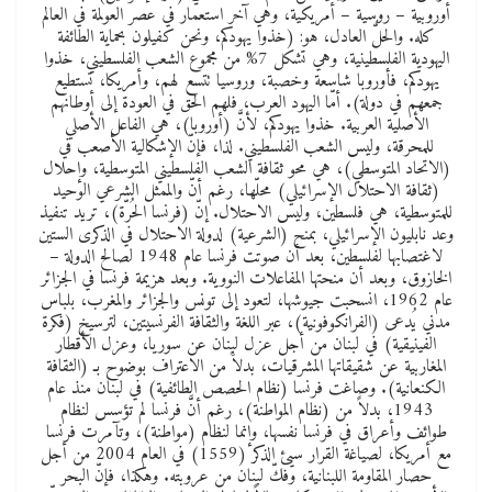
أوروبية – روسية – أمريكية، وهي آخر استعمار في عصر العولمة في العالم
كله. والحلُّ العادل، هو: (خذوا يهودكم، ونحن كفيلون بحماية الطائفة
اليهودية الفلسطينية، وهي تشكل 7% من مجموع الشعب الفلسطيني، خذوا
يهودكم، فأوروبا شاسعة وخصبة، وروسيا تتسع لهم، وأمريكا، تستطيع
جمعهم في دولة). أمّا اليهود العرب، فلهم الحق في العودة إلى أوطانهم
الأصلية العربية. خذوا يهودكم، لأنَّ (أوروبا)، هي الفاعل الأصلي
للمحرقة، وليس الشعب الفلسطيني. لذا، فإنّ الإشكالية الأصعب في
(الاتحاد المتوسطي)، هي محو ثقافة الشعب الفلسطيني المتوسطية، وإحلال
(ثقافة الاحتلال الإسرائيلي) محلّها، رغم أنّ والممثل الشرعي الوحيد
للمتوسطية، هي فلسطين، وليس الاحتلال. إنّ (فرنسا الحُرّة)، تريد تنفيذ
وعد نابليون الإسرائيلي، بمنح (الشرعية) لدولة الاحتلال في الذكرى الستين
لاغتصابها لفلسطين، بعد أن صوتت فرنسا عام 1948 لصالح الدولة –
الخازوق، وبعد أن منحتها المفاعلات النووية. وبعد هزيمة فرنسا في الجزائر
عام 1962، انسحبت جيوشها، لتعود إلى تونس والجزائر والمغرب، بلباس
مدني يُدعى (الفرانكوفونية)، عبر اللغة والثقافة الفرنسيتين، لترسيخ (فكرة
الفينيقية) في لبنان من أجل عزل لبنان عن سوريا، وعزل الأقطار
المغاربية عن شقيقاتها المشرقيات، بدلاًَ من الاعتراف بوضوح بـ (الثقافة
الكنعانية). وصاغت فرنسا (نظام الحصص الطائفية) في لبنان منذ عام
1943، بدلاً من (نظام المواطنة)، رغم أنَّ فرنسا لم تؤسس لنظام
طوائف وأعراق في فرنسا نفسها، وإنما لنظام (مواطنة)، وتآمرت فرنسا
مع أمريكا، لصياغة القرار سيئ الذكر (1559) في العام 2004 من أجل
حصار المقاومة اللبنانية، وفكّ لبنان من عروبته. وهكذا، فإنّ البحر