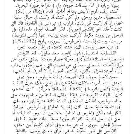
بليونة ومهارة في الماء لمسافات طويلة. وفي (استراحة صور) البحرية،
كنت أرقب الموج الأبيض يتدافع أمامنا، قادماً (ربَّما!!) من (عكّا)
الفلسطينية، مدينة زوجتي. ولم أكن كنتُ قد ركبتُ في حياتي سفينة
ضخمة، إذْ قد ركبتُ قبل ذلك، قوارب في نهر النيل في القاهرة، تلك التي
كانت تأخذنا نحو (القناطر الخيرية)، لكنّ الصدفة تجبرني هذه المرّة على
الرحيل من بيروت مكرهاً، لأركب سفينة يونانية، اسمها (شمس المتوسط)
من ميناء بيروت إلى ميناء (طرطوس) السوري، بتاريخ (1/9/1982)
في نهاية حصار بيروت، الذي عشته كاملاً، في إطار منظمة التحرير
الفلسطينية. استدعاني الشهيد (العميد سعد صايل)، قائد القوات
الفلسطينية – اللبنانية المشتركة في معركة حصار بيروت، بصفتي مندوباً عن
مركز الأبحاث الفلسطيني، وسألني عن الجهات التي يرغب زملائي الذهاب
إليها. أجبته: الجزائر، واليمن، باستثنائي شخصياً، إذْ لا أعرف أين أذهب،
وحين لاحظ حيرتي، قال: أنصحك بسفينة طرطوس، وحين تصل
دمشق، تتدبّر أمرك. ولاقت الفكرة هوىً في نفسي. هكذا حملتْ السفينة
اليونانية (شمس المتوسط) (682 فدائياً وطفلاً وامرأة)، كنتُ أحدهم.
كانت الطائرات الفرنسية تطير فوقنا، تراقب السفينة من ميناء بيروت حتى
ميناء طرطوس. انطلقت السفينة في الساعة الثانية عشرة ظهراً، ووصلت
في التاسعة مساءً، حيث كانت (شبابيك الحلوة) في طرطوس، مضاءةً
بالكهرباء، ولكنّ (الحرس في الميناء)، منعنا من أن نبوسَ الشبابيك، أو
حتى أن ندخل المدينة. كانوا قد جهّزوا سبعة باصات ضخمة لنقلنا إلى
معسكر للجيش السوري، يقع على بعد حوالي ثلاثين كيلومتراً من دمشق.
كان معي على ظهر السفينة الشاعر العراقي سعدي يوسف، والفنانة