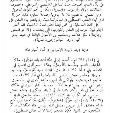
على بلاد الشام، أصبحت مدن الساحل الفلسطيني، المتوسطي، وخصوصاً،
عسقلان، ويافا، وأرسوف، وقيسارية، وعكا من أهم القواعد البحرية.
ومن الطبيعي أن تصبح الملاحة البحرية وصناعة السفن، تقليداً متوارثاً
لدى أبناء الشعب الفلسطيني في المدن الساحلية. ولم يقتصر بناء السفن على
أهل المدن الساحلية، بل شمل أيضاً أهالي المدن الداخلية، فقد أشار
الجغرافيون العرب إلى السفن والقوارب، التي يستخدمها (فلاّحو فلسطين
وتجّارها)، لنقل غلالهم وبضائعهم بين الأسواق الواقعة في محيط البحر
الميت، وعلى شواطئ بحيرية طبرية).
هزيمة (وعد نابليون الإسرائيلي)، أمام أسوار عكا:
في (9/1/ 1799م)، أصبح (والي عكّا: أحمد باشا الجزّار)، حاكماً
لطرابلس الشام، ومقاطعة يافا وغزّة. وهكذا أصبح أقوى شخصية في
المنطقة. وفي شباط 1799، تقدمت الحملة الفرنسية باتجاه غزّة وأسدود
والرملة، وحاصر الجيش الفرنسي يافا، واحتلها في آذار 1799، بعد
مقاومة شعبية عنيفة، وارتكب الفرنسيون مذبحة كبرى في يافا، حيث
ذبحوا ألفي أسير، وقيل: أربعة آلاف أسير. وقد أشار نابليون في مذكراته
بأن ما فعله في يافا، (كان وصمة عار في تاريخه العسكري). وتقدّم الجيش
الفرنسي، نحو عكّا، بتاريخ (18/3/1799)، وحاصرها حتى تاريخ
(22/5/1799)، أي حوالي (64 يوماً). وكانت عكا محاطة بسور منيع
وأبراج وخندق غميق عريض، وتنقل المياه إليها من قناة محكمة البناء. أما
المدافعون عن المدينة، فكان عددهم (ستة آلاف مقاتل فلسطيني)،