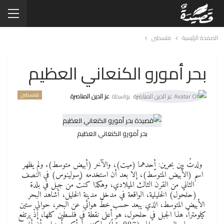
الصفحة الرئيسية
فلسطين
بحر أمورو الكنعاني العظيم
فلسطين
بواسطة
عز الدين المناصرة
بحر أمورو الكنعاني العظيم
ولدتُ بين بحرين: أحدهما (ميت)، والآخر (أبيض متوسط). ولم يظهر
اسم (الأبيض المتوسّط)، إلا بعد أن استخدمه (سولينوس) في النصف
الثاني من القرن الثالث الميلادي، وهكذا كنتُ من جبل في بلدة
(حلحول) الخليلية، الواقعة في مدخل مدينة الخليل، أشاهد البحر
الأبيض المتوسط، الذي يبعد حسب خطّ هوائي عن البحر، حوالي ستين
كيلومتراً. هذا الجبل في حلحول، هو أعلى نقطة في فلسطين كلها، إذْ يرتفع