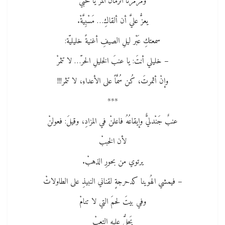
وَمَرْمَرَنا الزمانُ المرُّ يا حبّي
يعزُّ عليَّ أن ألقاكِ… مَسْبِيَّةْ.
سمعتكِ عَبْر ليلِ الصيفِ أغنيةً خليليّة:
– خليلي أنتَ: يا عنبَ الخليلِ الحرّ… لا تثمرْ
وإنْ أثمرتَ، كُن سُمَّاً على الأعداءِ، لا تثمر!!!
***
عنبٌ جَنْدليٌّ وإيقاعُهُ فاعلنْ ﻓﻲ المزادِ، وقيلَ: فعولنْ
لأن الخببْ
يرتوي من بحورِ الذهبْ.
– فيمشي الهُوينا كدحرجةٍ لقناني النبيذِ على الطاولاتْ
ﻭﻓﻲ بيتَ لحمَ التي لا تنامْ
يَحِلُّ عليه التعبْ