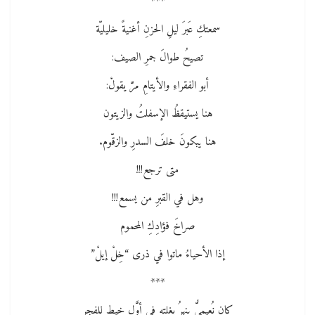
***
سمعتكِ عَبرَ ليلِ الحزنِ أغنيةً خليليّة
تصيحُ طوالَ جمرِ الصيف:
أبو الفقراءِ والأيتامِ مرَّ يقولْ:
هنا يستيقظُ الإسفلتُ والزيتون
هنا يبكونَ خلفَ السدرِ والزقّوم.
متى ترجع!!!
وهل ﻓﻲ القبرِ من يسمع!!!
صراخَ فؤادِكِ المحموم
إذا الأحياءُ ماتوا ﻓﻲ ذرى “خِلْ إيلْ”
***
كان نُعيميُّ ينهرُ بغلته ﻓﻲ أوَّلِ خيطٍ للفجر