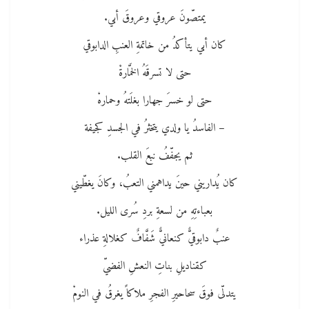
يمتصّونَ عروقي وعروقَ أﺑﻲ.
كان أﺑﻲ يتأكدُ من خاتمةِ العنبِ الدابوقي
حتى لا تسرقَهُ الخمَّارةْ
حتى لو خسرَ جهارا بغلَتهُ وحمارهْ
– الفاسدُ يا ولدي يتخثرُ ﻓﻲ الجسدِ كجيفة
ﺛﻢ يجفّفُ نبعَ القلب.
كان يُداريني حينَ يداهمني التعبُ، وكانَ يغطّيني
بعباءتِهِ من لسعةِ بردِ سُرى الليل.
عنبٌ دابوقيٌّ كنعانيٌّ شَفَّافٌ كغلالةِ عذراء
كقناديلِ بناتِ النعشِ الفضيّ
يتدلّى فوقَ سحاحيرِ الفجرِ ملاكاً يغرقُ ﻓﻲ النومْ