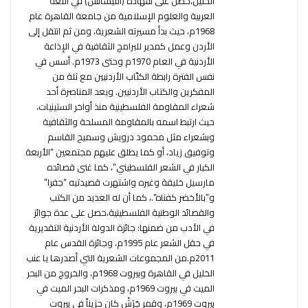
الخليل،حصل على شهادة (الليسانس) في اللغة
العربية والعلوم الإسلامية من جامعة القاهرة عام
1968م، حيث بدأ مسيرته الشعرية، ومن ثم انتقل إلى
الأردن وعمل كمدير للبرامج الثقافية في الإذاعة
الأردنية في العام 1970م وحتى 1973م. أسس في
نفس الفترة رابطة الكتّاب الأردنيين مع ثلة من
المفكرين والكتاب الأردنيين. ويعد المناصرة أحد
شعراء المقاومة الفلسطينية منذ أواخر الستينيات،
حيث ارتبط اسمه بالمقاومة المسلحة والثقافية
وبشعراء مثل محمود درويش وسميح القاسم
وتوفيق زياد، أو كما يطلق عليهم مجتمعين “الأربعة
الكبار في الشعر الفلسطيني”، كما غنى قصائده
مارسيل خليفة وغيره واشتهرت قصيدتيه “جفرا”
و”بالأخضر كفناه”.، كما أن له العديد من الكتب
والقصائد الوطنية الفلسطينية،حصل على عدة جوائز
في الأدب من ضمنها: جائزة الدولة الأردنية التقديرية
في حقل الشعر عام 1995م، وجائزة القدس عام
2011م.من المجموعات الشعرية التي أصدرها يا عنب
الخليل في القاهرة وبيروت 1968م، والخروج من البحر
الميت في بيروت 1969م، ومذكرات البحر الميت في
بيروت 1969م، وقمر جَرَشْ كان حزيناً في بيروت