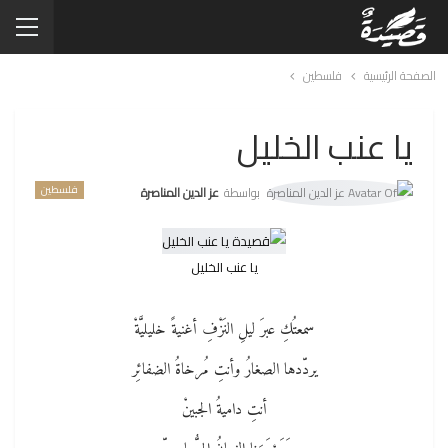
الصفحة الرئيسية
فلسطين
يا عنب الخليل
فلسطين
بواسطة
عز الدين المناصرة
يا عنب الخليل
سمعتُكِ عبرَ ليلِ النَزْفِ أغنيةً خليليَّةْ
يردّدها الصغارُ وأنتِ مُرخاةُ الضفائِر
أنتِ داميةُ الجبينْ