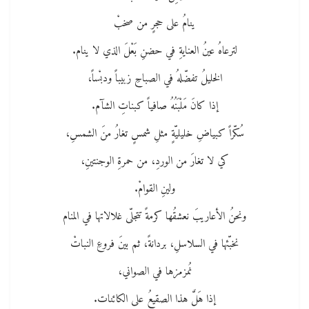
ينامُ على حجرٍ من صخبْ
لترعاهُ عينُ العنايةِ ﻓﻲ حضنِ بَعْلَ الذي لا ينام.
الخليلُ تفضّلهُ ﻓﻲ الصباحِ زبيباً ودبْساً،
إذا كانَ مَلْبَنُهُ صافياً كبناتِ الشآم.
سُكّراً كبياضِ خليليّةٍ مثلِ شمسٍ تغارُ منَ الشمسِ،
كي لا تغارَ من الوردِ، من حمرةِ الوجنتينِ،
ولينِ القوامْ.
ونحنُ الأعاريبَ نعشقُها كرمةً تتجلّى غلالاتها ﻓﻲ المنام
نخبّئها ﻓﻲ السلاسلِ، بردانةً، ﺛﻢ بينَ فروعِ النباتْ
نُمزمزها ﻓﻲ الصواني،
إذا هَلَّ هذا الصقيعُ على الكائنات.