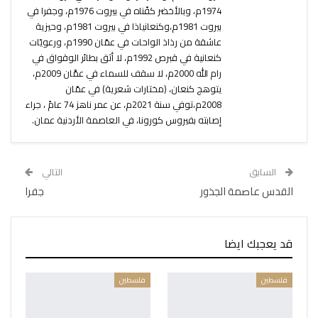
1974م، وبالأخضر كفّناه في بيروت 1976م، وجفرا في
بيروت 1981م،وكنعانياذا في بيروت 1981م، وحيزية
عاشقة من رذاذ الواحات في عمّان 1990م، ورعويّات
كنعانية في قبرص 1992م، لا أثق بطائر الوقواق في
رام الله 2000م، لا سقف للسماء في عمَّان 2009م،
يتوهج كنعان، (مختارات شعرية) في عمّان
2008م،توفي سنة 2021م، عن عمر ناهز 74 عامً ، جراء
إصابته بفيروس كورونا، في العاصمة الأردنية عمان.
السابق
التالي
القدس عاصمة الجذور
جفرا
قد يعجبك ايضا
فلسطين
فلسطين