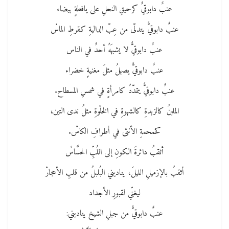
عنبٌ دابوقيٌ كرحيقِ النحلِ على يافطةٍ بيضاء
عنبٌ دابوقيٌّ يتدلّى من عِبّ الداليةِ كقرطِ الماسْ
عنبٌ دابوقيٌّ لا يشبهَهُ أحدٌ ﻓﻲ الناس
عنبٌ دابوقيٌّ يصهلُ مثلَ مغنيةٍ خضراء
عنبٌ دابوقيٌّ يتمدّدُ كامرأةٍ ﻓﻲ شمسِ المسطاح.
الملبنُ كالزبدةِ كالشهوةِ ﻓﻲ الخلْوةِ مثلُ ندى التين،
كحمحمةِ الأنثى ﻓﻲ أطرافِ الكاسْ.
أثقبُ دائرةَ الكونِ ﺇﻟﻰ اللُبِّ الحسَّاسْ
أثقبُ بالإزميلِ الليلَ، يناديني البُلبلُ من قلبِ الأحجارْ
ليغنّي لقبورِ الأجداد
عنبٌ دابوقيٌّ من جبلِ الشيخ يناديني: