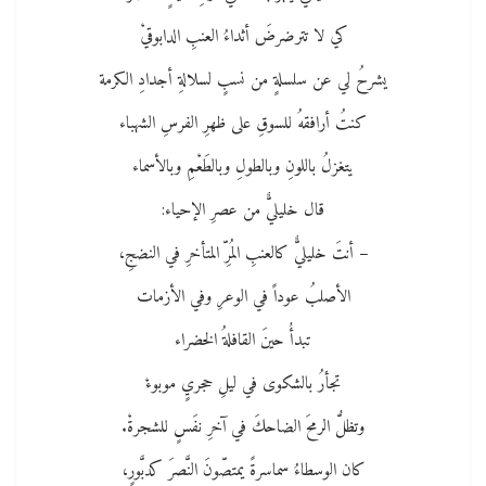
كي لا تترضرضَ أثداءُ العنبِ الدابوقيْ
يشرحُ ﻟﻲ عن سلسلةٍ من نسبٍ لسلالةِ أجدادِ الكرمة
كنتُ أرافقهُ للسوقِ على ظهرِ الفرسِ الشهباء
يتغزلُ باللونِ وبالطولِ وبالطَعْمِ وبالأسماء
قال خليليٌّ من عصرِ الإحياء:
– أنتَ خليليٌّ كالعنبِ المُرِّ المتأخرِ ﻓﻲ النضجِ،
الأصلبُ عوداً ﻓﻲ الوعرِ ﻭﻓﻲ الأزمات
تبدأُ حينَ القافلةُ الخضراء
تجأرُ بالشكوى ﻓﻲ ليلِ حجريٍ موبوءْ
وتظلُّ الرمحَ الضاحكَ ﻓﻲ آخرِ نفَسٍ للشجرةْ.
كان الوسطاءُ سماسرةً يمتصّونَ النَّصرَ كدبَّورٍ،