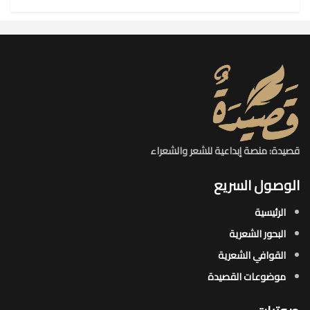
قصيدة: منصة إبداعية للشعر والشعراء
الوصول السريع
الرئيسية
البحور الشعرية​
القوافي الشعرية​
موضوعات القصيدة​