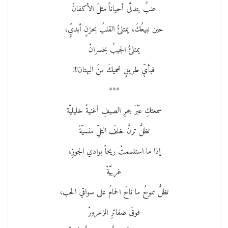
عنبٌ يتدلَّى أحياناً مثلَ الأكفانْ
حين نبيعُكَ، يمتلئُ القلبُ بحزنٍ أبديٍّ،
يمتلئُ الجيبُ بخسرانْ
فبأيِّ طريقٍ نحميكَ منَ البهتان!!!
***
سمعتكِ عَبْرَ جمرِ الصيفِ أغنيةً خليليّة
تظلُّ ترنُّ خلفَ التلِّ منسيّةْ
إذا ما استنسمتْ ريحاً بوادي الجوزِ،
غربيَّةْ
تظلُّ تنوحُ ما ناحَ الحمامُ على سواقي الحب،
فوقَ ضفائرِ الزعرورْ