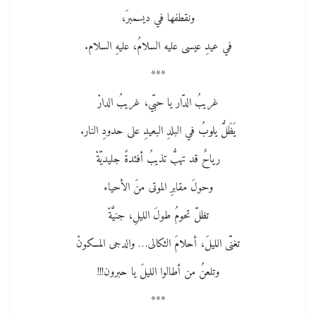
ونقطفها ﻓﻲ ديسمبرَ،
ﻓﻲ عيدِ عيسى عليه السلامُ، عليهِ السلام.
***
غريبُ الدّار يا حبّي، غريبُ الدارْ
يَظَلُّ يلوبُ ﻓﻲ البلدِ البعيدِ على حدودِ النار.
رياحٌ قد تهبُّ تذيبُ أفئدةً جليديّةْ
وحولَ مقابرِ الموتى منَ الأحياء
تظلّ تحومُ طولَ الليلِ، جنيَّةْ
تغنّى الليلَ، أحلامَ الثكالى… والدجى المسكونْ
وتلعنُ من أطالوا الليلَ يا حبرون!!!
***