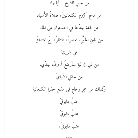
من جبلِ الشيخ… أيا بَرَّادْ
من دمعِ كرومِ الكنعانيينَ، صلاةُ الأسياد
من لهفةِ جدّتنا ﻓﻲ الصحراءِ على الماء
من طينِ الحوَّرِ، تعصرهُ، تنتظرُ النبعَ المتدفقَ
ﻓﻲ غربتها
من لبنِ الداليةِ سأرضعُ أحرفَ جدّي،
من حقلِ الآراميْ
وكذلك من حجرِ رخامٍ ﻓﻲ مقلعِ جفرا الكنعانية
عنبٌ دابوقيّ
عنبٌ دابوقيّ
عنبٌ دابوقيّ.