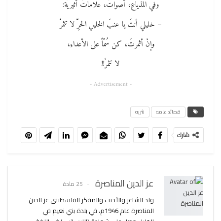
ﻭﻓﻲ المذياعِ، أصواتٌ، علاماتٌ أثيريّة:
– خليلي أنتَ يا عنبَ الخليلِ الحرِّ لا تثمرْ
وإنْ أثمرتَ، كن سُمّاً على الأعداءِ،
لا تثمرْ!!
- Advertisement -
قصائد عامه
نثريه
شارك
عز الدين المناصرة
25 مادة
ولد الشاعر والأديب والمفكر الفلسطيني عز الدين
المناصرة عام 1946م، في بلدة بني نعيم في