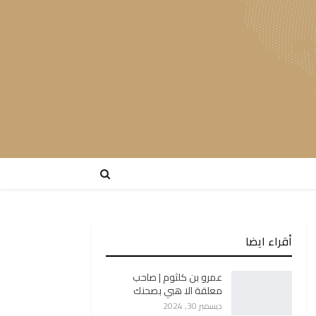
أقراء ايضا
عمرو بن كلثوم | صاحب
معلقة الا هبي بصحنك
ديسمبر 30, 2024