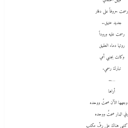
قبيل اعتقالي
سمت حروفاً على دفتر
جديد عتيق..
رسمت عليه وروداً
روتها دماء العقيق
وكانت بجنبي أمي
تبارك رسمي.
…..
أراها
وجهها الآن صمتٌ ووحده
في الدار صمتٌ ووحده
كتبي هناك على رفّ مكتب