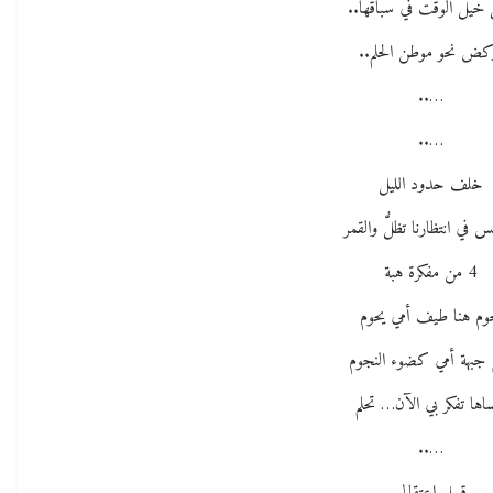
ُ خيل الوقت في سباقها..
كض نحو موطن الحلم..
…..
…..
خلف حدود الليل
 في انتظارنا تظلُّ والقمر
4 من مفكرة هبة
وم هنا طيف أمي يحوم
ُ جبهة أمي كضوء النجوم
اها تفكر بي الآن… تحلم
…..