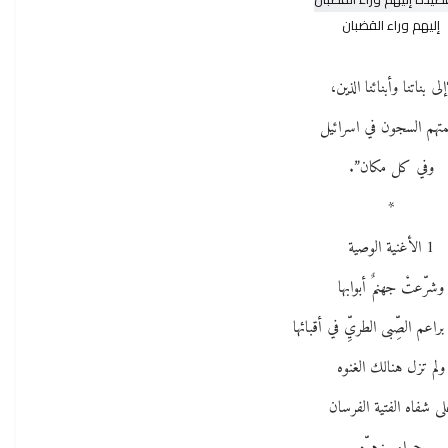
إليهم وراء القضبان
إلى بناتنا وأبنائنا الذين،
همتهم السجون في اسرائيل
وفي كل مكان”.
*
1 الأغنية الوصية
وشرّعتْ جهنمٌ أبوابها
راعم الصِّبى الطريِّ في أقبائها
ولم تزل هنالك الغنوه
لى شفاه الفتية الفرسان