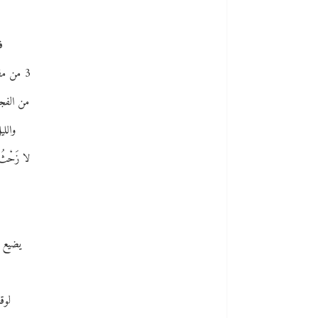
ف
3 من مفكرة سجين مجهول مكان السجن
من الفج
واللي
لا زَحْث
يضيع 
لوق