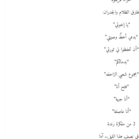
حمراء مزهوّه
خترق الظلام والجدران:
“يا إخوتي”
“بدمي أخطُّ وصيتي”
“أن تحفظوا لي ثورتي”
“بدمائكم”
“بجموع شعبي الزاحفه”
“فتح أنا”
“أنا جبهة”
“أنا عاصفة”
2 من مفكرة رندة
في نصف هذا الليل.. آه!