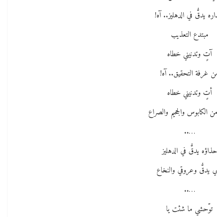
ره يدقُّ في الدهليز.. آه!
مبتدع التعذيب
آتٍ وتدنيني خطاه
ن غرفة التحقيق.. آه!
أتٍ وتدنيني خطاه
ن الكابوس والجحيم والصراع
…..
ذاؤه يدقُّ في الدهليز
ي يدقُّ وعروقي والنخاع
…..
توّحشي ما شئت يا