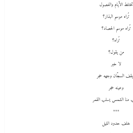
تختلط الأيام والفصول
تُراه موسم البذار؟
تُراه موسم الحصاد؟
تُراه؟
من يقول؟
لا خبر
قف السجّان وجهه حجر
وعينه حجر
 منا الشمس يسلب القمر
***
خلف حدود الليل