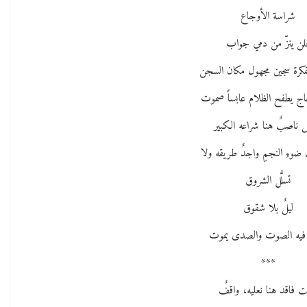
شراسة الأوجاع
لن ينزّ من دمي جواب
اج يطفح الظلام عابساً صموت
ل ناصبٌ هنا شراعه الكبير
ُ ضوءِ النجمِ واجدٌ طريقه ولا
تسلُّل الشروق
ليلٌ بلا شقوق
فيه الصوت والصدى يموت
***
ت فاقد هنا نعليه، واقفٌ