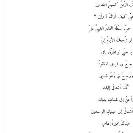
َ الزّمنُ كسيحَ القدمين
بّي كيف أراكَ ؟ وأين ؟
حبٍّ سلّطهُ القدرُ الغيبِيُّ عليّ
لو ترُجعكَ الأيامُ إليّ
يا حبّي لو تَطْرُقُ بابي
َرجِعُ لي فرحي المفقودُ
يَرجِعُ لي زَهْوُ شبابي
كَمْذا أشتاقُ إليك
أحنّ إلى لمساتِ يديك
 أشتاقُ إلى عينيكِ الواسعتين
عيناكَ بحيرةُ إلهامي