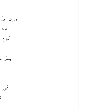
م
دمّرتِ الحبَّ،
أفقدتِ
بَعثرتِ 
البغضُ ي
تَهوي و
تس