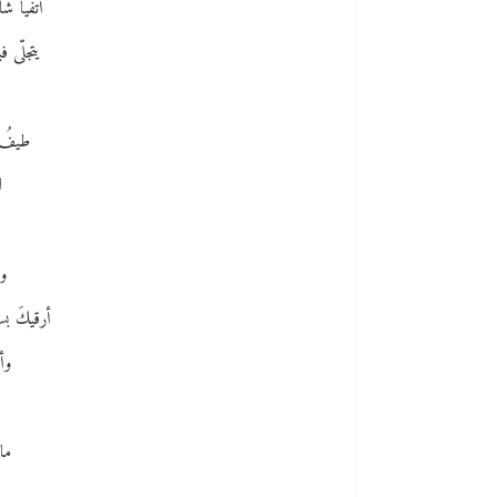
أتفيّأُ 
يتجلّى ف
طيفُ 
ل
وأ
أرقيكَ بس
وأ
ما