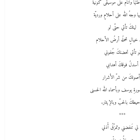
شاطئها وأنامُ على موسيقى كونيّة
يها وجهُ الله على أحلامٍ ورديّة
ليتكَ تأتي حتّى لو
خيالٍ تحملُه أرضُ الأحلام
و تأتي تحضنكَ جُفوني
أسدلُ فوقكَ أهدابي
صونكَ من شرّ الأشرار
ورةِ يوسف وبأسماءِ الله الحسنى
حيطكَ بالحبّ وبالإيثار.
***
 لي تَنفضني وتمزّقُ أُذني