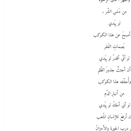
وأُطهّرَ أعماقَ الإخوة
من دَنسِ الشّر .
لو بِيَدي
أمسحَ عن هذا الكوكب
بَصماتِ الفَقر
لو أنّي أقدرُ لو بِيَدي
أن أجتثَّ جذورَ الظّلم
وأُجفّفه هذا الكوكب
من أنهارِ الدّم
لو أني أملكُ لو بِيَدي
ن أرفعَ للإنسانِ المُتعب
 دربِ الحيرةِ والأحزانْ