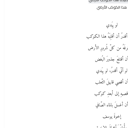
هذا الكوكب الأرضي
لو بِيَدي
 أقدرُ أن أقلِبَهُ هذا الكوكب
فرغَهُ من كلّ شُرورِ الأرض
ن أقتلعَ جذورَ البُغض
لو أنّي أقدرُ، لو بِيَدي
ن أقصي قابيلَ الثّعلب
قصيهِ إلى أبعدِ كوكب
ن أغسلَ بالماءِ الصّافي
إخوةَ يوسف