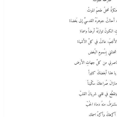
صرخةُ صوتْ
نكرةٌ تحملُ طعمَ الموتْ
 أحالتْ جوهرَهُ القدسيَّ إلى بَغضاءْ
 الكونَ توازنَهُ أرضاً وسماءْ
الأنجمَ، عاثتْ في كلّ الأشياءْ
شحنتني بِسُمومِ البُغض
حاصرني من كلّ جهاتِ الأرض
يا هذا أبغضكَ كثيراً
مازالَ صُراخكَ سكّيناً
تقطّع في قلبي شريانَ القلبْ
تنـزفُ منهُ دماءَ الحُبْ
أكرهكَ وأكرهُ اسمك