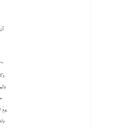
أن 
“ك
وكن
واليو
حق
يومَ ا
وان