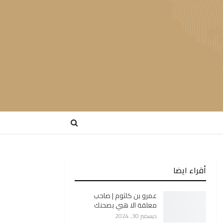
أقراء ايضا
عمرو بن كلثوم | صاحب
معلقة الا هبي بصحنك
ديسمبر 30, 2024