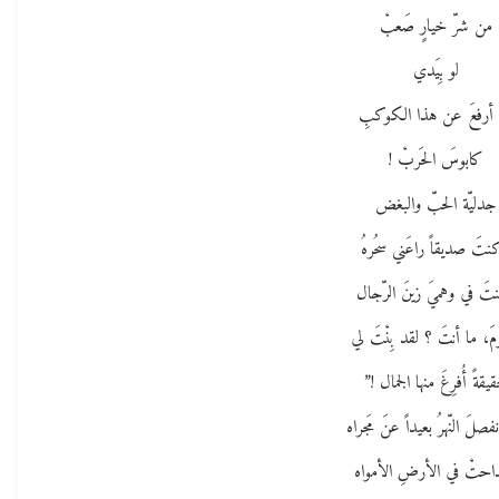
من شرّ خيارٍ صَعبْ
لو بِيَدي
أرفعَ عن هذا الكوكبِ
كابوسَ الحَربْ !
جدليّة الحبّ والبغض
نتَ صديقاً راعَني سحُرهُ
تَ في وهميَ زينَ الرّجال
مَ، ما أنتَ ؟ لقد بِنْتَ لي
يقةً أُفرِغَ منها الجمال !”
نفصلَ النّهرُ بعيداً عنَ مَجراه
داحتْ في الأرضِ الأمواه