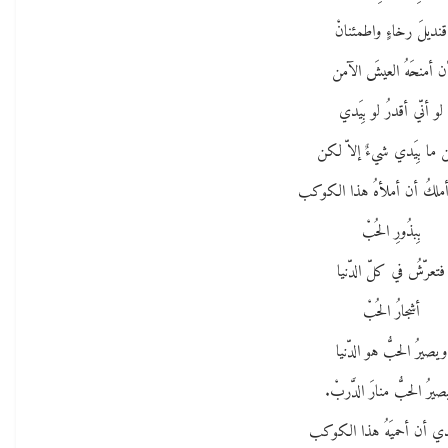
قنديلَ رخاءٍ واطمئنانْ
ن أمنحَهُ العيشَ الآمن
لو أنّي أقدرُ لو بِيَدي
ما بِيَدي شيءٌ إلاّ لكن
 أملكُ أن أملأهُ هذا الكوكب
بِبذُورِ الحُبْ
فتعرّشُ في كلّ الدّنيا
أشجارُ الحُبْ
ويصيرُ الحبُّ هو الدّنيا
يرُ الحبُّ منارَ الدَّربْ.
يَدي أن أحميَهُ هذا الكوكب