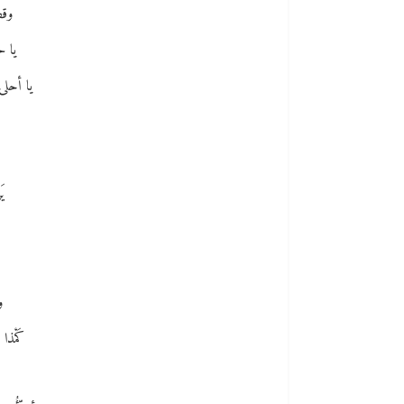
وقف
يا ح
يا أحلى 
ي
و
و
كَمْذا