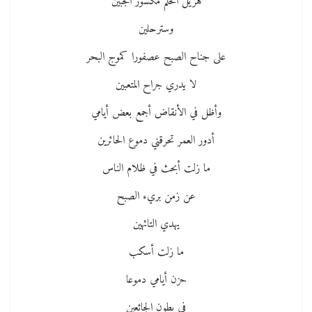
هزيل الحلم مكسور الجبين
وسترحلين
على جناح الصبح عصفورا كموج البحر
لا يدري جراح المتعبين
وأظل في الأنقاض أجمع بعض أيامي
أدور العمر تحرقني دموع الحائرين
ما زلت أبحث في ظلام الناس
عن زمن بريء الصبح
يهدي التائهين
ما زلت أسكب
حزن أيامي دموعا
في بطون الجائعين