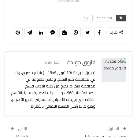
- Advertisement -
قصائد عامه
نثريه
شارك
فاروق جويدة
144 مادة
فاروق جويدة (10 فبراير 1946 - ) شاعر مصري. ولد
في محافظة كفر الشيخ، وعاش طفولته في
محافظة البحيرة، تخرج من كلية الآداب قسم
الصحافة عام 1968، وبدأ حياته العملية محررا بالقسم
الاقتصادي بجريدة الأهرام، ثم سكرتيرا لتحرير الأهرام،
وهو حاليا رئيس القسم الثقافي بالأهرام.
السابق
التالي
ومن سارت به للحرب خيل
قد نلتقي