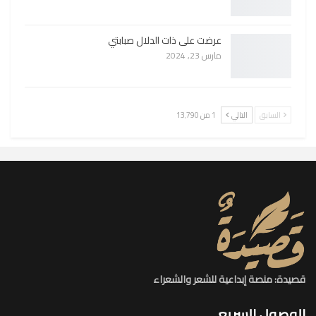
عرضت على ذات الدلال صبابتي
مارس 23, 2024
السابق
التالي
1 من 13٬790
قصيدة: منصة إبداعية للشعر والشعراء
الوصول السريع