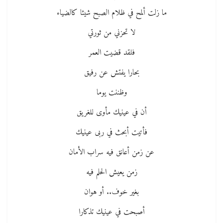
ما زلت ألمح في ظلام الصبح شيئا كالضياء
لا تحزني من ثورتي
فلقد قضيت العمر
بحارا يفتش عن رفيق
وظننت يوما
أن في عينيك مأوى للغريق
فأتيت أبحث في ربى عينيك
عن زمن أعانق فيه سراب الأمان
زمن يعيش الحلم فيه
بغير خوف.. أو هوان
أصبحت في عينيك تذكارا