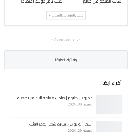
سألت المنجم عن طالع
كتبت بأمر دولتك اعتمادا
تحميل المزيد من القصائد
- Advertisement -
اترك تعليقا
أقراء ايضا
عمرو بن كلثوم | صاحب معلقة الا هبي بصحنك
ديسمبر 30, 2024
أشعار أبو نواس: سيرة شاعر الخمر التائب
ديسمبر 29, 2024