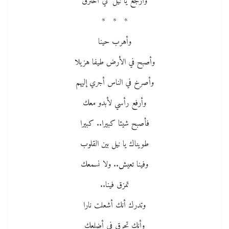
وأرجع يا نيل كي أحترق
* * *
وأهرب حينا
وأصبح في الأرض طيفا هزيلا
وأصرخ في الناس أجري إليهم
وأرفع رأسي لأبدو معك
فأصبح شيئا كبيرا.. كبيرا
طويناك يا نيل بين القلوب
وفينا تعيش.. ولا نسمعك
تمزق فينا..
وتدرك أنك أشعلت نارا
وأنك تحرق في أضلعك