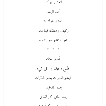
لنعشق غيرك..
أنت الرجاء
أنعشق غيرك..؟
وكيف وعشقك فينا دماء
تعود وتغدو بغير انتهاء..
* * *
أسافر عنك
فألمح وجهك في كل شيء
فيغدو الفنارات يغدو المطارات
يغدو المقاهي..
يسد أمامي كل الطرق