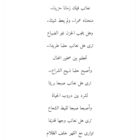
نعاتب فيك زمانا حزينا..
منحناه عمرا.. ولم يعط شيئا..
وهل ينجب الحزن غير الضياع
ترى هل نعاتب حلما طريدا..
تحطم بين صخور المحال
وأصبح حلما ذبيح الشراع..
ترى هل نعاتب صبحا بريئا
تشرد بين دروب الحياة
وأصبحا صبحا لقيط الشعاع
ترى هل نعاتب وجها قديما
توارى مع القهر خلف الظلام