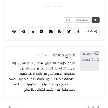
- Advertisement -
قصائد عامه
نثريه
شارك
فاروق جويدة
144 مادة
فاروق جويدة (10 فبراير 1946 - ) شاعر مصري. ولد
في محافظة كفر الشيخ، وعاش طفولته في
محافظة البحيرة، تخرج من كلية الآداب قسم
الصحافة عام 1968، وبدأ حياته العملية محررا بالقسم
الاقتصادي بجريدة الأهرام، ثم سكرتيرا لتحرير الأهرام،
وهو حاليا رئيس القسم الثقافي بالأهرام.
السابق
التالي