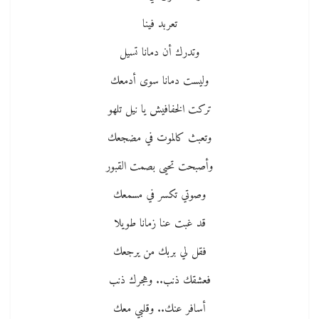
تعربد فينا
وتدرك أن دمانا تسيل
وليست دمانا سوى أدمعك
تركت الخفافيش يا نيل تلهو
وتعبث كالموت في مضجعك
وأصبحت تحيى بصمت القبور
وصوتي تكسر في مسمعك
قد غبت عنا زمانا طويلا
فقل لي بربك من يرجعك
فعشقك ذنب.. وهجرك ذنب
أسافر عنك.. وقلبي معك