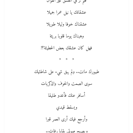
فلم نر في العشق غير الهوان
عشقانك يا نيل عمرا جميلا
عشقناك خوفا وليلا طويلا
وهبناك يوما قلوبا بريئة
فهل كان عشقك بعض الخطيئة؟!
* * *
طيورك ماتت.. ولم يبق شيء على شاطئيك
سوى الصمت والخوف والذكريات
أسافر عنك فأغدو طليقا
ويسقط قيدي
وأرجع فيك أرى العمر قبرا
ويصبح صوتي بقايا رفات..