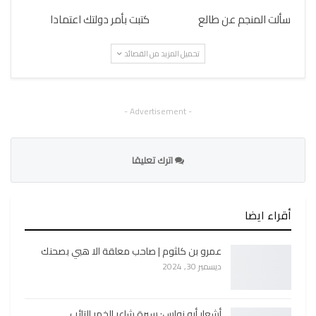
سألت المنجم عن طالع
كتبت بأمر دولتك اعتمادا
تحميل المزيد من القصائد
- Advertisement -
اترك تعليقا
أقراء ايضا
عمرو بن كلثوم | صاحب معلقة الا هبي بصحنك
ديسمبر 30, 2024
أشعار أبو نواس: سيرة شاعر الخمر التائب