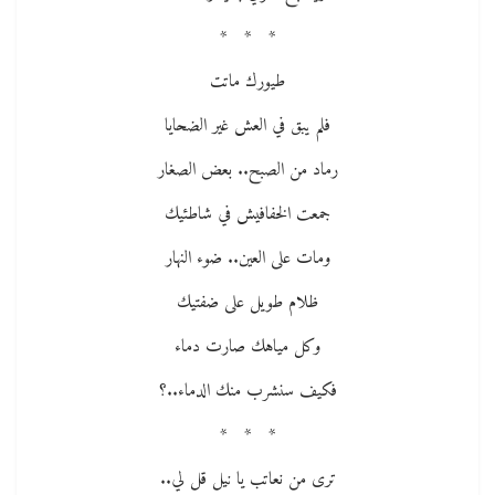
* * *
طيورك ماتت
فلم يبق في العش غير الضحايا
رماد من الصبح.. بعض الصغار
جمعت الخفافيش في شاطئيك
ومات على العين.. ضوء النهار
ظلام طويل على ضفتيك
وكل مياهك صارت دماء
فكيف سنشرب منك الدماء..؟
* * *
ترى من نعاتب يا نيل قل لي..