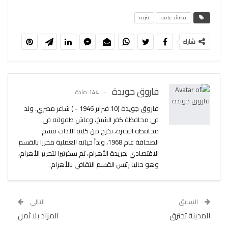
قصائد عامه
نثريه
شارك
فاروق جويدة
144 مادة
فاروق جويدة (10 فبراير 1946 - ) شاعر مصري. ولد
في محافظة كفر الشيخ، وعاش طفولته في
محافظة البحيرة، تخرج من كلية الآداب قسم
الصحافة عام 1968، وبدأ حياته العملية محررا بالقسم
الاقتصادي بجريدة الأهرام، ثم سكرتيرا لتحرير الأهرام،
وهو حاليا رئيس القسم الثقافي بالأهرام.
السابق
التالي
المدينة تحترق
المزاد بلا ثمن