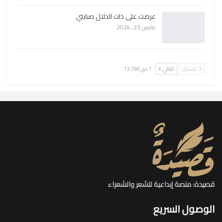
عرضت على ذات الدلال صبابتي
مارس 23, 2024
السابق
التالي
1 من 13٬790
قصيدة: منصة إبداعية للشعر والشعراء
الوصول السريع