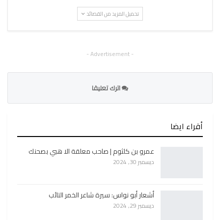
تحميل المزيد من القصائد
- Advertisement -
اترك تعليقا
أقراء ايضا
عمرو بن كلثوم | صاحب معلقة الا هبي بصحنك
ديسمبر 30, 2024
أشعار أبو نواس: سيرة شاعر الخمر التائب
ديسمبر 29, 2024