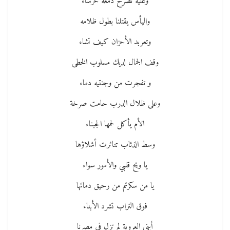
وعليه تصرخ دمعة خرساء
واليأس يقتلنا بطول ظلامه
وتعربد الأحزان كيف تشاء
وقف الجمال لديك مسلوب الخطى
و تفجرت من وجنتيه دماء
وعلى ظلال الدرب حامت صرخة
الأم يأكل لحمها الجبناء
وسط الذئاب تناثرت أشلاؤها
يا ويح قلبي والأمور سواء
يا من سكرتم من رحيق دمائها
فوق التراب تشرد الأبناء
أبني العروبة لم تزل في مصرنا