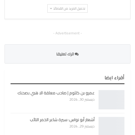
تحميل المزيد من القصائد
- Advertisement -
اترك تعليقا
أقراء ايضا
عمرو بن كلثوم | صاحب معلقة الا هبي بصحنك
ديسمبر 30, 2024
أشعار أبو نواس: سيرة شاعر الخمر التائب
ديسمبر 29, 2024