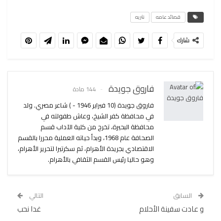
قصائد عامه
نثريه
شارك
فاروق جويدة
144 مادة
فاروق جويدة (10 فبراير 1946 - ) شاعر مصري. ولد
في محافظة كفر الشيخ، وعاش طفولته في
محافظة البحيرة، تخرج من كلية الآداب قسم
الصحافة عام 1968، وبدأ حياته العملية محررا بالقسم
الاقتصادي بجريدة الأهرام، ثم سكرتيرا لتحرير الأهرام،
وهو حاليا رئيس القسم الثقافي بالأهرام.
السابق
التالي
و عادت سفينة الأحلام
غدا نحب