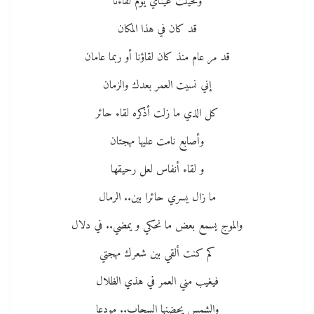
وتخيلت عيناي يوم لقاءنا
قد كان في هذا المكان
قد مر عام منذ كان لقاؤنا أو ربما عامان
إني نسيت العمر بعدك والزمان
كل الذي ما زلت أذكره لقاء حائر
وأصابع نامت عليها مهجتان
و لقاء أنفاس لعل رحيقها
ما زال يسري حائرا بين.. الرمال
والموج يسمع بعض ما نحكي و يمضي.. في دلال
كم كنت ألقي بين شعرك مهجتي
فيغيب مني العمر في هذي الظلال
والشمس يحضنها السحاب.. مودعا