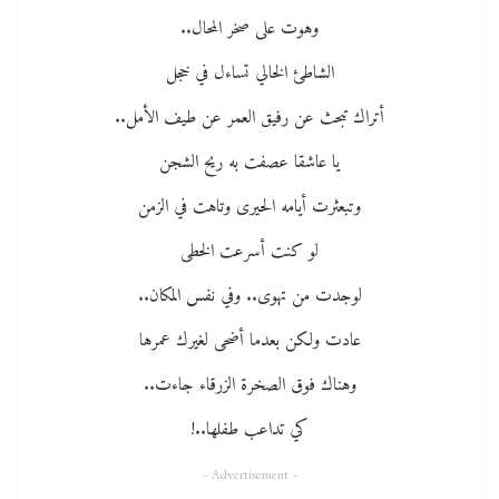
وهوت على صخر المحال..
الشاطئ الخالي تساءل في خجل
أتراك تبحث عن رفيق العمر عن طيف الأمل..
يا عاشقا عصفت به ريح الشجن
وتبعثرت أيامه الحيرى وتاهت في الزمن
لو كنت أسرعت الخطى
لوجدت من تهوى.. وفي نفس المكان..
عادت ولكن بعدما أضحى لغيرك عمرها
وهناك فوق الصخرة الزرقاء جاءت..
كي تداعب طفلها..!
- Advertisement -