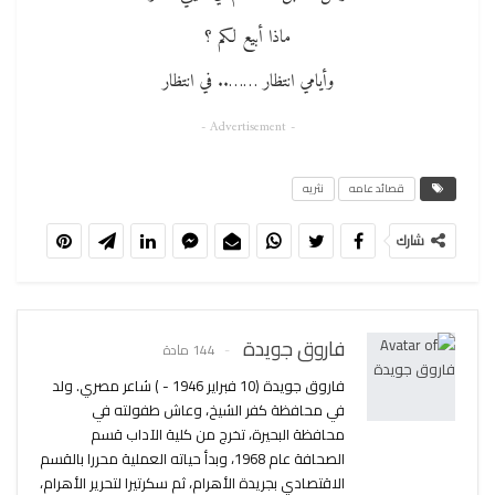
ماذا أبيع لكم ؟
وأيامي انتظار …….. في انتظار
- Advertisement -
قصائد عامه
نثريه
شارك
فاروق جويدة
144 مادة
فاروق جويدة (10 فبراير 1946 - ) شاعر مصري. ولد
في محافظة كفر الشيخ، وعاش طفولته في
محافظة البحيرة، تخرج من كلية الآداب قسم
الصحافة عام 1968، وبدأ حياته العملية محررا بالقسم
الاقتصادي بجريدة الأهرام، ثم سكرتيرا لتحرير الأهرام،