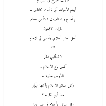
ما زلت أصرخ في الشوارع
أوهم الأموات أني لم أمت كالناس ..
لم أصبح وراء الصمت شيئاً من حطام
مازلت كالمجنون
أحمل بعض أحلامي وأمضي في الزحام
***
لا تسألوني الحُلم
أفلس بائع الأحلام ..
فالأرض خاوية ..
وكل حدائق الأحلام يأكلها البَوَار
ماذا أبيع لكم .. ؟
وكل سنابل الأحلام في عيني دمار