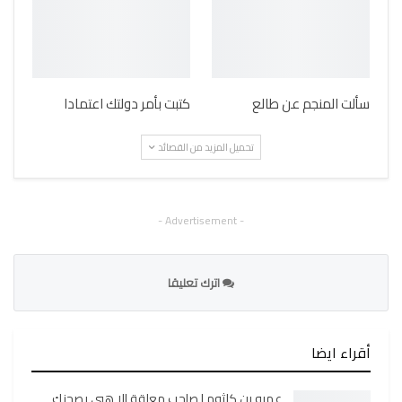
سألت المنجم عن طالع
كتبت بأمر دولتك اعتمادا
تحميل المزيد من القصائد
- Advertisement -
اترك تعليقا
أقراء ايضا
عمرو بن كلثوم | صاحب معلقة الا هبي بصحنك