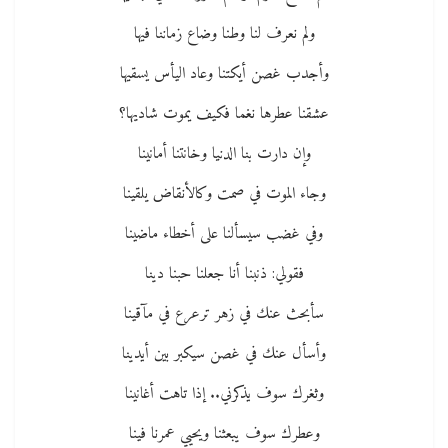
ولم نعرف لنا وطنا وضاع زماننا فيها
وأجدب غصن أيكتنا وعاد اليأس يسقيها
عشقنا عطرها نغما فكيف يموت شاديها؟
وإن دارت بنا الدنيا وخانتنا أمانينا
وجاء الموت في صمت وكالأنقاض يلقينا
وفي غضب سيسألنا على أخطاء ماضينا
فقولي: ذنبنا أنا جعلنا حبنا دينا
سأبحث عنك في زهر ترعرع في مآقينا
وأسأل عنك في غصن سيكبر بين أيدينا
وثغرك سوف يذكرني.. إذا تاهت أغانينا
وعطرك سوف يبعثنا ويحيي عمرنا فينا