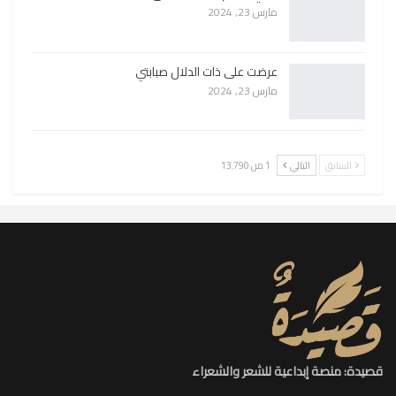
مارس 23, 2024
عرضت على ذات الدلال صبابتي
مارس 23, 2024
السابق
التالي
1 من 13٬790
قصيدة: منصة إبداعية للشعر والشعراء