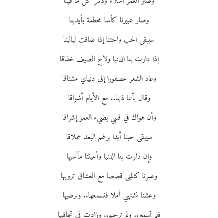
وصار العمر أشلاء ودمر كل ما فينا
وصار عبيرنا كأسا محطمة بأيدينا
سيبقى الحب واحتنا إذا ضاقت ليالينا
إذا دارت بنا الدنيا ولاح الصيف خفاقا
وعاد الشعر عصفورا إلى دنياي مشتاقا
وقال بأننا ذبنا.. مع الأيام أشواقا
وأن هواك في قلبي يضيء العمر إشراقا
سيبقى حبنا أبدا برغم البعد عملاقا
وإن دارت بنا الدنيا وأعيتنا مآسيها
وصرنا كالمنى قصصا مع العشاق ترويها
وعشنا نشتهي أملا فنسمعها.. ونرضيها
فلم تسمع.. ولم ترحم.. وزادت في تجافيها