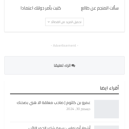
سألت المنجم عن طالع
كتبت بأمر دولتك اعتمادا
تحميل المزيد من القصائد
- Advertisement -
اترك تعليقا
أقراء ايضا
عمرو بن كلثوم | صاحب معلقة الا هبي بصحنك
ديسمبر 30, 2024
أشعار أبو نواس: سيرة شاعر الخمر التائب