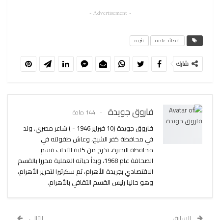
- Advertisement -
قصائد عامه
نثريه
شارك
فاروق جويدة
144 مادة
فاروق جويدة (10 فبراير 1946 - ) شاعر مصري. ولد
في محافظة كفر الشيخ، وعاش طفولته في
محافظة البحيرة، تخرج من كلية الآداب قسم
الصحافة عام 1968، وبدأ حياته العملية محررا بالقسم
الاقتصادي بجريدة الأهرام، ثم سكرتيرا لتحرير الأهرام،
وهو حاليا رئيس القسم الثقافي بالأهرام.
السابق
التالي