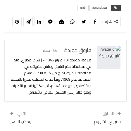
قصائد عامه
نثريه
شارك
فاروق جويدة
144 مادة
فاروق جويدة (10 فبراير 1946 - ) شاعر مصري. ولد
في محافظة كفر الشيخ، وعاش طفولته في
محافظة البحيرة، تخرج من كلية الآداب قسم
الصحافة عام 1968، وبدأ حياته العملية محررا بالقسم
الاقتصادي بجريدة الأهرام، ثم سكرتيرا لتحرير الأهرام،
وهو حاليا رئيس القسم الثقافي بالأهرام.
السابق
التالي
سترجع ذات يوم
وكذب الدهر