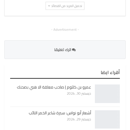
تحميل المزيد من القصائد
- Advertisement -
اترك تعليقا
أقراء ايضا
عمرو بن كلثوم | صاحب معلقة الا هبي بصحنك
ديسمبر 30, 2024
أشعار أبو نواس: سيرة شاعر الخمر التائب
ديسمبر 29, 2024