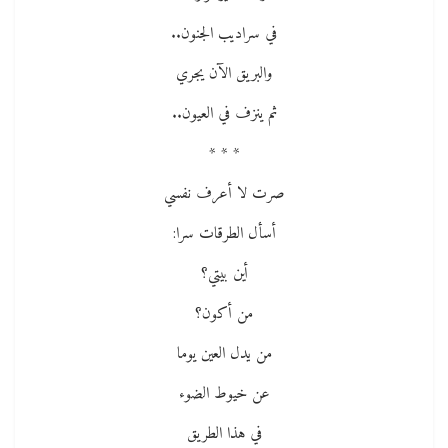
في سراديب الجنون..
والبريق الآن يجري
ثم ينزف في العيون..
* * *
صرت لا أعرف نفسي
أسأل الطرقات سرا:
أين بيتي؟
من أكون؟
من يدل العين يوما
عن خيوط الضوء
في هذا الطريق