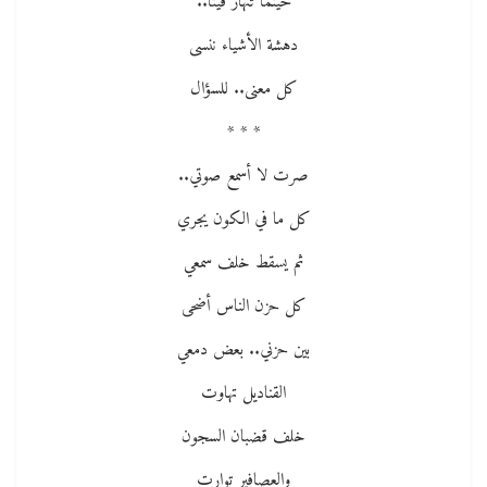
حينما تنهار فينا..
دهشة الأشياء ننسى
كل معنى.. للسؤال
* * *
صرت لا أسمع صوتي..
كل ما في الكون يجري
ثم يسقط خلف سمعي
كل حزن الناس أضحى
بين حزني.. بعض دمعي
القناديل تهاوت
خلف قضبان السجون
والعصافير توارت