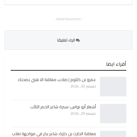
- Advertisement -
اترك تعليقا
أقراء ايضا
عمرو بن كلثوم | صاحب معلقة الا هبي بصحنك
ديسمبر 30, 2024
أشعار أبو نواس: سيرة شاعر الخمر التائب
ديسمبر 29, 2024
معلقة الحارث بن حلزة: شاعر بكر في مواجهة تغلب