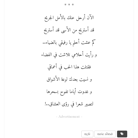
* * *
الآن أرحل عنك بالأمل الجريح
قد أستريح من الأسى قد أستريح
كم عشت أحلم يا رفيقي بالضياء..
و رأيت أحلامي تلاشت في الفضاء
فقتلت هذا الحب في أعماقي
و نسيت بعدك لوعة الأشواق
و غدوت أياما تفوح بسحرها
لتصير شعرا في رؤى العشاق..!
- Advertisement -
قصائد عامه
نثريه