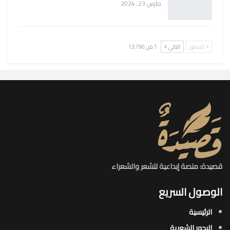
مارس 23, 2024
السابق
التالي
1 من 13٬790
قصيدة: منصة إبداعية للشعر والشعراء
الوصول السريع
الرئيسية
البحور الشعرية​