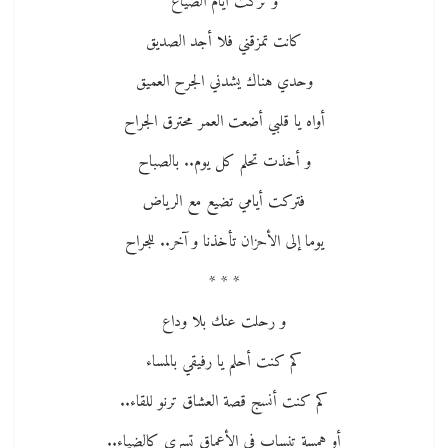
و تركت أيام الضياع
كانت تمزقني فلا أجد الصديق
وحدي هناك يشدني الجرح العميق
أواه يا قلبي أضعت العمر محترق الجراح
و أخذت تحلم كل يوم.. بالصباح
فتركت أيامي تضيع مع الرياض
يوما إلى الأحزان تأخذنا و آخر.. للجراح
* * *
و رحلت عنك بلا وداع
كم كنت أحلم يا رفيقي بالمساء
كم كنت أنسج قصة العشاق ترنو للقاء..
أو همسة تنساب في الأعماق تسري كالضياء..