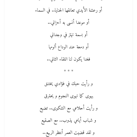
أو رعشة الأيدي تعانقها الحنايا.. في السماء
أو موعدا أنسى به أحزاني..
أو بسمة تهتز في وجداني
أو دمعة عند الوداع ألومها
فغدا يكون لنا اللقاء الثاني..
* * *
و رأيت حبك في فؤادي يختنق
يهوى كما تهوى النجوم و يحترق
و رأيت أحلامي مع الشكوى.. تضيع
و شباب أيامي يذوب.. مع الصقيع
و لقد قضيت العمر أنتظر الربيع..