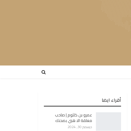
أقراء ايضا
عمرو بن كلثوم | صاحب
معلقة الا هبي بصحنك
ديسمبر 30, 2024