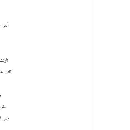
ألقوا 
تلوثت 
كانت تحد
و
نشرو
وعلى ال