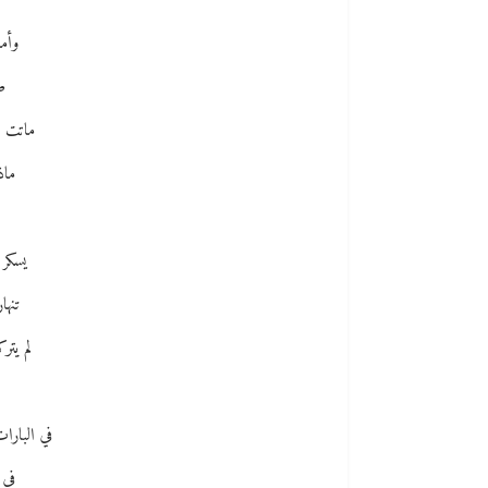
وأم
ص
ماتت ب
ماذ
يسكر
تنها
لم يتر
في البارا
في 