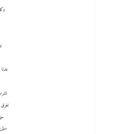
وكل
و
عدنا 
نشرب 
نغرق ا
حتى
سئمت