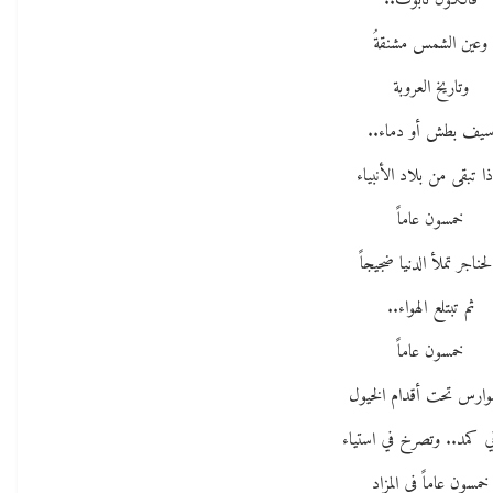
فالكون تابوت..
وعين الشمس مشنقةُ
وتاريخ العروبة
يف بطش أو دماء..
ذا تبقى من بلاد الأنبياء
خمسون عاماً
لحناجر تملأ الدنيا ضجيجاً
ثم تبتلع الهواء..
خمسون عاماً
فوارس تحت أقدام الخيول
ي كمد.. وتصرخ في استياء
خمسون عاماً في المزاد