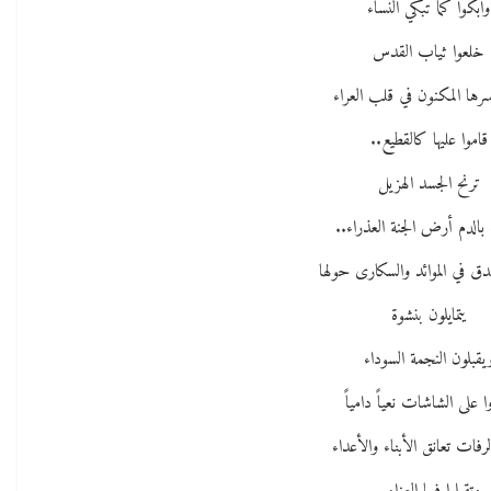
وابكوا كما تبكي النساء
خلعوا ثياب القدس
سرها المكنون في قلب العراء
قاموا عليها كالقطيع..
ترنح الجسد الهزيل
بالدم أرض الجنة العذراء..
ق في الموائد والسكارى حولها
يتمايلون بنشوة
يقبلون النجمة السوداء
ا على الشاشات نعياً دامياً
رفات تعانق الأبناء والأعداء