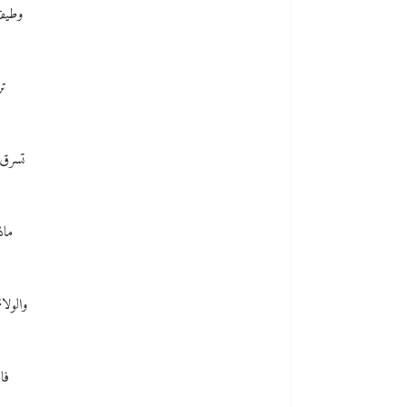
وطيف 
تر
تسرق 
ماذ
والولائ
فا