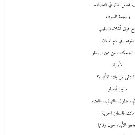
قنديل تناثر في الفضاء..
والنجمة السوداء
تع فوق أشلاء الصليب
تغوص في دم المآذن
الضحكات من عين الصغار
الأبرياء
ا تبقى من بلاد الأنبياء؟
ما بين أوسلو
م.. والموائد والتهاني.. والغناء
ماتت فلسطين الحزينة
جمعوا الأبناء حول رفاتها