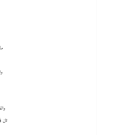
س
ما
وا
وال
تئن ف