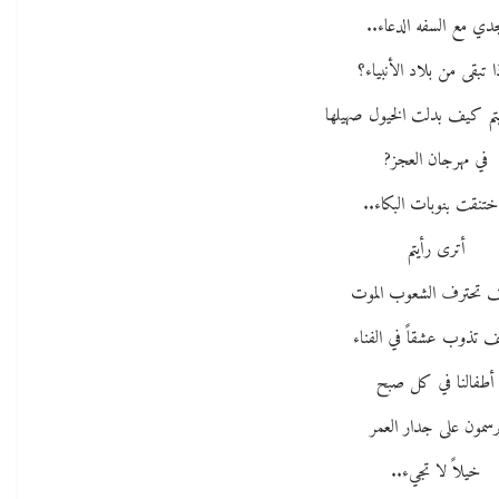
دي مع السفه الدعاء..
ا تبقى من بلاد الأنبياء؟
تم كيف بدلت الخيول صهيلها
في مهرجان العجز?
ختنقت بنوبات البكاء..
أترى رأيتم
 تحترف الشعوب الموت
 تذوب عشقاً في الفناء
أطفالنا في كل صبح
رسمون على جدار العمر
خيلاً لا تجيء..